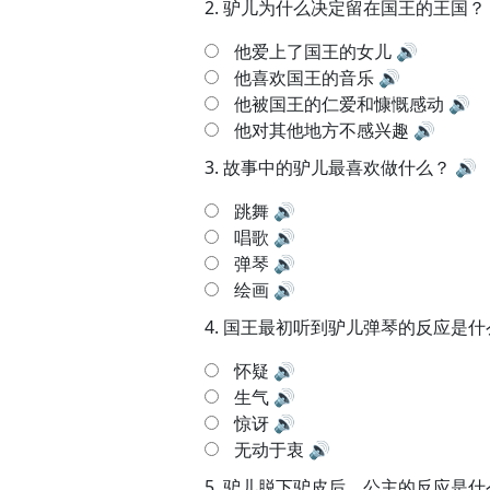
2.
驴儿为什么决定留在国王的王国？
他爱上了国王的女儿
🔊
他喜欢国王的音乐
🔊
他被国王的仁爱和慷慨感动
🔊
他对其他地方不感兴趣
🔊
3.
故事中的驴儿最喜欢做什么？
🔊
跳舞
🔊
唱歌
🔊
弹琴
🔊
绘画
🔊
4.
国王最初听到驴儿弹琴的反应是什
怀疑
🔊
生气
🔊
惊讶
🔊
无动于衷
🔊
5.
驴儿脱下驴皮后，公主的反应是什