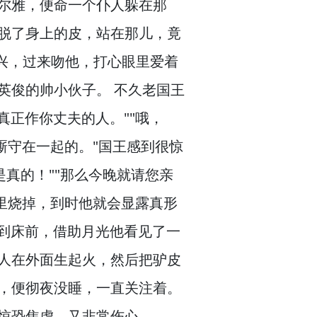
尔雅，
便命一个仆人躲在那
脱了身上的皮，
站在那儿，
竟
兴，
过来吻他，
打心眼里爱着
英俊的帅小伙子。
不久老国王
真正作你丈夫的人。
""哦，
厮守在一起的。
"国王感到很惊
是真的！
""那么今晚就请您亲
里烧掉，
到时他就会显露真形
到床前，
借助月光他看见了一
人在外面生起火，
然后把驴皮
，
便彻夜没睡，
一直关注着。
惊恐焦虑，
又非常伤心，