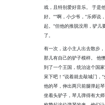
戏，
且特别爱好音乐。
于是他
好。
""啊，
小少爷，
"乐师说
起。
"但他的推脱没用，
驴儿
了。
有一次，
这小主人出去散步，
那儿有自己的驴子模样。
他
到了一个王国，
统治这个国家
呆下吧！
"说着就去敲城门，
他的琴，
伸出两只前腿弹起琴
坐着头驴子，
琴儿弹得有大师
称赞起这位弹琴的来，
他们让