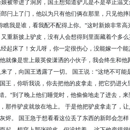
新娘被带进了洞房，
国王想知道驴儿是不是举止温文
新郎闩上了门，
他以为只有他们俩在那里，
只见他摔
你瞧我是谁，
看我配不配得上你。
"这时新娘非常高
，
又重新披上驴皮，
没有人会想得到里面藏着个多么
已经起床了！
女儿呀，
你一定很伤心，
没能嫁一个能
他就像是世上最英俊潇洒的小伙子，
我会终生和他
人来了，
向国王透露了一切。
国王说："这绝不可能
国王，
你听我说，
你去把他的皮拿走，
把它扔进火
错。
"到了晚上他们睡觉时，
他偷偷地走了进去，
来
，
那件驴皮就放在地上。
于是他把驴皮拿走了，
让
灰烬。
国王急于想看看这位丢了东西的新郎会怎样
而起，
想穿上那张驴皮，
但没找着。
这下他变得很