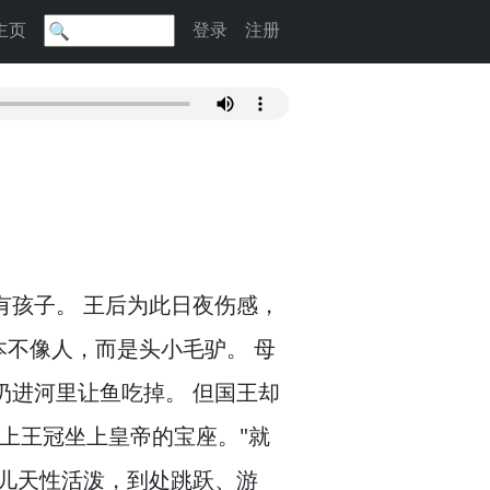
主页
登录
注册
有孩子。
王后为此日夜伤感，
本不像人，
而是头小毛驴。
母
扔进河里让鱼吃掉。
但国王却
上王冠坐上皇帝的宝座。
"就
儿天性活泼，
到处跳跃、游