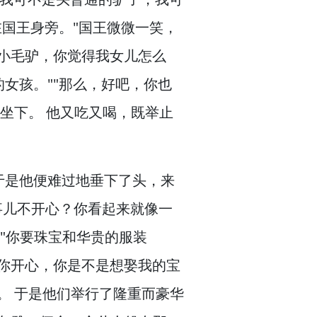
在国王身旁。
"国王微微一笑，
"小毛驴，
你觉得我女儿怎么
的女孩。
""那么，
好吧，
你也
坐下。
他又吃又喝，
既举止
于是他便难过地垂下了头，
来
事儿不开心？
你看起来就像一
"你要珠宝和华贵的服装
你开心，
你是不是想娶我的宝
。
于是他们举行了隆重而豪华