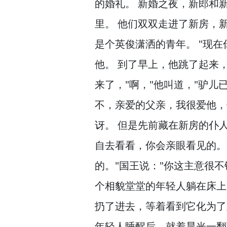
的婚礼。
新婚之夜，
新郎和
里。
他们双双走进了新房，
是个英俊潇洒的青年。
"现在
他。
到了早上，
他跳了起来
来了，
"啊，
"他叫道，
"驴儿
不，
亲爱的父亲，
我很爱他，
讶。
但是先前藏在新房的仆
自去看看，
你会亲眼看见的。
的。
"国王说："你这主意很不
个相貌堂堂的年轻人躺在床上
扔了进去，
等着看到它化为了
年轻人睡醒后，
就着晨光一翻