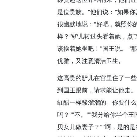
是位贵族。
"他们说："如果
很幽默地说："好吧，
就照你
样？
"驴儿转过头看着她，
点
该挨着她坐吧！
"国王说。
"
优雅，
又注意清洁卫生。
这高贵的驴儿在宫里住了一些
到国王跟前，
请求能让他走。
缸醋一样酸溜溜的。
你要什么
吗？
""不。
""我分给你半个王
贝女儿做妻子？
""啊，
是的是