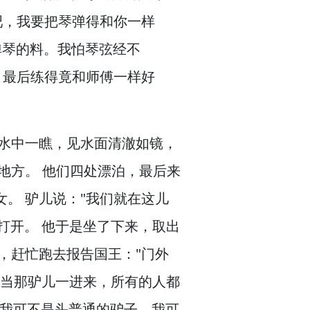
吧，
我要把琴弹得和你一样
弹琴的料。
我怕琴弦经不
，
最后练得竟和师傅一样好
水中一瞧，
见水面清澈如镜，
地方。
他们四处漂泊，
最后来
女。
驴儿说："我们就在这儿
打开。
他于是坐了下来，
取出
，
赶忙跑去报告国王："门外
当那驴儿一进来，
所有的人都
"我可不是头普通的驴子，
我可