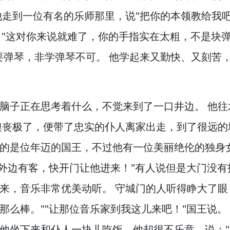
走到一位有名的乐师那里，
说"把你的本领教给我
，
"这对你来说就难了，
你的手指实在太粗，
不是块
要弹琴，
非学弹琴不可。
他学起来又勤快、又刻苦
脑子正在思考着什么，
不觉来到了一口井边。
他往
懊丧极了，
便带了忠实的仆人离家出走，
到了很远的
的是位年迈的国王，
不过他有一位美丽绝伦的独身
"外边有客，
快开门让他进来！
"有人说但是大门没有
来，
音乐非常优美动听。
守城门的人听得睁大了眼
那么棒。
""让那位音乐家到我这儿来吧！
"国王说。
他坐下来和仆人一块儿吃饭，
他却很不乐意，
说：