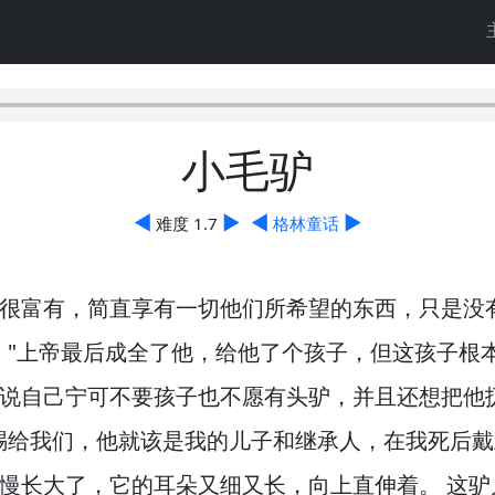
小毛驴
◀
▶
◀
▶
难度 1.7
格林童话
很富有，
简直享有一切他们所希望的东西，
只是没
。
"上帝最后成全了他，
给他了个孩子，
但这孩子根
说自己宁可不要孩子也不愿有头驴，
并且还想把他
赐给我们，
他就该是我的儿子和继承人，
在我死后戴
慢长大了，
它的耳朵又细又长，
向上直伸着。
这驴