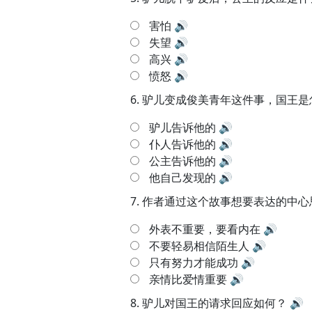
害怕
🔊
失望
🔊
高兴
🔊
愤怒
🔊
6.
驴儿变成俊美青年这件事，国王是
驴儿告诉他的
🔊
仆人告诉他的
🔊
公主告诉他的
🔊
他自己发现的
🔊
7.
作者通过这个故事想要表达的中心
外表不重要，要看内在
🔊
不要轻易相信陌生人
🔊
只有努力才能成功
🔊
亲情比爱情重要
🔊
8.
驴儿对国王的请求回应如何？
🔊