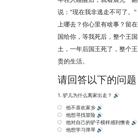
说："现在我非逃走不可了。
上哪去？
你心里有啥事？
留在
国给你，
等我死后，
整个王国
土，
一年后国王死了，
整个王
贵的生活。
请回答以下的问题
1.
驴儿为什么离家出走？
🔊
他不喜欢家乡
🔊
他想寻找冒险
🔊
他对自己的驴子模样感到懊丧
🔊
他想学习弹琴
🔊