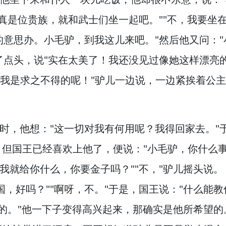
你真是位贵族，
就和武士们坐一起吧。
""不，
我要坐
的意思办。
小毛驴，
到我这儿来吧。
"然后他又问：
了点头，
说"实在太美了！
我还没见过像她这样漂亮
那我是求之不得的呢！
"驴儿一边说，
一边紧挨着公主
时，
他想："这一切对我有何用呢？
我得回家去。
"
但国王已经喜欢上他了，
便说："小毛驴，
你什么
我就给你什么，
你要金子吗？
""不，
"驴儿摇头说。
国，
好吗？
""啊呀，
不。
"于是，
国王说："什么能教
的。
"他一下子变得高兴起来，
那确实是他所希望的