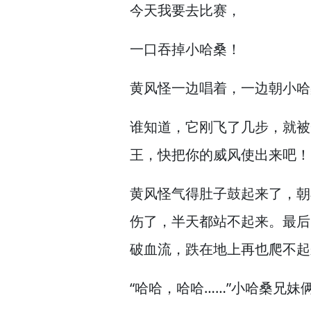
今天我要去比赛，
一口吞掉小哈桑！
黄风怪一边唱着，
一边朝小哈
谁知道，
它刚飞了几步，
就被
王，
快把你的威风使出来吧！
黄风怪气得肚子鼓起来了，
朝
伤了，
半天都站不起来。
最后
破血流，
跌在地上再也爬不起
“哈哈，
哈哈……”小哈桑兄妹