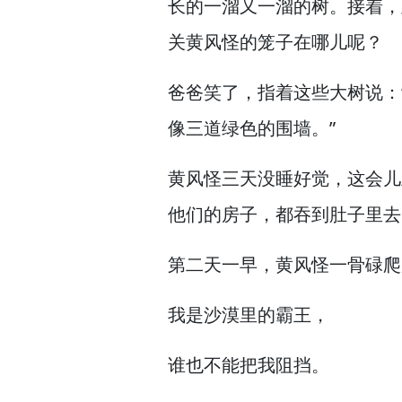
长的一溜又一溜的树。
接着，
关黄风怪的笼子在哪儿呢？
爸爸笑了，
指着这些大树说：
像三道绿色的围墙。”
黄风怪三天没睡好觉，
这会儿
他们的房子，
都吞到肚子里去
第二天一早，
黄风怪一骨碌爬
我是沙漠里的霸王，
谁也不能把我阻挡。