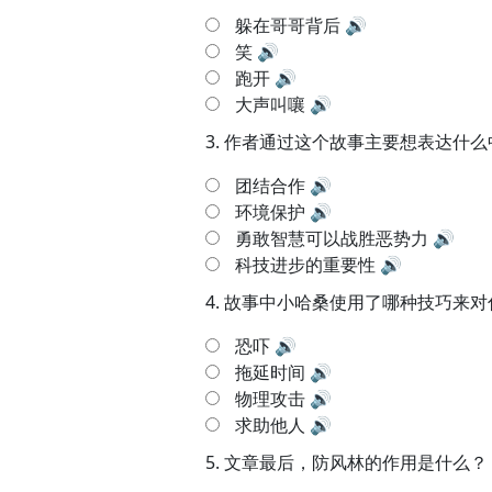
躲在哥哥背后
🔊
笑
🔊
跑开
🔊
大声叫嚷
🔊
3.
作者通过这个故事主要想表达什么
团结合作
🔊
环境保护
🔊
勇敢智慧可以战胜恶势力
🔊
科技进步的重要性
🔊
4.
故事中小哈桑使用了哪种技巧来对
恐吓
🔊
拖延时间
🔊
物理攻击
🔊
求助他人
🔊
5.
文章最后，防风林的作用是什么？