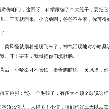
是欺侮咱们，
这回呀，
科学家编了个大笼子，
要把它
儿，
三天就回来。
小哈桑啊，
爸爸不在家，
你可得
了。
，
黄风怪就扇着翅膀飞来了，
神气活现地对小哈桑
我走开！
要不，
我就把你们填肚肠。”
背后。
小哈桑可不害怕，
挺着胸脯说：“黄风怪，
你
得直跳脚：“你一个毛孩子，
有多大本领？
敢说这样
的本领比你大，
大得多！
不信，
咱们约好三天以后在