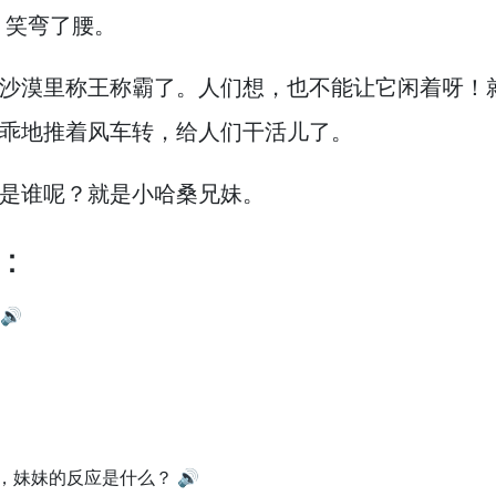
，
笑弯了腰。
沙漠里称王称霸了。
人们想，
也不能让它闲着呀！
乖地推着风车转，
给人们干活儿了。
是谁呢？
就是小哈桑兄妹。
：
🔊
，妹妹的反应是什么？
🔊