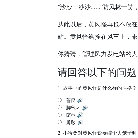
“沙沙，
沙沙……”防风林一笑
从此以后，
黄风怪再也不敢在
站。
黄风怪给拴在风车上，
乖
你猜猜，
管理风力发电站的人
请回答以下的问题
1.
故事中的黄风怪是什么样的性格？
善良
🔊
脾气坏
🔊
懦弱
🔊
勇敢
🔊
2.
小哈桑对黄风怪说要编个大笼子时