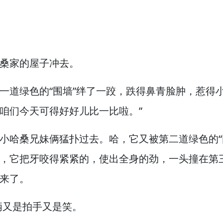
桑家的屋子冲去。
一道绿色的“围墙”绊了一跤，
跌得鼻青脸肿，
惹得
咱们今天可得好好儿比一比啦。”
小哈桑兄妹俩猛扑过去。
哈，
它又被第二道绿色的“
，
它把牙咬得紧紧的，
使出全身的劲，
一头撞在第
来了。
俩又是拍手又是笑。