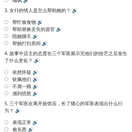
嘲讽
🔊
3.
女仆的情人是怎么帮助她的？
🔊
帮忙偷食物
🔊
帮助替换丢失的器官
🔊
陪她聊天
🔊
帮她打扫房间
🔊
4.
故事中店主的态度在三个军医展示完他们的技艺之后发生
了什么变化？
🔊
依然怀疑
🔊
钦佩他们
🔊
不屑一顾
🔊
感到愤怒
🔊
5.
三个军医在离开旅馆后，长了猪心的军医表现出什么行
为？
🔊
表现正常
🔊
偷东西
🔊