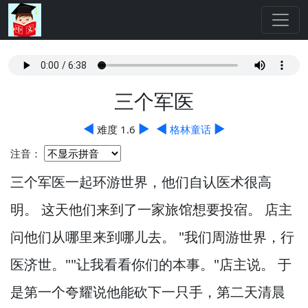
三个军医
◀
▶
◀
▶
难度 1.6
格林童话
注音：
三个军医一起环游世界，
他们自认医术很高
明。
这天他们来到了一家旅馆想要投宿。
店主
问他们从哪里来到哪儿去。
"我们周游世界，
行
医济世。
""让我看看你们的本事。
"店主说。
于
是第一个夸耀说他能砍下一只手，
第二天清晨