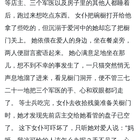
等店主、三个军医以及房子里的其他人都睡着
后，
跑过来想吃点东西。
女仆把碗橱打开给他
拿了些吃的，
但沉溺于爱河中的她却忘了把橱
门关上。
她依偎在爱人的身边，
坐在餐桌旁，
两人便甜言蜜语起来。
她心满意足地坐在那
儿，
想不到不幸的事发生了，
一只猫突然悄无
声息地溜了进来，
看见橱门洞开，
便不管三七
二十一地把三个军医的手、心和双眼都叼走
了。
等士兵吃完，
女仆去收拾残羹准备关橱门
时，
她才发现先前店主交给她看管的盘子已空
了。
这下女仆可吓坏了，
只听她对爱人说："妈