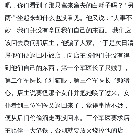
吧，
你们看到了那只窜来窜去的白耗子吗？
"另
两个坐起来却什么也没看见。
他又说："大事不
妙，
我们并没有拿回我们自己的东西。
我们应
该回去质问那店主，
他骗了大家。
"于是次日清
晨他们便返回小旅店，
向店主说他们并没有得
到他们自己的东西，
第一个军医长了只贼手，
第二个军医长了对猫眼，
第三个军医长了颗猪
心。
店主说要怪那个女仆并把她唤了过来。
女
仆看到三位军医又返回来了，
觉得事情不妙，
便从后门偷偷溜走再没回来。
三个军医要求店
主赔偿一大笔钱，
否则就要放火烧掉他的店