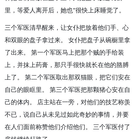
里，
等爱人离开后，
她也"很快上床睡觉了。
三个军医清早醒来，
让女仆把放着他们手、心
和双眼的盘子拿过来。
女仆把盘子从碗橱里拿
了出来。
第一个军医马上把那个贼的手给装
上，
并抹上药膏，
那只手很快就长在他的胳膊
上了。
第二个军医取出那双猫眼，
把它们安在
自己的眼眶里。
第三个军医把那颗猪心安在自
己的体内。
店主站在一旁，
对他们的技艺称羡
不已，
说自己从未见过如此奇妙的事情，
并要
在人们面前称赞他们介绍他们。
三个军医付了