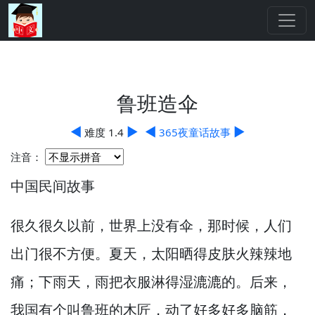
鲁班造伞
◀
▶
◀
▶
难度 1.4
365夜童话故事
注音：
中国民间故事
很久很久以前，
世界上没有伞，
那时候，
人们
出门很不方便。
夏天，
太阳晒得皮肤火辣辣地
痛；下雨天，
雨把衣服淋得湿漉漉的。
后来，
我国有个叫鲁班的木匠，
动了好多好多脑筋，