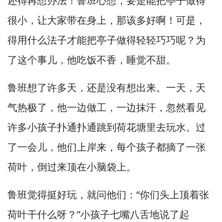
还得再想办法！
鲁班心想，
要是能把亭子做得
很小，
让大家带在身上，
那该多好啊！
可是，
得用什么法子才能把亭子做得轻轻巧巧呢？
为
了这个事儿，
他吃饭不香，
睡觉不甜。
鲁班想了许多天，
还是没有想出来。
一天，
天
气热极了，
他一边做工，
一边抹汗，
忽然看见
许多小孩子扑通扑通跳到荷花塘里去玩水。
过
了一会儿，
他们上岸来，
每个孩子都摘了一张
荷叶，
倒过来顶在小脑袋上。
鲁班觉得挺好玩，
就问他们：“你们头上顶着张
荷叶干什么呀？”
小孩子七嘴八舌地说了起