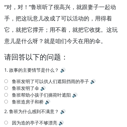
“对，
对！”
鲁班听了很高兴，
就跟妻子一起动
手，
把这玩意儿改成了可以活动的，
用得着
它，
就把它撑开；用不着，
就把它收拢。
这玩
意儿是什么呀？
就是咱们今天在用的伞。
请回答以下的问题：
1.
故事的主要情节是什么？
🔊
鲁班发明了可以供人们遮阳挡雨的亭子
🔊
鲁班发明了伞
🔊
鲁班帮助小孩子们摘荷叶遮阳
🔊
鲁班造房子和桥
🔊
2.
鲁班为什么感到不满意？
🔊
因为造的亭子不够漂亮
🔊