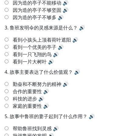
因为造的亭子不能移动
🔊
因为造的亭子不够坚固
🔊
因为造的亭子不够多
🔊
3.
鲁班发明伞的灵感来源是什么？
🔊
看到小孩头上顶着荷叶遮阳
🔊
看到一个优美的亭子
🔊
看到一只飞翔的鸟
🔊
看到一片大树叶
🔊
4.
故事主要表达了什么价值观？
🔊
勤奋和不断努力的精神
🔊
合作的重要性
🔊
科技的进步
🔊
家庭的重要性
🔊
5.
故事中鲁班的妻子起到了什么作用？
🔊
帮助鲁班找到灵感
🔊
批评鲁班的发明
🔊