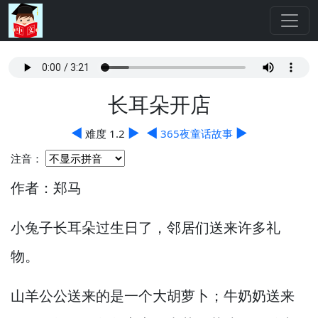
长耳朵开店
◀
▶
◀
▶
难度 1.2
365夜童话故事
注音：
作者：郑马
小兔子长耳朵过生日了，
邻居们送来许多礼
物。
山羊公公送来的是一个大胡萝卜；牛奶奶送来