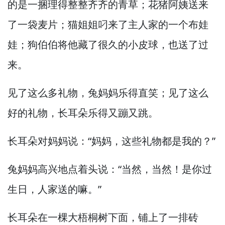
的是一捆理得整整齐齐的青草；花猪阿姨送来
了一袋麦片；猫姐姐叼来了主人家的一个布娃
娃；狗伯伯将他藏了很久的小皮球，
也送了过
来。
见了这么多礼物，
兔妈妈乐得直笑；见了这么
好的礼物，
长耳朵乐得又蹦又跳。
长耳朵对妈妈说：“妈妈，
这些礼物都是我的？”
兔妈妈高兴地点着头说：“当然，
当然！
是你过
生日，
人家送的嘛。”
长耳朵在一棵大梧桐树下面，
铺上了一排砖