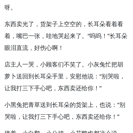
呀。
东西卖光了，
货架子上空空的，
长耳朵看着看
着，
嘴巴一张，
哇地哭起来了。
“呜呜！”
长耳朵
眼泪直流，
好伤心啊！
店主人一哭，
小顾客们不笑了。
小灰兔忙把胡
萝卜送回到长耳朵手里，
安慰他说：“别哭啦，
让我打三下手心吧，
东西卖还给你！”
小黑兔把青草送到长耳朵的货架上，
也说：“别
哭啦，
让我打三下手心吧，
东西卖还给你！”