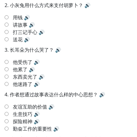
2.
小灰兔用什么方式来支付胡萝卜？
🔊
用钱
🔊
讲故事
🔊
打三记手心
🔊
送花
🔊
3.
长耳朵为什么哭了？
🔊
他受伤了
🔊
他累了
🔊
东西卖光了
🔊
他迷路了
🔊
4.
作者想通过故事表达什么样的中心思想？
🔊
友谊互助的价值
🔊
生意技巧
🔊
探险精神
🔊
勤奋工作的重要性
🔊