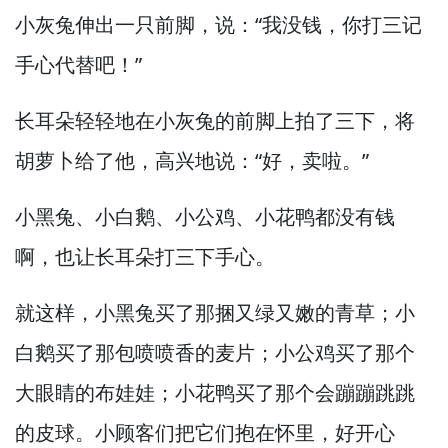
小灰兔伸出一只前脚，
说：“我没钱，
你打三记
手心代替吧！”
长耳朵轻轻地在小灰兔的前脚上拍了三下，
将
胡萝卜给了他，
高兴地说：“好，
卖啦。”
小黑兔、小白鹅、小公鸡、小花鸭都没有钱
啊，
也让长耳朵打三下手心。
就这样，
小黑兔买了那捆又绿又嫩的青草；小
白鹅买了那包喷喷香的麦片；小公鸡买了那个
大眼睛的布娃娃；小花鸭买了那个会蹦蹦跳跳
的皮球。
小顾客们把它们抱在怀里，
好开心