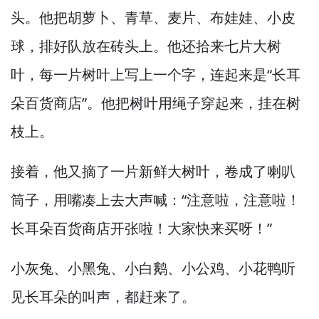
头。
他把胡萝卜、青草、麦片、布娃娃、小皮
球，
排好队放在砖头上。
他还拾来七片大树
叶，
每一片树叶上写上一个字，
连起来是“长耳
朵百货商店”。
他把树叶用绳子穿起来，
挂在树
枝上。
接着，
他又摘了一片新鲜大树叶，
卷成了喇叭
筒子，
用嘴凑上去大声喊：“注意啦，
注意啦！
长耳朵百货商店开张啦！
大家快来买呀！”
小灰兔、小黑兔、小白鹅、小公鸡、小花鸭听
见长耳朵的叫声，
都赶来了。