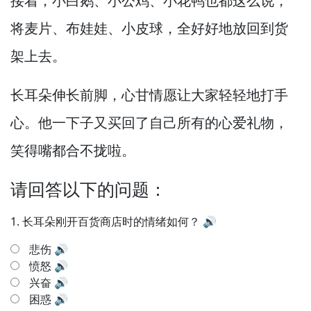
接着，
小白鹅、小公鸡、小花鸭也都这么说，
将麦片、布娃娃、小皮球，
全好好地放回到货
架上去。
长耳朵伸长前脚，
心甘情愿让大家轻轻地打手
心。
他一下子又买回了自己所有的心爱礼物，
笑得嘴都合不拢啦。
请回答以下的问题：
1.
长耳朵刚开百货商店时的情绪如何？
🔊
悲伤
🔊
愤怒
🔊
兴奋
🔊
困惑
🔊