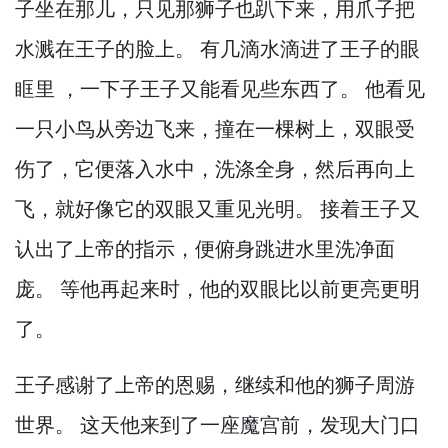
子坐在那儿，
只见那狮子也趴下来，
用爪子把
水溅在王子的脸上。
有几滴水滴进了王子的眼
眶里 ，
一下子王子又能看见些东西了。
他看见
一只小鸟从旁边飞来，
撞在一棵树上，
双眼受
伤了，
它便落入水中，
洗涤全身，
然后再向上
飞，
就好像它的双眼又重见光明。
接着王子又
认出了上帝的指示，
便俯身跳进水里洗净面
庞。
等他再起来时，
他的双眼比以前更亮更明
了。
王子感谢了上帝的恩赐，
继续和他的狮子周游
世界。
这天他来到了一座魔宫前，
发现大门口