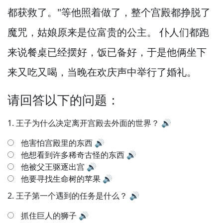
都获救了。
"等他照着做了，
整个宫殿都挣脱了
魔咒，
姑娘原来是位富贵的公主。
仆人们都跑
来说餐桌已经摆好，
饭已备好，
于是他俩坐下
来又吃又喝，
当晚在欢庆声中举行了婚礼。
请回答以下的问题：
1.
王子为什么决定离开宫殿去外面的世界？
🔊
他害怕宫殿里的东西
🔊
他想看到许多稀奇古怪的东西
🔊
他被父王驱逐出宫
🔊
他要寻找生命树的苹果
🔊
2.
王子第一个遇到的任务是什么？
🔊
抓住巨人的狮子
🔊