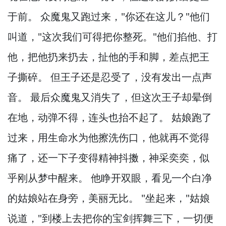
于前。
众魔鬼又跑过来，
"你还在这儿？
"他们
叫道，
"这次我们可得把你整死。
"他们掐他、打
他，
把他扔来扔去，
扯他的手和脚，
差点把王
子撕碎。
但王子还是忍受了，
没有发出一点声
音。
最后众魔鬼又消失了，
但这次王子却晕倒
在地，
动弹不得，
连头也抬不起了。
姑娘跑了
过来，
用生命水为他擦洗伤口，
他就再不觉得
痛了，
还一下子变得精神抖擞，
神采奕奕，
似
乎刚从梦中醒来。
他睁开双眼，
看见一个白净
的姑娘站在身旁，
美丽无比。
"坐起来，
"姑娘
说道，
"到楼上去把你的宝剑挥舞三下，
一切便