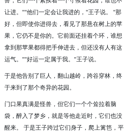
兽，
它们一个紧挨着一个守候着花园，
谁也不
让进。
""他们一定会让我进的，
"王子说。
"那
好，
但即使你进得去，
看见了那悬在树上的苹
果，
它仍不是你的。
它前面还挂着个环，
谁想
拿到那苹果都得把手伸进去，
但还没有人有这
运气。
""好运一定属于我。
"王子说。
于是他告别了巨人，
翻山越岭，
跨谷穿林，
终
于来到了那个奇异的花园。
门口果真满是怪兽，
但它们一个个耸拉着脑
袋，
醉入了梦乡，
就是等他走近时，
它们也没
醒来。
于是王子跨过它们身子，
爬上篱笆，
平