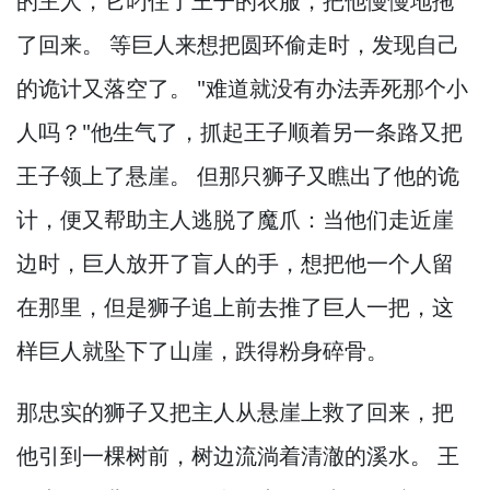
的主人，
它叼住了王子的衣服，
把他慢慢地拖
了回来。
等巨人来想把圆环偷走时，
发现自己
的诡计又落空了。
"难道就没有办法弄死那个小
人吗？
"他生气了，
抓起王子顺着另一条路又把
王子领上了悬崖。
但那只狮子又瞧出了他的诡
计，
便又帮助主人逃脱了魔爪：当他们走近崖
边时，
巨人放开了盲人的手，
想把他一个人留
在那里，
但是狮子追上前去推了巨人一把，
这
样巨人就坠下了山崖，
跌得粉身碎骨。
那忠实的狮子又把主人从悬崖上救了回来，
把
他引到一棵树前，
树边流淌着清澈的溪水。
王