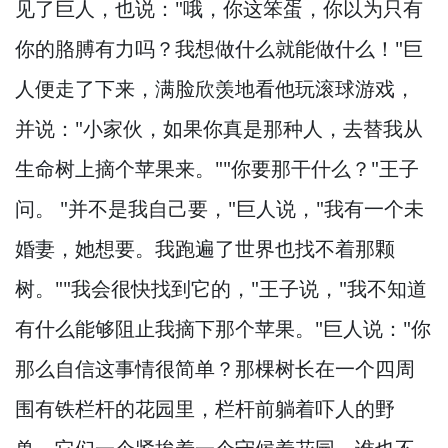
见了巨人，
也说："哦，
你这笨蛋，
你以为只有
你的胳膊有力吗？
我想做什么就能做什么！
"巨
人便走了下来，
满脸欣羡地看他玩滚球游戏，
并说："小家伙，
如果你真是那种人，
去替我从
生命树上摘个苹果来。
""你要那干什么？
"王子
问。
"并不是我自己要，
"巨人说，
"我有一个未
婚妻，
她想要。
我跑遍了世界也找不着那颗
树。
""我会很快找到它的，
"王子说，
"我不知道
有什么能够阻止我摘下那个苹果。
"巨人说："你
那么自信这事情很简单？
那棵树长在一个四周
围有铁栏杆的花园里，
栏杆前躺着吓人的野