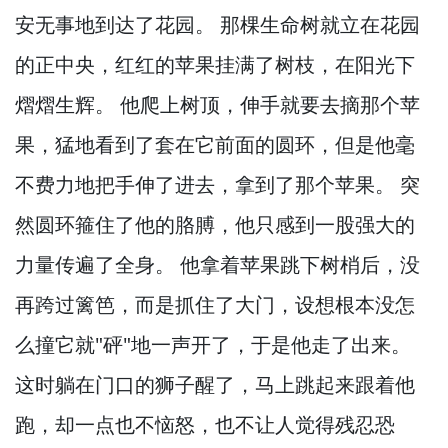
安无事地到达了花园。
那棵生命树就立在花园
的正中央，
红红的苹果挂满了树枝，
在阳光下
熠熠生辉。
他爬上树顶，
伸手就要去摘那个苹
果，
猛地看到了套在它前面的圆环，
但是他毫
不费力地把手伸了进去，
拿到了那个苹果。
突
然圆环箍住了他的胳膊，
他只感到一股强大的
力量传遍了全身。
他拿着苹果跳下树梢后，
没
再跨过篱笆，
而是抓住了大门，
设想根本没怎
么撞它就"砰"地一声开了，
于是他走了出来。
这时躺在门口的狮子醒了，
马上跳起来跟着他
跑，
却一点也不恼怒，
也不让人觉得残忍恐