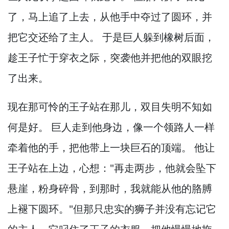
了，
马上追了上去，
从他手中夺过了圆环，
并
把它交还给了主人。
于是巨人躲到橡树后面，
趁王子忙于穿衣之际，
突袭他并把他的双眼挖
了出来。
现在那可怜的王子站在那儿，
双目失明不知如
何是好。
巨人走到他身边，
像一个领路人一样
牵着他的手，
把他带上一块巨石的顶端。
他让
王子站在上边，
心想："再走两步，
他就会坠下
悬崖，
粉身碎骨，
到那时，
我就能从他的胳膊
上褪下圆环。
"但那只忠实的狮子并没有忘记它