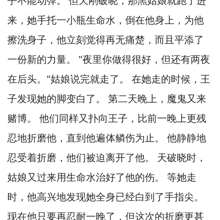
乎不能动弹。
但天刚破晓，
那黑姑娘就跑了进
来，
她手托一小瓶生命水，
倒在他身上，
为他
擦洗身子，
他立刻觉得再无痛楚，
而且平添了
一份新的力量。
"夜里你做得很好，
但还有两夜
在后头。
"姑娘说完就走了。
在她走的时候，
王
子发现她的脚变白了。
第二天晚上，
魔鬼又来
赌博。
他们同样又扑向王子，
比前一晚上更残
忍地折磨他，
直到他遍体鳞伤为止。
他静静地
忍受着折磨，
他们被迫离开了他。
天破晓时，
姑娘又过来用生命水治好了他的伤。
等她走
时，
他高兴地发现她全身已经白到了手指尖。
现在他只要再忍耐一晚了，
但这次的折磨更甚