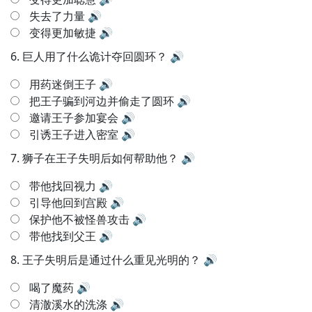
失去了力量
🔊
变得更加敏捷
🔊
6.
巨人用了什么诡计夺回圆环？
🔊
用药迷倒王子
🔊
把王子骗到河边并偷走了圆环
🔊
邀请王子参加宴会
🔊
引诱王子进入密室
🔊
7.
狮子在王子失明后如何帮助他？
🔊
带他找回视力
🔊
引导他回到宫殿
🔊
保护他不被怪兽攻击
🔊
带他找到父王
🔊
8.
王子失明后是通过什么重见光明的？
🔊
喝了魔药
🔊
清澈溪水的洗涤
🔊