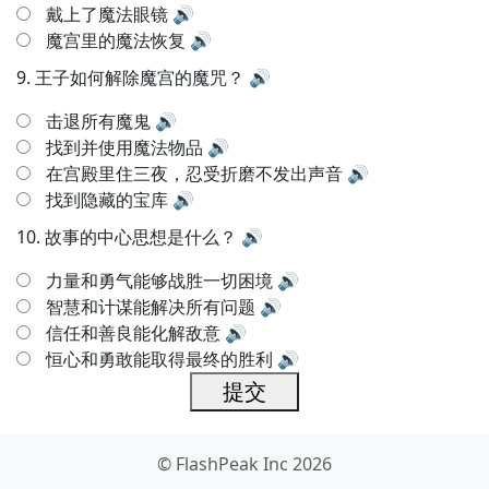
戴上了魔法眼镜
🔊
魔宫里的魔法恢复
🔊
9.
王子如何解除魔宫的魔咒？
🔊
击退所有魔鬼
🔊
找到并使用魔法物品
🔊
在宫殿里住三夜，忍受折磨不发出声音
🔊
找到隐藏的宝库
🔊
10.
故事的中心思想是什么？
🔊
力量和勇气能够战胜一切困境
🔊
智慧和计谋能解决所有问题
🔊
信任和善良能化解敌意
🔊
恒心和勇敢能取得最终的胜利
🔊
提交
© FlashPeak Inc 2026