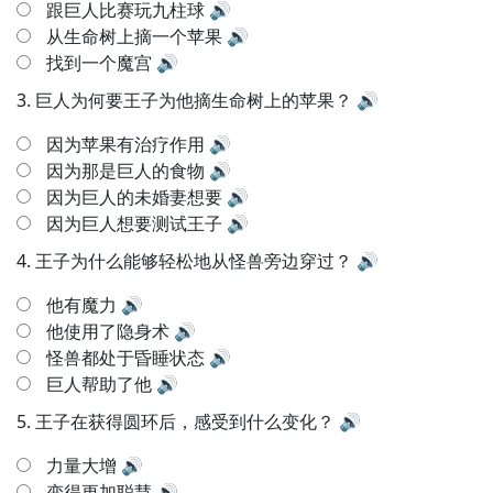
跟巨人比赛玩九柱球
🔊
从生命树上摘一个苹果
🔊
找到一个魔宫
🔊
3.
巨人为何要王子为他摘生命树上的苹果？
🔊
因为苹果有治疗作用
🔊
因为那是巨人的食物
🔊
因为巨人的未婚妻想要
🔊
因为巨人想要测试王子
🔊
4.
王子为什么能够轻松地从怪兽旁边穿过？
🔊
他有魔力
🔊
他使用了隐身术
🔊
怪兽都处于昏睡状态
🔊
巨人帮助了他
🔊
5.
王子在获得圆环后，感受到什么变化？
🔊
力量大增
🔊
变得更加聪慧
🔊