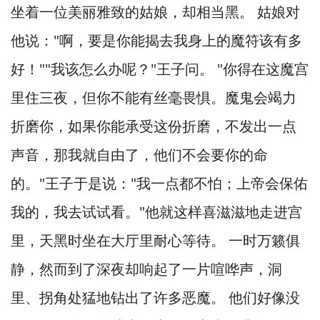
坐着一位美丽雅致的姑娘，
却相当黑。
姑娘对
他说："啊，
要是你能揭去我身上的魔符该有多
好！
""我该怎么办呢？
"王子问。
"你得在这魔宫
里住三夜，
但你不能有丝毫畏惧。
魔鬼会竭力
折磨你，
如果你能承受这份折磨，
不发出一点
声音，
那我就自由了，
他们不会要你的命
的。
"王子于是说："我一点都不怕；上帝会保佑
我的，
我去试试看。
"他就这样喜滋滋地走进宫
里，
天黑时坐在大厅里耐心等待。
一时万籁俱
静，
然而到了深夜却响起了一片喧哗声，
洞
里、拐角处猛地钻出了许多恶魔。
他们好像没