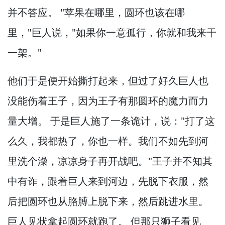
并不答应。
"苹果在哪里，
圆环也该在哪
里，
"巨人说，
"如果你一意孤行，
你就和我来干
一架。
"
他们于是便开始撕打起来，
但过了好久巨人也
没能伤着王子，
因为王子有那圆环的魔力而力
量大增。
于是巨人施了一条诡计，
说："打了这
么久，
我都热了，
你也一样。
我们不如先到河
里洗个澡，
凉凉身子再开战吧。
"王子并不知其
中有诈，
跟着巨人来到河边，
先脱下衣服，
然
后把圆环也从胳膊上脱下来，
然后跳进水里。
巨人见状拿起圆环就跑了。
但那只狮子看见