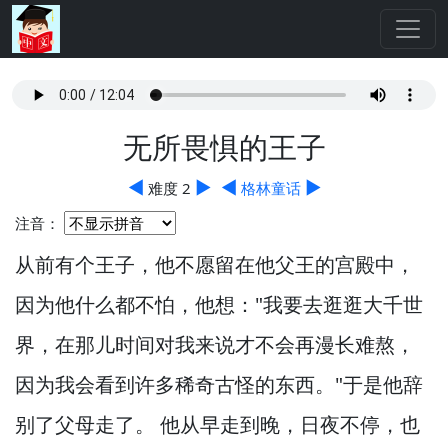
无所畏惧的王子
◀
▶
◀
▶
难度 2
格林童话
注音：
从前有个王子，
他不愿留在他父王的宫殿中，
因为他什么都不怕，
他想："我要去逛逛大千世
界，
在那儿时间对我来说才不会再漫长难熬，
因为我会看到许多稀奇古怪的东西。
"于是他辞
别了父母走了。
他从早走到晚，
日夜不停，
也