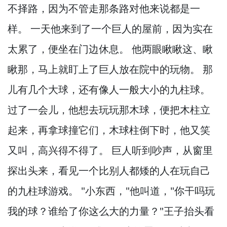
不择路，
因为不管走那条路对他来说都是一
样。
一天他来到了一个巨人的屋前，
因为实在
太累了，
便坐在门边休息。
他两眼瞅瞅这、瞅
瞅那，
马上就盯上了巨人放在院中的玩物。
那
儿有几个大球，
还有像人一般大小的九柱球。
过了一会儿，
他想去玩玩那木球，
便把木柱立
起来，
再拿球撞它们，
木球柱倒下时，
他又笑
又叫，
高兴得不得了。
巨人听到吵声，
从窗里
探出头来，
看见一个比别人都矮的人在玩自己
的九柱球游戏。
"小东西，
"他叫道，
"你干吗玩
我的球？
谁给了你这么大的力量？
"王子抬头看