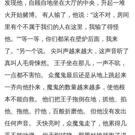
发现他，
自顾自地坐在大厅的中央，
升起一堆
火开始赌博。
有人输了，
他说："这不对，
房间
里有个不属于我们的人在这里，
我输了得怪
他。
""等一等，
你们都呆在壁炉后面，
我来
了。
"另一个说。
尖叫声越来越大，
这声音听了
真叫人毛骨悚然。
王子坐在那儿，
一声不吭，
一点都不害怕。
众魔鬼最后还是从地上跳起来
一齐向他扑来，
魔鬼的数量越来越多，
使他根
本不能自救。
他们把王子拖倒在地，
抓他、掐
他、拖他、拧他，
百般折磨他。
但他没有发出
任何声音。
天快亮时，
众魔鬼走了，
他累得几