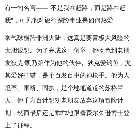
有一句名言—
—“不是我在赶路，
而是路在赶
我”，
可见他对旅行探险事业是如何热爱。
乘气球横跨非洲大陆，
这真是要冒极大风险的
大胆设想。
为了完成这一创举，
他物色到老朋
友狄克·凯乃第作为他的伙伴。
狄克爱钓鱼，
尤
其爱好打猎，
是个百发百中的神枪手。
他为人
坦率、果断、固执，
是个地地道道的苏格兰
人。
他千方百计想劝老朋友放弃这项冒险计
划，
然而最后还是乖乖地跟着费尔久逊博士登
上了征程。