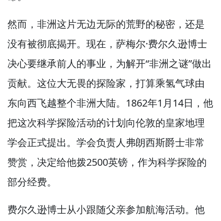
然而，
非洲这片无边无际的荒野的秘密，
还是
没有被彻底揭开。
现在，
萨梅尔·费尔久逊博士
决心要继承前人的事业，
为解开“非洲之谜”做出
贡献。
这位大无畏的探险家，
打算乘氢气球由
东向西飞越整个非洲大陆。
1862年1月14日，
他
把这次科学探险活动的计划向伦敦的皇家地理
学会正式提出。
学会负责人弗朗西斯爵士非常
赞赏，
决定给他拨2500英镑，
作为科学探险的
部分经费。
费尔久逊博士从小跟随父亲参加航海活动。
他