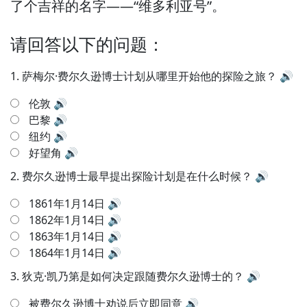
了个吉祥的名字—
—“维多利亚号”。
请回答以下的问题：
1.
萨梅尔·费尔久逊博士计划从哪里开始他的探险之旅？
🔊
伦敦
🔊
巴黎
🔊
纽约
🔊
好望角
🔊
2.
费尔久逊博士最早提出探险计划是在什么时候？
🔊
1861年1月14日
🔊
1862年1月14日
🔊
1863年1月14日
🔊
1864年1月14日
🔊
3.
狄克·凯乃第是如何决定跟随费尔久逊博士的？
🔊
被费尔久逊博士劝说后立即同意
🔊