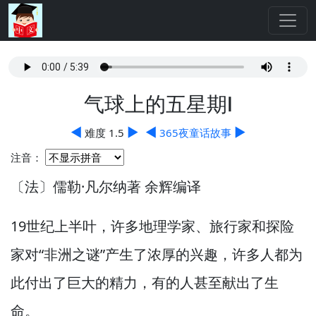
气球上的五星期Ⅰ
◀
▶
◀
▶
难度 1.5
365夜童话故事
注音：
〔法〕儒勒·凡尔纳著 余辉编译
19世纪上半叶，
许多地理学家、旅行家和探险
家对“非洲之谜”产生了浓厚的兴趣，
许多人都为
此付出了巨大的精力，
有的人甚至献出了生
命。