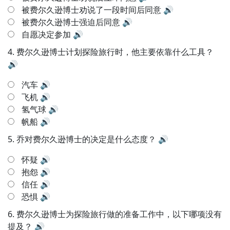
被费尔久逊博士劝说了一段时间后同意
🔊
被费尔久逊博士强迫后同意
🔊
自愿决定参加
🔊
4.
费尔久逊博士计划探险旅行时，他主要依靠什么工具？
🔊
汽车
🔊
飞机
🔊
氢气球
🔊
帆船
🔊
5.
乔对费尔久逊博士的决定是什么态度？
🔊
怀疑
🔊
抱怨
🔊
信任
🔊
恐惧
🔊
6.
费尔久逊博士为探险旅行做的准备工作中，以下哪项没有
提及？
🔊