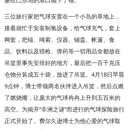
桑给巴尔岛的港口抛下了锚。
三位旅行家把气球安置在一个小岛的草地上，
接着就忙于安装制氢设备，
给气球充气，
套上
网套，
把锚、绳索、仪器、铺盖、帐篷、食
品、饮料以及猎枪、弹药等一切用品全都放在
吊篮里事先安排好的地方，
最后把一百千克压
仓物分装成五十袋，
放进了吊篮。
4月18日早晨
9点钟，
博士带领两名伙伴进入吊篮，
然后点燃
了燃烧嘴，
让庞大的气球冉冉上升到五百米的
高空。
为揭开“非洲之谜”而进行的气球探险旅行
正式开始了。
费尔久逊博士为他心爱的气球取