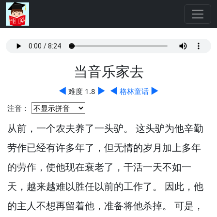
当音乐家去
◀
▶
◀
▶
难度 1.8
格林童话
注音：
从前，
一个农夫养了一头驴。
这头驴为他辛勤
劳作已经有许多年了，
但无情的岁月加上多年
的劳作，
使他现在衰老了，
干活一天不如一
天，
越来越难以胜任以前的工作了。
因此，
他
的主人不想再留着他，
准备将他杀掉。
可是，