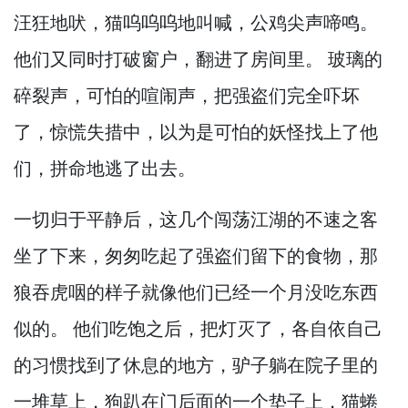
汪狂地吠，
猫呜呜呜地叫喊，
公鸡尖声啼鸣。
他们又同时打破窗户，
翻进了房间里。
玻璃的
碎裂声，
可怕的喧闹声，
把强盗们完全吓坏
了，
惊慌失措中，
以为是可怕的妖怪找上了他
们，
拼命地逃了出去。
一切归于平静后，
这几个闯荡江湖的不速之客
坐了下来，
匆匆吃起了强盗们留下的食物，
那
狼吞虎咽的样子就像他们已经一个月没吃东西
似的。
他们吃饱之后，
把灯灭了，
各自依自己
的习惯找到了休息的地方，
驴子躺在院子里的
一堆草上，
狗趴在门后面的一个垫子上，
猫蜷