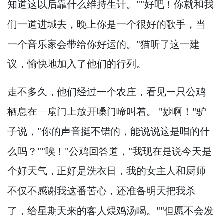
知道这以后靠什么维持生计。
""好吧！
你就和我
们一道进城去，
晚上你是一个很好的歌手，
当
一个音乐家会带给你好运的。
"猫听了这一建
议，
愉快地加入了他们的行列。
走不多久，
他们经过一个农庄，
看见一只公鸡
栖息在一扇门上放开嗓门啼叫着。
"妙啊！
"驴
子说，
"你的声音挺不错的，
能说说这是唱的什
么吗？
""唉！
"公鸡回答道，
"我现在是说今天是
个好天气，
正好是洗衣日，
我的女主人和厨师
不仅不感谢我这番苦心，
还准备明天把我杀
了，
给星期天来的客人煨鸡汤喝。
""但愿不会发