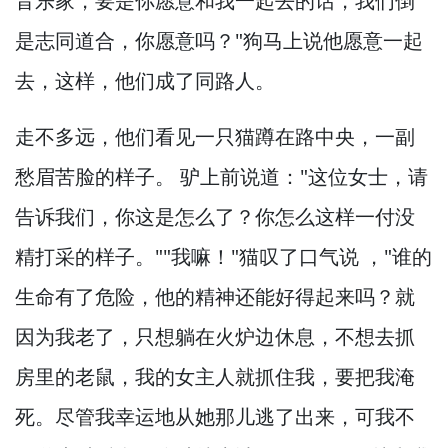
音乐家，
要是你愿意和我一起去的话，
我们倒
是志同道合，
你愿意吗？
"狗马上说他愿意一起
去，
这样，
他们成了同路人。
走不多远，
他们看见一只猫蹲在路中央，
一副
愁眉苦脸的样子。
驴上前说道："这位女士，
请
告诉我们，
你这是怎么了？
你怎么这样一付没
精打采的样子。
""我嘛！
"猫叹了口气说 ，
"谁的
生命有了危险，
他的精神还能好得起来吗？
就
因为我老了，
只想躺在火炉边休息，
不想去抓
房里的老鼠，
我的女主人就抓住我，
要把我淹
死。
尽管我幸运地从她那儿逃了出来，
可我不