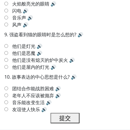
火焰般亮光的眼睛
🔊
闪电
🔊
音乐声
🔊
风声
🔊
9.
强盗看到猫的眼睛时是怎么想的?
🔊
他们是灯光
🔊
他们是恶魔
🔊
他们是没有熄灭的炉中炭火
🔊
他们是屋内的灯光
🔊
10.
故事表达的中心思想是什么?
🔊
团结合作能战胜困难
🔊
老年人不应该被抛弃
🔊
音乐能改变生活
🔊
友谊使人快乐
🔊
提交