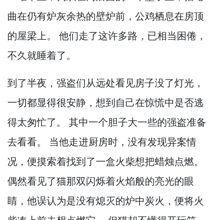
曲在仍有炉灰余热的壁炉前，
公鸡栖息在房顶
的屋梁上。
他们走了这许多路，
已相当困倦，
不久就睡着了。
到了半夜，
强盗们从远处看见房子没了灯光，
一切都显得很安静，
想到自己在惊慌中是否逃
得太匆忙了。
其中一个胆子大一些的强盗准备
去看看。
当他走进厨房时，
没有发现异案情
况，
便摸索着找到了一盒火柴想把蜡烛点燃。
偶然看见了猫那双闪烁着火焰般的亮光的眼
睛，
他误认为是没有熄灭的炉中炭火，
便将火