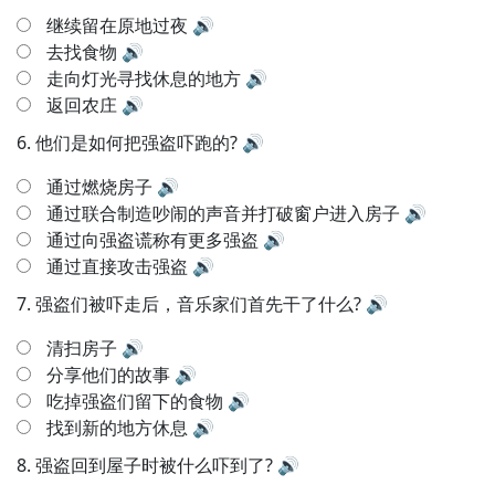
继续留在原地过夜
🔊
去找食物
🔊
走向灯光寻找休息的地方
🔊
返回农庄
🔊
6.
他们是如何把强盗吓跑的?
🔊
通过燃烧房子
🔊
通过联合制造吵闹的声音并打破窗户进入房子
🔊
通过向强盗谎称有更多强盗
🔊
通过直接攻击强盗
🔊
7.
强盗们被吓走后，音乐家们首先干了什么?
🔊
清扫房子
🔊
分享他们的故事
🔊
吃掉强盗们留下的食物
🔊
找到新的地方休息
🔊
8.
强盗回到屋子时被什么吓到了?
🔊