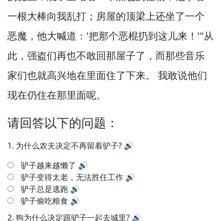
一根大棒向我乱打；房屋的顶梁上还坐了一个
恶魔，
他大喊道：'把那个恶棍扔到这儿来！
'"从
此，
强盗们再也不敢回那屋子了，
而那些音乐
家们也就高兴地在里面住了下来。
我敢说他们
现在仍住在那里面呢。
请回答以下的问题：
1.
为什么农夫决定不再留着驴子?
🔊
驴子越来越懒了
🔊
驴子变得太老，无法胜任工作
🔊
驴子总是逃跑
🔊
驴子偷吃粮食
🔊
2.
狗为什么决定跟驴子一起去城里?
🔊