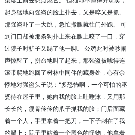
柴凑上前去想点燃它。
但猫却不懂得开玩笑，
起身猛地向强盗的脸上扑去，
又是啐又是抓。
那强盗吓了一大跳，
急忙撤腿就往门外跑。
可
到门口却被那条狗扑上来在腿上咬了一口，
穿
过院子时驴子又踢了他一脚。
公鸡此时被吵闹
声惊醒了，
拼命地叫了起来，
那强盗被唬得连
滚带爬地跑回了树林中同伴的藏身处，
心有余
悸地对强盗头子说："多恐怖啊，
一个可怕的巫
婆待在屋子里，
她向我的脸上吐唾沫，
又用那
长长的，
瘦骨伶伶的爪子抓我的脸；门后面藏
着一个人，
手里拿着一把刀，
一下子刺在了我
的腿上；院子里站着一个黑色的怪物，
他拿着