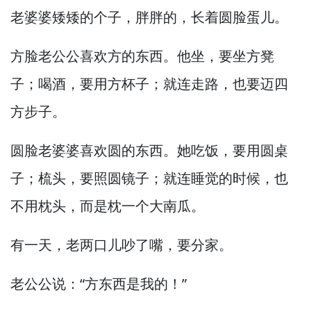
老婆婆矮矮的个子，
胖胖的，
长着圆脸蛋儿。
方脸老公公喜欢方的东西。
他坐，
要坐方凳
子；喝酒，
要用方杯子；就连走路，
也要迈四
方步子。
圆脸老婆婆喜欢圆的东西。
她吃饭，
要用圆桌
子；梳头，
要照圆镜子；就连睡觉的时候，
也
不用枕头，
而是枕一个大南瓜。
有一天，
老两口儿吵了嘴，
要分家。
老公公说：“方东西是我的！”