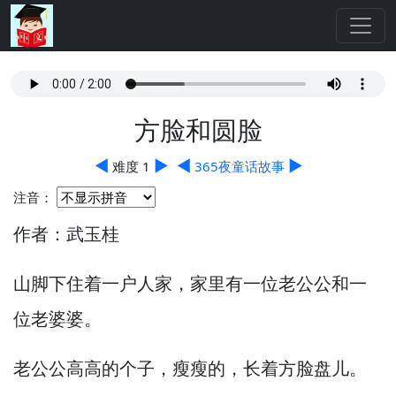
方脸和圆脸
◀
▶
◀
▶
难度 1
365夜童话故事
注音：
作者：武玉桂
山脚下住着一户人家，
家里有一位老公公和一
位老婆婆。
老公公高高的个子，
瘦瘦的，
长着方脸盘儿。