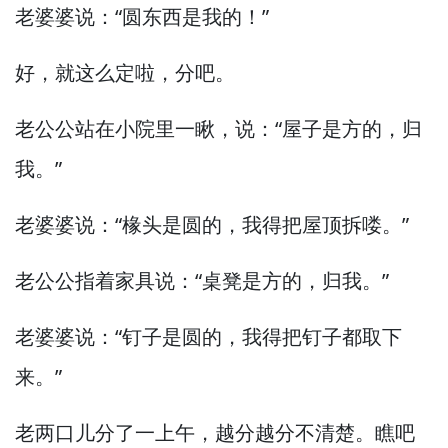
老婆婆说：“圆东西是我的！”
好，
就这么定啦，
分吧。
老公公站在小院里一瞅，
说：“屋子是方的，
归
我。”
老婆婆说：“椽头是圆的，
我得把屋顶拆喽。”
老公公指着家具说：“桌凳是方的，
归我。”
老婆婆说：“钉子是圆的，
我得把钉子都取下
来。”
老两口儿分了一上午，
越分越分不清楚。
瞧吧