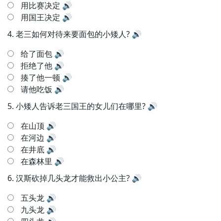
用比赛决定
🔊
用国王决定
🔊
4.
老三如何对待来要面包的小矮人?
🔊
给了面包
🔊
拒绝了他
🔊
揍了他一顿
🔊
请他吃饭
🔊
5.
小矮人告诉老三国王的女儿们在哪里?
🔊
在山顶
🔊
在河边
🔊
在井底
🔊
在森林里
🔊
6.
汉斯砍掉几头龙才能救出小公主?
🔊
五头龙
🔊
九头龙
🔊