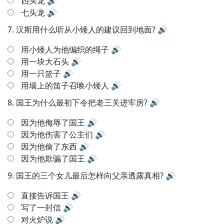
四头龙
🔊
七头龙
🔊
7.
汉斯用什么听从小矮人的建议回到地面?
🔊
用小矮人为他编织的绳子
🔊
用一块大石头
🔊
用一只篮子
🔊
用墙上的笛子召唤小矮人
🔊
8.
国王为什么最初下令把老三关进牢房?
🔊
因为他侮辱了国王
🔊
因为他伤害了公主们
🔊
因为他偷了东西
🔊
因为他欺骗了国王
🔊
9.
国王的三个女儿最后怎样向父亲透露真相?
🔊
直接告诉国王
🔊
写了一封信
🔊
对火炉说
🔊