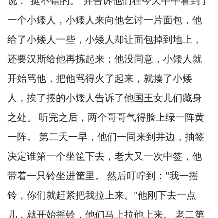
说："挺不错的。
"并告诉他们在今天中午看到了
一个小矮人，
小矮人来向他乞讨一片面包，
他
给了小矮人一些，
小矮人却让面包掉到地上，
还要汉斯给他再拣起来；他没同意，
小矮人就
开始骂他，
把他骂得火了起来，
就揍了小矮
人，
挨了揍的小矮人告诉了他国王女儿们藏身
之处。
听完之后，
两个哥哥气得脸上绿一阵黄
一阵。
第二天一早，
他们一同来到井边，
抽签
决定谁第一个坐筐下去，
老大又一次中签，
他
带着一只铃坐进筐里。
然后叮咛到："我一摇
铃，
你们就赶紧把我拉上来。
"他刚下去一点
儿，
就开始摇铃，
他们马上拉他上来。
老二第