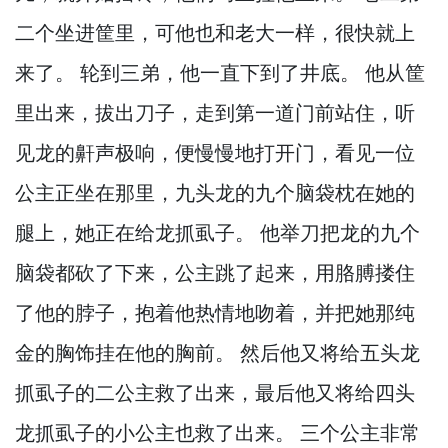
二个坐进筐里，
可他也和老大一样，
很快就上
来了。
轮到三弟，
他一直下到了井底。
他从筐
里出来，
拔出刀子，
走到第一道门前站住，
听
见龙的鼾声极响，
便慢慢地打开门，
看见一位
公主正坐在那里，
九头龙的九个脑袋枕在她的
腿上，
她正在给龙抓虱子。
他举刀把龙的九个
脑袋都砍了下来，
公主跳了起来，
用胳膊搂住
了他的脖子，
抱着他热情地吻着，
并把她那纯
金的胸饰挂在他的胸前。
然后他又将给五头龙
抓虱子的二公主救了出来，
最后他又将给四头
龙抓虱子的小公主也救了出来。
三个公主非常