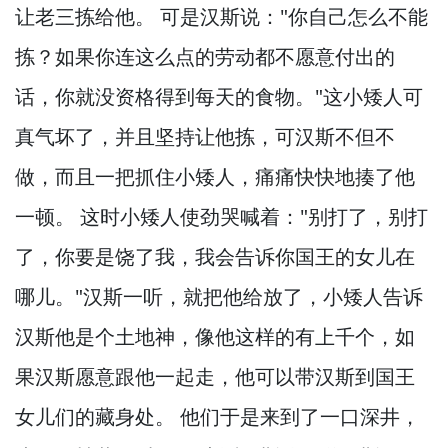
让老三拣给他。
可是汉斯说："你自己怎么不能
拣？
如果你连这么点的劳动都不愿意付出的
话，
你就没资格得到每天的食物。
"这小矮人可
真气坏了，
并且坚持让他拣，
可汉斯不但不
做，
而且一把抓住小矮人，
痛痛快快地揍了他
一顿。
这时小矮人使劲哭喊着："别打了，
别打
了，
你要是饶了我，
我会告诉你国王的女儿在
哪儿。
"汉斯一听，
就把他给放了，
小矮人告诉
汉斯他是个土地神，
像他这样的有上千个，
如
果汉斯愿意跟他一起走，
他可以带汉斯到国王
女儿们的藏身处。
他们于是来到了一口深井，