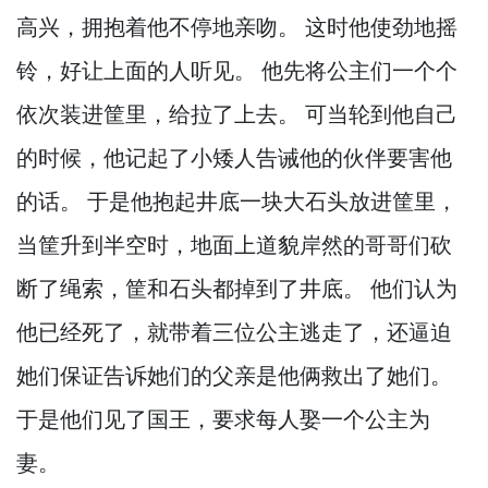
高兴，
拥抱着他不停地亲吻。
这时他使劲地摇
铃，
好让上面的人听见。
他先将公主们一个个
依次装进筐里，
给拉了上去。
可当轮到他自己
的时候，
他记起了小矮人告诫他的伙伴要害他
的话。
于是他抱起井底一块大石头放进筐里，
当筐升到半空时，
地面上道貌岸然的哥哥们砍
断了绳索，
筐和石头都掉到了井底。
他们认为
他已经死了，
就带着三位公主逃走了，
还逼迫
她们保证告诉她们的父亲是他俩救出了她们。
于是他们见了国王，
要求每人娶一个公主为
妻。