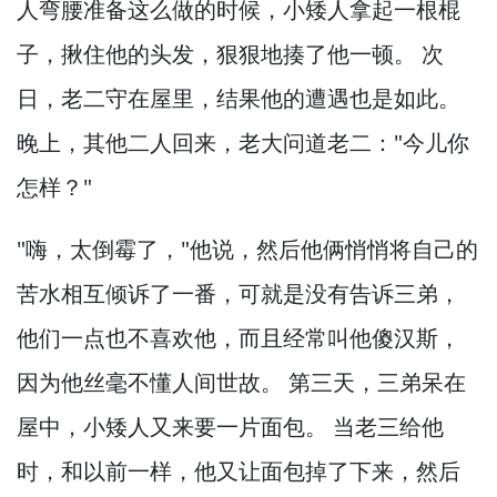
人弯腰准备这么做的时候，
小矮人拿起一根棍
子，
揪住他的头发，
狠狠地揍了他一顿。
次
日，
老二守在屋里，
结果他的遭遇也是如此。
晚上，
其他二人回来，
老大问道老二："今儿你
怎样？
"
"嗨，
太倒霉了，
"他说，
然后他俩悄悄将自己的
苦水相互倾诉了一番，
可就是没有告诉三弟，
他们一点也不喜欢他，
而且经常叫他傻汉斯，
因为他丝毫不懂人间世故。
第三天，
三弟呆在
屋中，
小矮人又来要一片面包。
当老三给他
时，
和以前一样，
他又让面包掉了下来，
然后