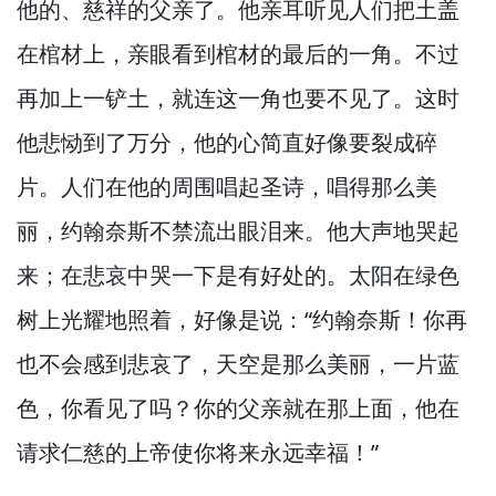
他的、慈祥的父亲了。
他亲耳听见人们把土盖
在棺材上，
亲眼看到棺材的最后的一角。
不过
再加上一铲土，
就连这一角也要不见了。
这时
他悲恸到了万分，
他的心简直好像要裂成碎
片。
人们在他的周围唱起圣诗，
唱得那么美
丽，
约翰奈斯不禁流出眼泪来。
他大声地哭起
来；在悲哀中哭一下是有好处的。
太阳在绿色
树上光耀地照着，
好像是说：“约翰奈斯！
你再
也不会感到悲哀了，
天空是那么美丽，
一片蓝
色，
你看见了吗？
你的父亲就在那上面，
他在
请求仁慈的上帝使你将来永远幸福！”