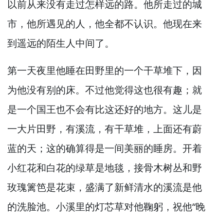
以前从来没有走过怎样远的路。
他所走过的城
市，
他所遇见的人，
他全都不认识。
他现在来
到遥远的陌生人中间了。
第一天夜里他睡在田野里的一个干草堆下，
因
为他没有别的床。
不过他觉得这也很有趣；就
是一个国王也不会有比这还好的地方。
这儿是
一大片田野，
有溪流，
有干草堆，
上面还有蔚
蓝的天；这的确算得是一间美丽的睡房。
开着
小红花和白花的绿草是地毯，
接骨木树丛和野
玫瑰篱笆是花束，
盛满了新鲜清水的溪流是他
的洗脸池。
小溪里的灯芯草对他鞠躬，
祝他“晚