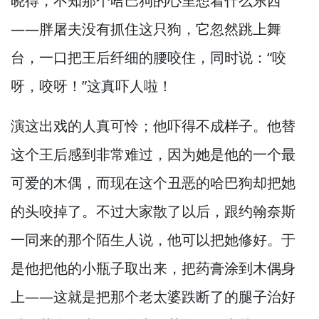
晓得，
不知那个哈巴狗的心里想着什么东西
—
—胖屠夫没有抓住这只狗，
它忽然跳上舞
台，
一口把王后纤细的腰咬住，
同时说：“咬
呀，
咬呀！”
这真吓人啦！
演这出戏的人真可怜；他吓得不成样子。
他替
这个王后感到非常难过，
因为她是他的一个最
可爱的木偶，
而现在这个丑恶的哈巴狗却把她
的头咬掉了。
不过大家散了以后，
跟约翰奈斯
一同来的那个陌生人说，
他可以把她修好。
于
是他把他的小瓶子取出来，
把药膏涂到木偶身
上—
—这就是把那个老太婆跌断了的腿子治好