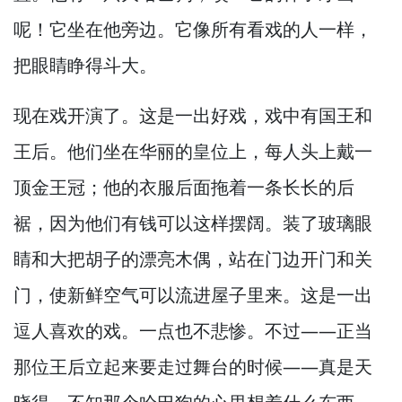
呢！
它坐在他旁边。
它像所有看戏的人一样，
把眼睛睁得斗大。
现在戏开演了。
这是一出好戏，
戏中有国王和
王后。
他们坐在华丽的皇位上，
每人头上戴一
顶金王冠；他的衣服后面拖着一条长长的后
裾，
因为他们有钱可以这样摆阔。
装了玻璃眼
睛和大把胡子的漂亮木偶，
站在门边开门和关
门，
使新鲜空气可以流进屋子里来。
这是一出
逗人喜欢的戏。
一点也不悲惨。
不过—
—正当
那位王后立起来要走过舞台的时候—
—真是天