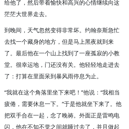
给他了，
然后带着愉快和高兴的心情继续向这
茫茫大世界走去。
到晚间，
天气忽然变得非常坏。
约翰奈斯急忙
去找一个藏身的地方，
但是马上黑夜就到来
了。
最后他在一个山上找到了一座孤寂的小教
堂。
很幸运地，
门还没有关。
他轻轻地走进去
了：打算在里面呆到暴风雨停息为止。
“我就在这个角落里坐下来吧！”
他说：“我相当
疲倦，
需要休息一下。”
于是他就坐下来了。
他
把双手合在一起，
念了晚祷。
外面正是雷鸣电
闪，
他在不知不觉之间就睡过去了，
并且做起