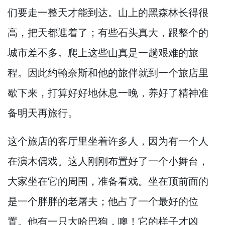
们要走一整天才能到达。
山上的黑森林长得很
高，
把天都遮着了；有些石头真大，
跟整个的
城市差不多。
爬上这些山真是一趟艰难的旅
程。
因此约翰奈斯和他的旅伴就到一个旅店里
歇下来，
打算好好地休息一晚，
养好了精神准
备明天再旅行。
这个旅店的客厅里坐着许多人，
因为有一个人
在演木偶戏。
这人刚刚布置好了一个小舞台，
大家坐在它的周围，
准备看戏。
坐在顶前面的
是一个胖胖的老屠夫；他占了一个最好的位
置。
他有一只大哈巴狗，
噢！
它的样子才凶