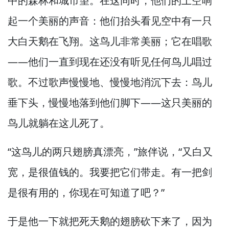
中的森林和城市望。
在这同时，
他们的上空响
起一个美丽的声音：他们抬头看见空中有一只
大白天鹅在飞翔。
这鸟儿非常美丽；它在唱歌
—
—他们一直到现在还没有听见任何鸟儿唱过
歌。
不过歌声慢慢地、慢慢地消沉下去：鸟儿
垂下头，
慢慢地落到他们脚下—
—这只美丽的
鸟儿就躺在这儿死了。
“这鸟儿的两只翅膀真漂亮，”
旅伴说，
“又白又
宽，
是很值钱的。
我要把它们带走。
有一把剑
是很有用的，
你现在可知道了吧？”
于是他一下就把死天鹅的翅膀砍下来了，
因为