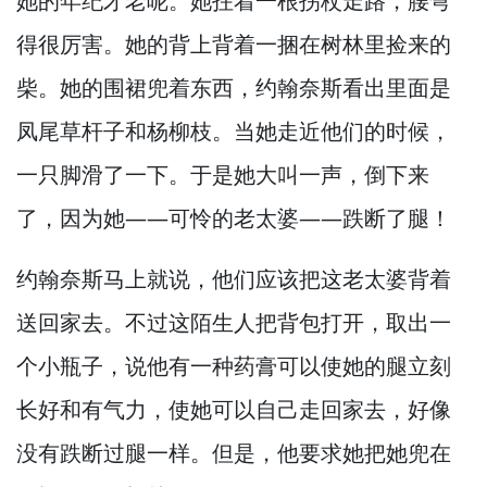
她的年纪才老呢。
她拄着一根拐杖走路，
腰弯
得很厉害。
她的背上背着一捆在树林里捡来的
柴。
她的围裙兜着东西，
约翰奈斯看出里面是
凤尾草杆子和杨柳枝。
当她走近他们的时候，
一只脚滑了一下。
于是她大叫一声，
倒下来
了，
因为她—
—可怜的老太婆—
—跌断了腿！
约翰奈斯马上就说，
他们应该把这老太婆背着
送回家去。
不过这陌生人把背包打开，
取出一
个小瓶子，
说他有一种药膏可以使她的腿立刻
长好和有气力，
使她可以自己走回家去，
好像
没有跌断过腿一样。
但是，
他要求她把她兜在