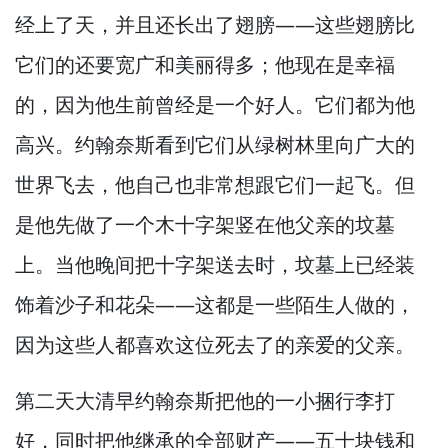
经上了天，
并且还长出了翅膀—
—这些翅膀比
它们的还要宽广和美丽得多；他现在是幸福
的，
因为他生前曾经是一个好人。
它们都为他
高兴。
约翰奈斯看到它们从绿树林里向广大的
世界飞去，
他自己也非常想跟它们一起飞。
但
是他先做了一个木十字架竖在他父亲的坟墓
上。
当他晚间把十字架送去时，
坟墓上已经装
饰着沙子和花朵—
—这都是一些陌生人做的，
因为这些人都喜欢这位死去了的亲爱的父亲。
第二天大清早约翰奈斯把他的一小捆行李打
好，
同时把他继承的全部财产—
—五十块钱和