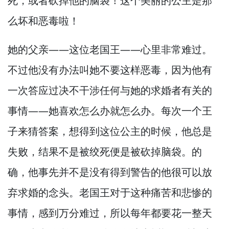
死，
或者砍掉他的脑袋！
这个美丽的公主是那
么坏和恶毒啦！
她的父亲—
—这位老国王—
—心里非常难过。
不过他没有办法叫她不要这样恶毒，
因为他有
一次答应过决不干涉任何与她的求婚者有关的
事情—
—她喜欢怎么办就怎么办。
每次一个王
子来猜答案，
想得到这位公主的时候，
他总是
失败，
结果不是被绞死便是被砍掉脑袋。
的
确，
他事先并不是没有得到警告的他很可以放
弃求婚的念头。
老国王对于这种痛苦和悲惨的
事情，
感到万分难过，
所以每年都要花一整天