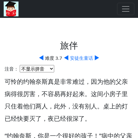
旅伴
◀
◀
▶
难度 3.7
安徒生童话
注音：
可怜的约翰奈斯真是非常难过，
因为他的父亲
病得很厉害，
不容易再好起来。
这间小房子里
只住着他们两人，
此外，
没有别人。
桌上的灯
已经快要灭了，
夜已经很深了。
“约翰奈斯，
你是一个很好的孩子！”
病中的父亲