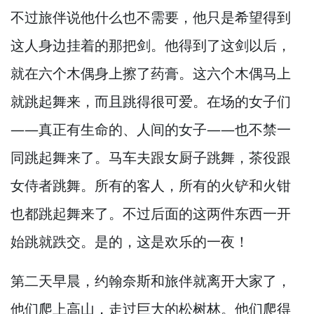
不过旅伴说他什么也不需要，
他只是希望得到
这人身边挂着的那把剑。
他得到了这剑以后，
就在六个木偶身上擦了药膏。
这六个木偶马上
就跳起舞来，
而且跳得很可爱。
在场的女子们
—
—真正有生命的、人间的女子—
—也不禁一
同跳起舞来了。
马车夫跟女厨子跳舞，
茶役跟
女侍者跳舞。
所有的客人，
所有的火铲和火钳
也都跳起舞来了。
不过后面的这两件东西一开
始跳就跌交。
是的，
这是欢乐的一夜！
第二天早晨，
约翰奈斯和旅伴就离开大家了，
他们爬上高山，
走过巨大的松树林。
他们爬得