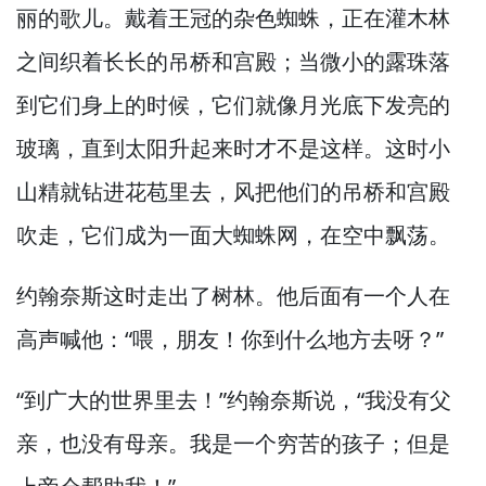
丽的歌儿。
戴着王冠的杂色蜘蛛，
正在灌木林
之间织着长长的吊桥和宫殿；当微小的露珠落
到它们身上的时候，
它们就像月光底下发亮的
玻璃，
直到太阳升起来时才不是这样。
这时小
山精就钻进花苞里去，
风把他们的吊桥和宫殿
吹走，
它们成为一面大蜘蛛网，
在空中飘荡。
约翰奈斯这时走出了树林。
他后面有一个人在
高声喊他：“喂，
朋友！
你到什么地方去呀？”
“到广大的世界里去！”
约翰奈斯说，
“我没有父
亲，
也没有母亲。
我是一个穷苦的孩子；但是