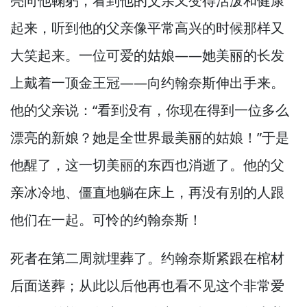
亮向他鞠躬，
看到他的父亲又变得活泼和健康
起来，
听到他的父亲像平常高兴的时候那样又
大笑起来。
一位可爱的姑娘—
—她美丽的长发
上戴着一顶金王冠—
—向约翰奈斯伸出手来。
他的父亲说：“看到没有，
你现在得到一位多么
漂亮的新娘？
她是全世界最美丽的姑娘！”
于是
他醒了，
这一切美丽的东西也消逝了。
他的父
亲冰冷地、僵直地躺在床上，
再没有别的人跟
他们在一起。
可怜的约翰奈斯！
死者在第二周就埋葬了。
约翰奈斯紧跟在棺材
后面送葬；从此以后他再也看不见这个非常爱