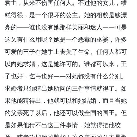
君主，
从来不伤害任何人。
不过他的女儿，
糟
糕得很，
是一个很坏的公主。
她的相貌是够漂
亮的—
—谁也没有她那样美丽和迷人—
—可是
这又有什么用呢？
她是一个恶毒的巫婆，
许多
可爱的王子在她手上丧失了生命。
任何人都可
以向她求婚，
这是她许可的。
谁都可以来，
王
子也好，
乞丐也好—
—对她都没有什么分别。
求婚者只须猜出她所问的三件事情就得了。
如
果他能猜得出，
他就可以和她结婚，
而且当她
的父亲死了以后，
他还可以做全国的国王。
但
是如果他猜不出这三件事情，
她就得把他绞