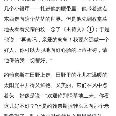
几个小银币—
—扎进他的腰带里。
他带着这点
东西走向这个茫茫的世界。
但是他先到教堂墓
地去看看父亲的坟，
念了《主祷文》①；于是
他说：“再会吧，
亲爱的爸爸！
我要永远做一个
好人。
你可以大胆地向好心肠的上帝祈祷，
请
他保佑我一切都好。”
约翰奈斯在田野上走。
田野里的花儿在温暖的
太阳光中开得又鲜艳、又美丽。
它们在风中点
着头，
好像是说：“欢迎你到绿草地上来。
你看
这儿好不好？”
但是约翰奈斯掉转头又向那个老