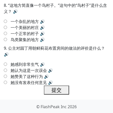
8.
“这地方简直像一个鸟村子。”这句中的“鸟村子”是什么含
义？
🔊
一个杂乱的地方
🔊
一个美丽的村庄
🔊
一个正常的村子
🔊
鸟类聚集的地方
🔊
9.
公主对园丁用朝鲜蓟花布置房间的做法的评价是什么？
🔊
她感到非常生气
🔊
她认为这是一次误会
🔊
她赞美了这种行为
🔊
她没有发表任何意见
🔊
提交
© FlashPeak Inc 2026