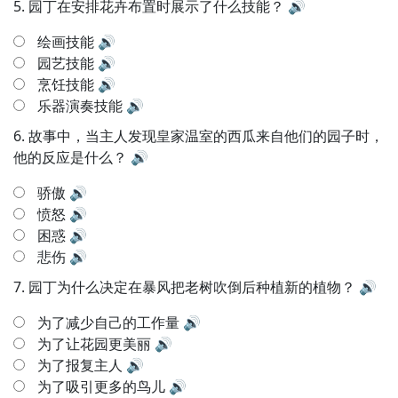
5.
园丁在安排花卉布置时展示了什么技能？
🔊
绘画技能
🔊
园艺技能
🔊
烹饪技能
🔊
乐器演奏技能
🔊
6.
故事中，当主人发现皇家温室的西瓜来自他们的园子时，
他的反应是什么？
🔊
骄傲
🔊
愤怒
🔊
困惑
🔊
悲伤
🔊
7.
园丁为什么决定在暴风把老树吹倒后种植新的植物？
🔊
为了减少自己的工作量
🔊
为了让花园更美丽
🔊
为了报复主人
🔊
为了吸引更多的鸟儿
🔊