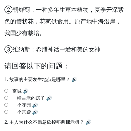
②朝鲜蓟，
一种多年生草本植物，
夏季开深紫
色的管状花，
花苞供食用。
原产地中海沿岸，
我国少有栽培。
③维纳斯：希腊神话中爱和美的女神。
请回答以下的问题：
1.
故事的主要发生地点是哪里？
🔊
京城
🔊
一幢古老的房子
🔊
一个花园
🔊
一个宫殿
🔊
2.
主人为什么不愿意砍掉那两棵老树？
🔊