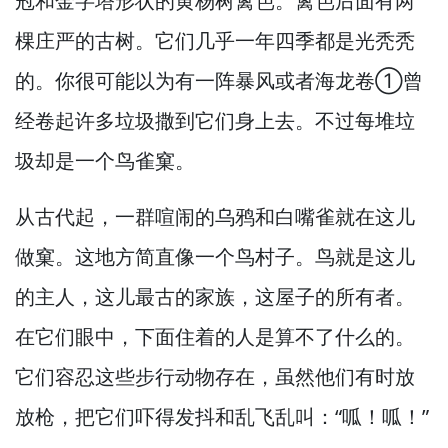
冠和金字塔形状的黄杨树篱笆。
篱笆后面有两
棵庄严的古树。
它们几乎一年四季都是光秃秃
的。
你很可能以为有一阵暴风或者海龙卷①曾
经卷起许多垃圾撒到它们身上去。
不过每堆垃
圾却是一个鸟雀窠。
从古代起，
一群喧闹的乌鸦和白嘴雀就在这儿
做窠。
这地方简直像一个鸟村子。
鸟就是这儿
的主人，
这儿最古的家族，
这屋子的所有者。
在它们眼中，
下面住着的人是算不了什么的。
它们容忍这些步行动物存在，
虽然他们有时放
放枪，
把它们吓得发抖和乱飞乱叫：“呱！
呱！”