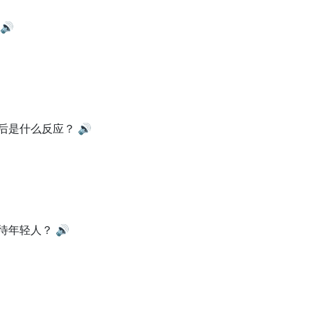
🔊
后是什么反应？
🔊
待年轻人？
🔊