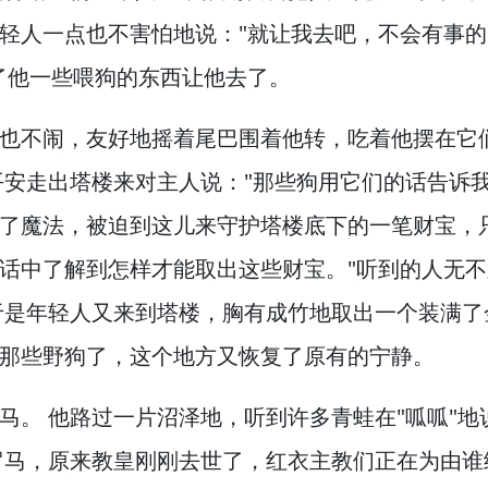
轻人一点也不害怕地说："就让我去吧，
不会有事的
了他一些喂狗的东西让他去了。
也不闹，
友好地摇着尾巴围着他转，
吃着他摆在它
平安走出塔楼来对主人说："那些狗用它们的话告诉
了魔法，
被迫到这儿来守护塔楼底下的一笔财宝，
话中了解到怎样才能取出这些财宝。
"听到的人无
是年轻人又来到塔楼，
胸有成竹地取出一个装满了
那些野狗了，
这个地方又恢复了原有的宁静。
马。
他路过一片沼泽地，
听到许多青蛙在"呱呱"地
罗马，
原来教皇刚刚去世了，
红衣主教们正在为由谁