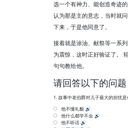
选一个有神力、能创造奇迹的
认为那是主的意志，
当时就问
下来，
于是他同意了。
接着就是涂油、献祭等一系列
为震惊，
这时正好验证了。
轮
句句教给他。
请回答以下的问题
1.
故事中老伯爵对儿子最大的担忧是
他不懂礼貌
🔊
他什么都学不会
🔊
他不听话
🔊