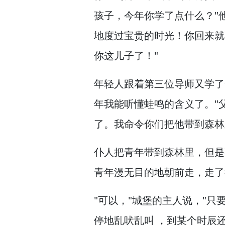
孩子，
今年你学了点什么？
"
地度过宝贵的时光！
你回来就
你这儿子了！
"
年轻人跟着第三位导师又学了
年我能听懂蛙鸣的含义了。
"
了。
我命令你们把他带到森林
仆人把青年带到森林里，
但是
青年漫无目的地朝前走，
走了
"可以，
"城堡的主人说，
"只
停地乱吠乱叫 ，
到某个时辰