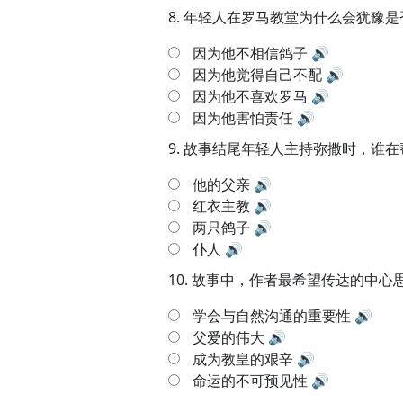
8.
年轻人在罗马教堂为什么会犹豫是
因为他不相信鸽子
🔊
因为他觉得自己不配
🔊
因为他不喜欢罗马
🔊
因为他害怕责任
🔊
9.
故事结尾年轻人主持弥撒时，谁在
他的父亲
🔊
红衣主教
🔊
两只鸽子
🔊
仆人
🔊
10.
故事中，作者最希望传达的中心
学会与自然沟通的重要性
🔊
父爱的伟大
🔊
成为教皇的艰辛
🔊
命运的不可预见性
🔊