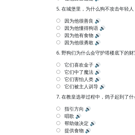
5.
在城堡里，为什么狗不攻击年轻人
因为他很善良
🔊
因为他懂得狗语
🔊
因为他有食物
🔊
因为他很勇敢
🔊
6.
野狗们为什么会守护塔楼底下的财
它们喜欢金子
🔊
它们中了魔法
🔊
它们害怕人类
🔊
它们被主人训导
🔊
7.
在教皇选举过程中，鸽子起到了什
指引方向
🔊
唱歌
🔊
帮助做决定
🔊
提供食物
🔊