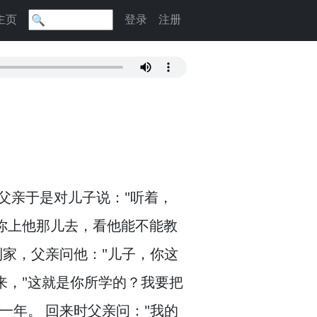
主页
登录
注册
父亲于是对儿子说："听着，
你上他那儿去，
看他能不能教
到家，
父亲问他："儿子，
你这
来，
"这就是你所学的？
我要把
一年。
回来时父亲问："我的