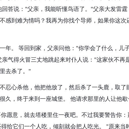
他回答说："父亲，
我能听懂鸟语了。
"父亲大发雷霆
不感到难为情吗？
我再为你找个导师，
如果你这次
一年。
等回到家，
父亲问他："你学会了什么，
儿
父亲气得火冒三丈地跳起来对仆人说："这家伙不再
里去杀了。
"
不忍心杀他，
他把他放了，
然后杀了一头鹿，
取了
很久，
终于来到一座城堡。
他请求那里的人让他歇
要你愿意，
就去塔楼里住一夜吧。
不过我要警告你：
还得给它们一个人吃，
倾刻就会把人吃光。
"原来当