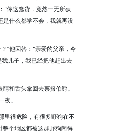
："你这蠢货，
竟然一无所获
还是什么都学不会，
我就再没
子？
"他回答："亲爱的父亲，
今
是我儿子，
我已经把他赶出去
眼睛和舌头拿回去禀报伯爵。
一夜。
那里很危险，
有很多野狗在不
时整个地区都被这群野狗闹得