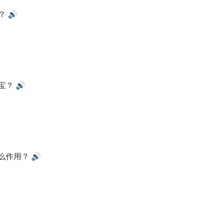
？
🔊
宝？
🔊
么作用？
🔊