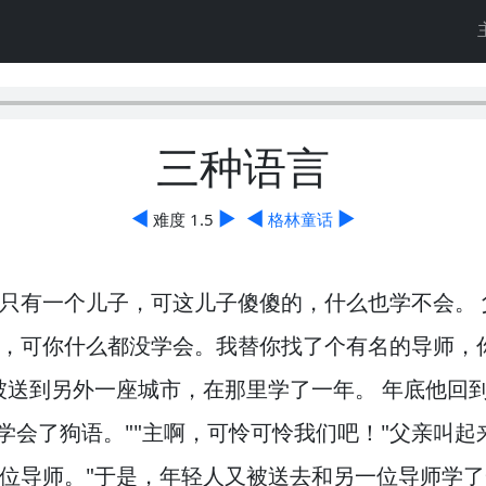
三种语言
◀
▶
◀
▶
难度 1.5
格林童话
只有一个儿子，
可这儿子傻傻的，
什么也学不会。
，
可你什么都没学会。
我替你找了个有名的导师，
被送到另外一座城市，
在那里学了一年。
年底他回
学会了狗语。
""主啊，
可怜可怜我们吧！
"父亲叫起
位导师。
"于是，
年轻人又被送去和另一位导师学了