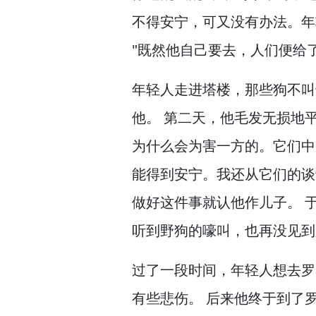
不得安宁，
可又没有办法。
年
"既然他自己要去，
人们便给
年轻人走进塔楼，
那些狗不叫
他。
第二天，
他毛发无损地
为什么会为害一方的。
它们中
能得到安宁。
我还从它们的谈
做好这件事就认他作儿子。
于
听到野狗的嚎叫，
也再没见到
过了一段时间，
年轻人想去罗
有些悲伤。
后来他终于到了