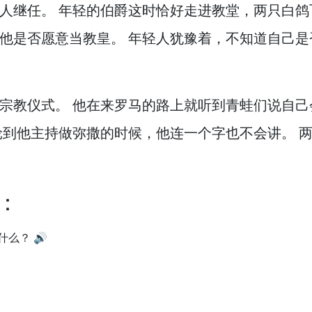
人继任。
年轻的伯爵这时恰好走进教堂，
两只白鸽
他是否愿意当教皇。
年轻人犹豫着，
不知道自己是
宗教仪式。
他在来罗马的路上就听到青蛙们说自己
到他主持做弥撒的时候，
他连一个字也不会讲。
两
：
什么？
🔊