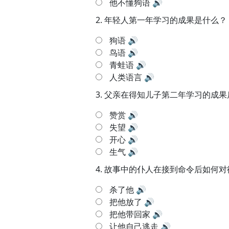
他不懂狗语
🔊
2.
年轻人第一年学习的成果是什么？
狗语
🔊
鸟语
🔊
青蛙语
🔊
人类语言
🔊
3.
父亲在得知儿子第二年学习的成果
赞赏
🔊
失望
🔊
开心
🔊
生气
🔊
4.
故事中的仆人在接到命令后如何对
杀了他
🔊
把他放了
🔊
把他带回家
🔊
让他自己逃走
🔊