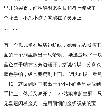
里开始哭丧，
红胸鸲衔来树枝和树叶编成了一
个花圈，
不久小孩子就躺在了灵床上。
```二```
有一个孤儿坐在城墙边纺线，
她看见从城墙下
面的一个洞里爬出一只蛤蟆。
她迅速地将一块
蓝色丝手帕在它旁边铺开，
据说蛤蟆十分喜欢
蓝色手帕，
经常要爬到上面。
所以蛤蟆一看见
手帕，
就回到洞中取出一个小小的金皇冠放到
手帕上，
然后又离开了。
小姑娘拿起皇冠，
只
见皇冠闪着金光，
是用细细的金线织成的宝