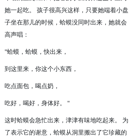
她一起吃。
孩子很高兴这样，
只要她端着小盘
子坐在那儿的时候，
蛤蟆没同时出来，
她就会
高声唱：
"蛤蟆，
蛤蟆，
快出来，
到这里来，
你这个小东西，
吃点面包，
喝点奶，
吃好，
喝好，
身体好。
"
这时蛤蟆会急忙出来，
津津有味地吃起来。
为
了表示它的谢意，
蛤蟆从洞里搬出了它珍藏的