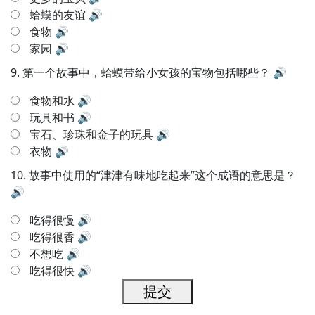
蛤蟆的友谊
🔊
食物
🔊
家园
🔊
9.
第一个故事中，蛤蟆带给小女孩的宝物包括哪些？
🔊
食物和水
🔊
玩具和书
🔊
宝石、珍珠和金子的玩具
🔊
衣物
🔊
10.
故事中使用的“津津有味地吃起来”这个成语的意思是？
🔊
吃得很慢
🔊
吃得很香
🔊
不想吃
🔊
吃得很快
🔊
提交