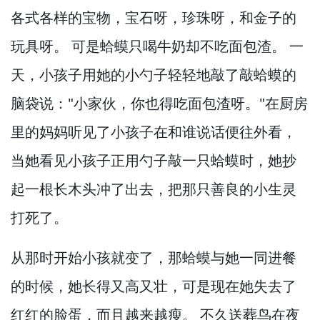
各式各样的宝物，
宝石呀，
珍珠呀，
和金子的
玩具呀。
可是蛤蟆只喝牛奶却不吃面包渣。
一
天，
小孩子用她的小勺子轻轻地敲了敲蛤蟆的
脑袋说："小家伙，
你也得吃面包渣呀。
"在厨房
里的妈妈听见了小孩子在和谁说话便往外看，
当她看见小孩子正用勺子敲一只蛤蟆时，
她抄
起一根长木头冲了出去，
把那只善良的小生灵
打死了。
从那时开始小孩就变了，
那蛤蟆与她一同进餐
的时候，
她长得又高又壮，
可是现在她失去了
红红的脸蛋，
而且越来越瘦。
不久送葬鸟在夜