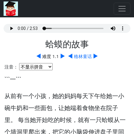
蛤蟆的故事
◀
▶
◀
▶
难度 1.1
格林童话
注音：
```一```
从前有一个小孩，
她的妈妈每天下午给她一小
碗牛奶和一些面包，
让她端着食物坐在院子
里。
每当她开始吃的时候，
就有一只蛤蟆从一
个墙洞里爬出来，
把它的小脑袋伸进盘子里同