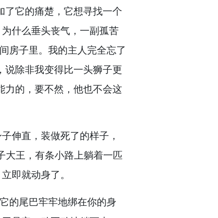
加了它的痛楚，
它想寻找一个
？
为什么垂头丧气，
一副孤苦
间房子里。
我的主人完全忘了
，
说除非我变得比一头狮子更
能力的，
要不然，
他也不会这
身子伸直，
装做死了的样子，
子大王，
有条小路上躺着一匹
，
立即就动身了。
它的尾巴牢牢地绑在你的身