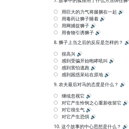
7.
故事中的狐狸用了什么方法绑住狮
用巨大的力气将腿捆在一起
🔊
用毒药让狮子睡着
🔊
用网捕捉狮子
🔊
用食物引诱狮子
🔊
8.
狮子上当之后的反应是怎样的？

很高兴
🔊
感到受骗开始咆哮吼叫
🔊
感到害怕逃跑
🔊
感到困惑呆站在原地
🔊
9.
农夫最后对马的态度是什么？
🔊
继续忽视它
🔊
对它产生怜悯之心重新收留它
🔊
对它很生气
🔊
对它产生恐惧
🔊
10.
这个故事的中心思想是什么？
🔊