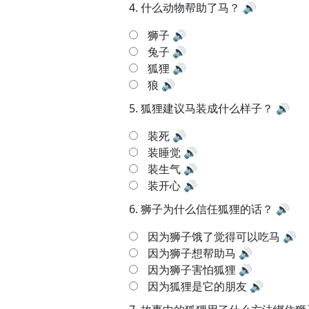
4.
什么动物帮助了马？
🔊
狮子
🔊
兔子
🔊
狐狸
🔊
狼
🔊
5.
狐狸建议马装成什么样子？
🔊
装死
🔊
装睡觉
🔊
装生气
🔊
装开心
🔊
6.
狮子为什么信任狐狸的话？
🔊
因为狮子饿了觉得可以吃马
🔊
因为狮子想帮助马
🔊
因为狮子害怕狐狸
🔊
因为狐狸是它的朋友
🔊