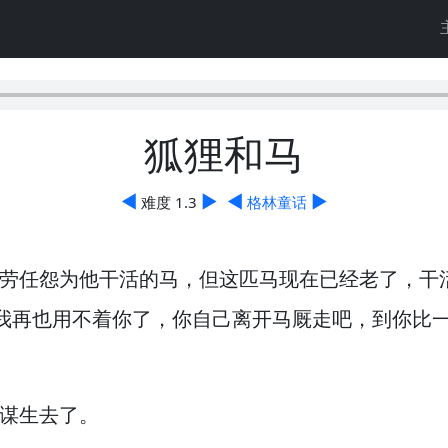
狐狸和马
◀
▶
◀
▶
难度 1.3
格林童话
劳任怨为他干活的马，
但这匹马现在已经老了，
干
我再也用不着你了，
你自己离开马厩走吧，
到你比
谋生去了。