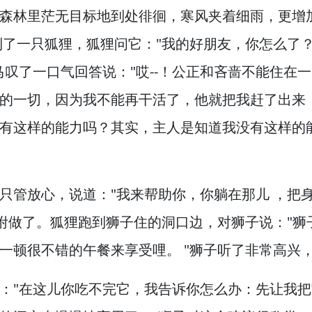
森林里茫无目标地到处徘徊，
寒风夹着细雨，
更增
到了一只狐狸，
狐狸问它："我的好朋友，
你怎么了
马叹了一口气回答说："哎--！
公正和吝啬不能住在一
的一切，
因为我不能再干活了，
他就把我赶了出来
有这样的能力吗？
其实，
主人是知道我没有这样的
只管放心，
说道："我来帮助你，
你躺在那儿 ，
把
咐做了。
狐狸跑到狮子住的洞口边，
对狮子说："狮
一顿很不错的午餐来享受哩。
"狮子听了非常高兴
："在这儿你吃不完它，
我告诉你怎么办：先让我把