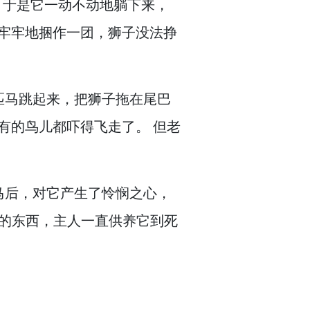
于是它一动不动地躺下来，
牢牢地捆作一团，
狮子没法挣
匹马跳起来，
把狮子拖在尾巴
有的鸟儿都吓得飞走了。
但老
。
马后，
对它产生了怜悯之心，
的东西，
主人一直供养它到死