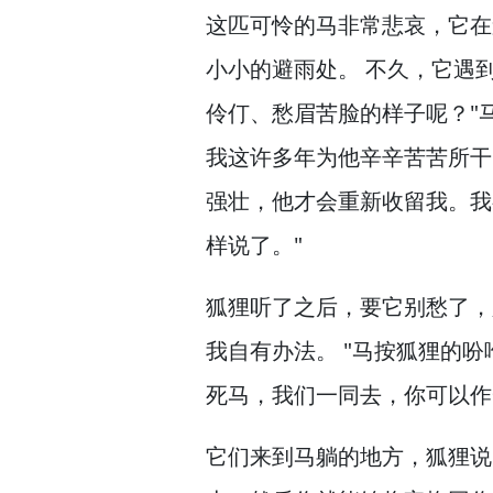
这匹可怜的马非常悲哀，
它在
小小的避雨处。
不久，
它遇
伶仃、愁眉苦脸的样子呢？
"
我这许多年为他辛辛苦苦所干
强壮，
他才会重新收留我。
我
样说了。
"
狐狸听了之后，
要它别愁了，
我自有办法。
"马按狐狸的吩
死马，
我们一同去，
你可以作
它们来到马躺的地方，
狐狸说