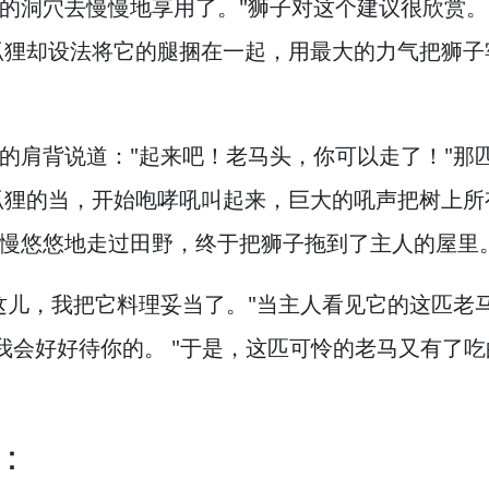
的洞穴去慢慢地享用了。
"狮子对这个建议很欣赏。
狸却设法将它的腿捆在一起，
用最大的力气把狮子
的肩背说道："起来吧！
老马头，
你可以走了！
"那
狐狸的当，
开始咆哮吼叫起来，
巨大的吼声把树上所
慢悠悠地走过田野，
终于把狮子拖到了主人的屋里
这儿，
我把它料理妥当了。
"当主人看见它的这匹老
我会好好待你的。
"于是，
这匹可怜的老马又有了吃
：