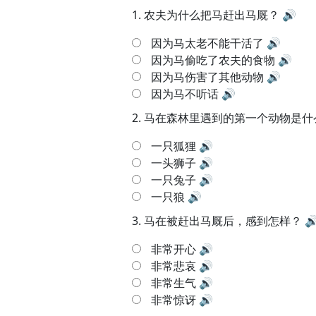
1.
农夫为什么把马赶出马厩？
🔊
因为马太老不能干活了
🔊
因为马偷吃了农夫的食物
🔊
因为马伤害了其他动物
🔊
因为马不听话
🔊
2.
马在森林里遇到的第一个动物是什
一只狐狸
🔊
一头狮子
🔊
一只兔子
🔊
一只狼
🔊
3.
马在被赶出马厩后，感到怎样？

非常开心
🔊
非常悲哀
🔊
非常生气
🔊
非常惊讶
🔊