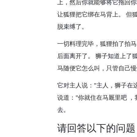
上，
然后你就能够将它拖回你
让狐狸把它绑在马背上。
但狐
脱束缚了。
一切料理完毕，
狐狸拍了拍马
后面离开了。
狮子知道上了
马随便它怎么叫，
只管自己慢
它对主人说："主人，
狮子在
说道："你就住在马厩里吧 ，
去。
请回答以下的问题