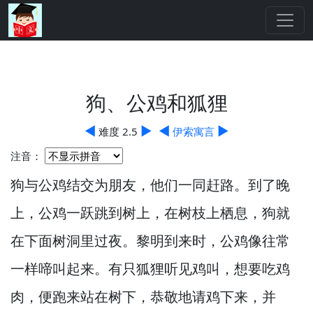
狗、公鸡和狐狸
◀
▶
◀
▶
难度 2.5
伊索寓言
注音：
狗与公鸡结交为朋友，
他们一同赶路。
到了晚
上，
公鸡一跃跳到树上，
在树枝上栖息，
狗就
在下面树洞里过夜。
黎明到来时，
公鸡像往常
一样啼叫起来。
有只狐狸听见鸡叫，
想要吃鸡
肉，
便跑来站在树下，
恭敬地请鸡下来，
并