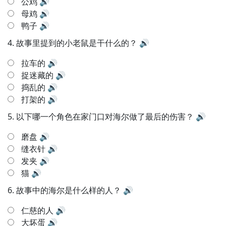
公鸡
🔊
母鸡
🔊
鸭子
🔊
4.
故事里提到的小老鼠是干什么的？
🔊
拉车的
🔊
捉迷藏的
🔊
捣乱的
🔊
打架的
🔊
5.
以下哪一个角色在家门口对海尔做了最后的伤害？
🔊
磨盘
🔊
缝衣针
🔊
发夹
🔊
猫
🔊
6.
故事中的海尔是什么样的人？
🔊
仁慈的人
🔊
大坏蛋
🔊