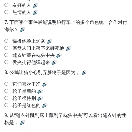
友好的人
🔊
热情的人
🔊
7.
下面哪个事件最能说明旅行车上的多个角色统一合作对付
海尔？
🔊
猫撒他脸上炉灰
🔊
磨盘从门上落下来砸死他
🔊
缝衣针藏在枕头中央
🔊
发夹扎得他弹起来
🔊
8.
公鸡让猫小心别弄脏轮子是因为，
🔊
它们喜欢干净
🔊
轮子是新的
🔊
轮子很特别
🔊
轮子是红色的
🔊
9.
从“缝衣针跳到床上藏到了枕头中央”可以看出缝衣针的性
格是，
🔊