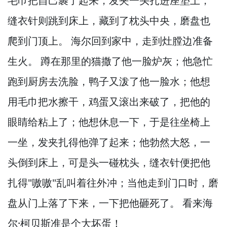
毛巾把自己裹了起来，
发夹一头扎进座垫上，
缝衣针则跳到床上，
藏到了枕头中央，
磨盘也
爬到门顶上。
海尔回到家中，
走到灶膛边准备
生火。
蹲在那里的猫撒了他一脸炉灰；他急忙
跑到厨房去洗脸，
鸭子又泼了他一脸水；他想
用毛巾把水擦干，
鸡蛋又滚出来破了，
把他的
眼睛给粘上了；他想休息一下，
于是往坐椅上
一坐，
发夹扎得他弹了起来；他勃然大怒，
一
头倒到床上，
可是头一碰枕头，
缝衣针便把他
扎得"嗷嗷"乱叫着往外冲；当他走到门口时，
磨
盘从门上落了下来，
一下把他砸死了。
看来海
尔·柯贝斯准是个大坏蛋！