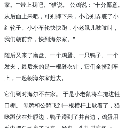
家。
""带上我吧。
"猫说。
公鸡说："十分愿意。
从后面上来吧，
可别摔下来，
小心别弄脏了小
红轮子。
小小车轮快快跑，
小老鼠儿吱吱叫，
我们朝前奔，
快到海尔家。
"
随后又来了磨盘、一个鸡蛋、一只鸭子、一个
发夹，
最后来的是一根缝衣针，
它们全挤到车
上，
一起朝海尔家赶去。
它们到时海尔不在家。
于是小老鼠将车拖进牲
口棚。
母鸡和公鸡飞到一根横杆上歇着了，
猫
咪蹲伏在灶膛边，
鸭子蹲到了井台边，
鸡蛋用