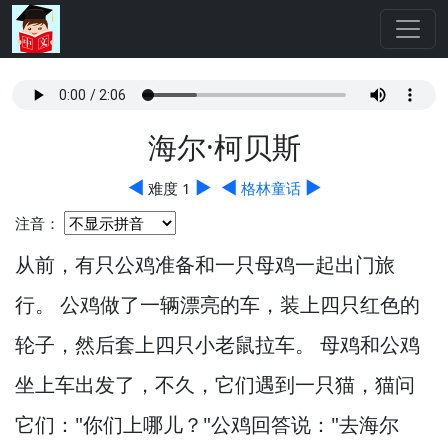
海尔·柯贝斯
◀
▶
◀
▶
难度 1
格林童话
注音：
从前，
有只公鸡准备和一只母鸡一起出门旅
行。
公鸡做了一辆漂亮的车，
装上四只红色的
轮子，
然后套上四只小老鼠拉车。
母鸡和公鸡
坐上车出发了，
不久，
它们遇到一只猫，
猫问
它们："你们上哪儿？
"公鸡回答说："去海尔