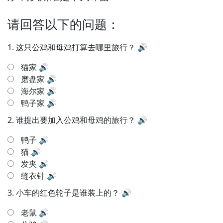
请回答以下的问题：
1.
这只公鸡和母鸡打算去哪里旅行？
🔊
猫家
🔊
磨盘家
🔊
海尔家
🔊
鸭子家
🔊
2.
谁提出要加入公鸡和母鸡的旅行？
🔊
鸭子
🔊
猫
🔊
发夹
🔊
缝衣针
🔊
3.
小车的红色轮子是谁装上的？
🔊
老鼠
🔊