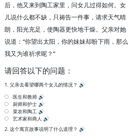
后，
他又来到陶工家里，
问女儿过得如何。
女
儿说什么都不缺，
只祷告一件事，
请求天气晴
朗，
阳光充足，
使陶器更快地干燥。
父亲对她
说道：“你望出太阳，
你的妹妹却盼下雨，
那么
我又为谁祈求呢？”
请回答以下的问题：
1.
父亲去看望哪两个女儿的情况？
🔊
医生和教师
🔊
厨师和护士
🔊
菜农和陶工
🔊
艺术家和商人
🔊
2.
这个寓言故事说明了什么道理？
🔊