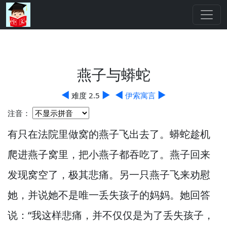
燕子与蟒蛇
◀
▶
◀
▶
难度 2.5
伊索寓言
注音：
有只在法院里做窝的燕子飞出去了。
蟒蛇趁机
爬进燕子窝里，
把小燕子都吞吃了。
燕子回来
发现窝空了，
极其悲痛。
另一只燕子飞来劝慰
她，
并说她不是唯一丢失孩子的妈妈。
她回答
说：“我这样悲痛，
并不仅仅是为了丢失孩子，