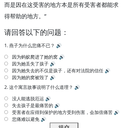
而是因在这受害的地方本是所有受害者都能求
得帮助的地方。”
请回答以下的问题：
1.
燕子为什么悲痛不已？
🔊
因为蚂蚁爬进了她的窝
🔊
因为她丢失了孩子
🔊
因为她失去的不仅是孩子，还有对法院的信任
🔊
因为她的窝被毁了
🔊
2.
这个寓言故事说明了什么道理？
🔊
没人能逃脱厄运
🔊
失去孩子是最痛苦的
🔊
受害者在应得到保护的地方受到伤害，会加倍痛苦
🔊
悲痛难以避免
🔊
提交