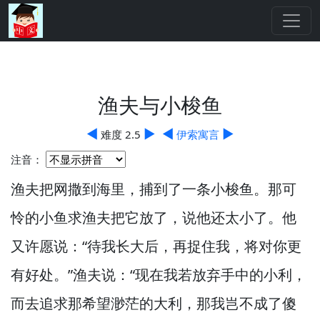
渔夫与小梭鱼
◀
▶
◀
▶
难度 2.5
伊索寓言
注音：
渔夫把网撒到海里，
捕到了一条小梭鱼。
那可
怜的小鱼求渔夫把它放了，
说他还太小了。
他
又许愿说：“待我长大后，
再捉住我，
将对你更
有好处。”
渔夫说：“现在我若放弃手中的小利，
而去追求那希望渺茫的大利，
那我岂不成了傻