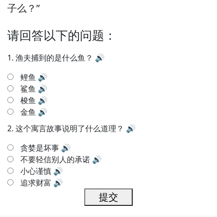
子么？”
请回答以下的问题：
1.
渔夫捕到的是什么鱼？
🔊
鲤鱼
🔊
鲨鱼
🔊
梭鱼
🔊
金鱼
🔊
2.
这个寓言故事说明了什么道理？
🔊
贪婪是坏事
🔊
不要轻信别人的承诺
🔊
小心谨慎
🔊
追求财富
🔊
提交