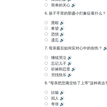
简单的关心
🔊
6.
孩子手里的那盏小灯象征着什么？
黑暗
🔊
希望
🔊
恐惧
🔊
遗忘
🔊
7.
母亲最后如何应对心中的创伤？

继续哭泣
🔊
忘记儿子
🔊
祈祷和忍受
🔊
另找快乐
🔊
8.
“母亲把悲痛交给了上帝”这种表达
比喻
🔊
拟人
🔊
夸张
🔊