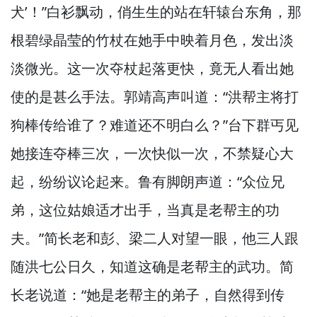
犬’！”
白衫飘动，
俏生生的站在轩辕台东角，
那
根碧绿晶莹的竹杖在她手中映着月色，
发出淡
淡微光。
这一次夺杖起落更快，
竟无人看出她
使的是甚么手法。
郭靖高声叫道：“洪帮主将打
狗棒传给谁了？
难道还不明白么？”
台下群丐见
她接连夺棒三次，
一次快似一次，
不禁疑心大
起，
纷纷议论起来。
鲁有脚朗声道：“众位兄
弟，
这位姑娘适才出手，
当真是老帮主的功
夫。”
简长老和彭、梁二人对望一眼，
他三人跟
随洪七公日久，
知道这确是老帮主的武功。
简
长老说道：“她是老帮主的弟子，
自然得到传