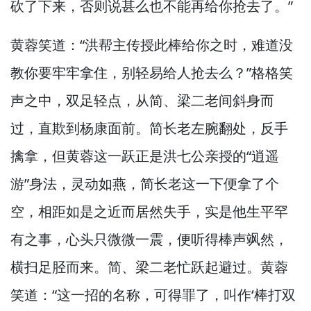
砍了下来，
否则说甚么也不能再给你抢去了。”
黄蓉笑道：“洪帮主传授此棒给你之时，
难道没
教你要牢牢拿住，
别轻易给人抢去么？”
格格笑
声之中，
双足轻点，
从简、梁二老间斜身而
过，
直欺到杨康面前。
简长老左腕翻处，
反手
擒拿，
但黄蓉这一跃正是洪七公亲授的“逍遥
游”身法，
灵动如燕，
简长老这一下便拿了个
空，
相距如是之近而居然失手，
实是他生平罕
有之事，
心头只微微一震，
便听得棒声飒然，
横扫足胫而来。
简、梁二老忙跃起避过。
黄蓉
笑道：“这一招的名称，
可得罪了，
叫作‘棒打双