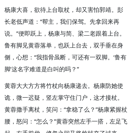
杨康大喜，
欲待上台取杖，
却又害怕郭靖。
彭
长老低声道：“帮主，
我们保驾。
先拿回来再
说。”
便即跃上，
杨康与简、梁二老跟着上台。
鲁有脚见黄蓉落单，
也跃上台去，
双手垂在身
侧，
心想：“我指骨虽断，
可还有一双脚。
‘鲁有
脚’这名字难道是白叫的吗？”
黄蓉大大方方将竹杖向杨康递去。
杨康防她使
诡，
微一迟疑，
竖左掌守住门户，
这才接杖。
黄蓉撒手离杖，
笑问：“拿稳了么？”
杨康紧握杖
腰，
怒问：“怎么？”
黄蓉突然左手一搭，
左足飞