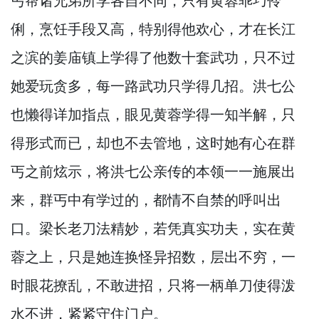
丐帮诸兄弟所学各自不同，
只有黄蓉乖巧伶
俐，
烹饪手段又高，
特别得他欢心，
才在长江
之滨的姜庙镇上学得了他数十套武功，
只不过
她爱玩贪多，
每一路武功只学得几招。
洪七公
也懒得详加指点，
眼见黄蓉学得一知半解，
只
得形式而已，
却也不去管地，
这时她有心在群
丐之前炫示，
将洪七公亲传的本领一一施展出
来，
群丐中有学过的，
都情不自禁的呼叫出
口。
梁长老刀法精妙，
若凭真实功夫，
实在黄
蓉之上，
只是她连换怪异招数，
层出不穷，
一
时眼花撩乱，
不敢进招，
只将一柄单刀使得泼
水不进，
紧紧守住门户。