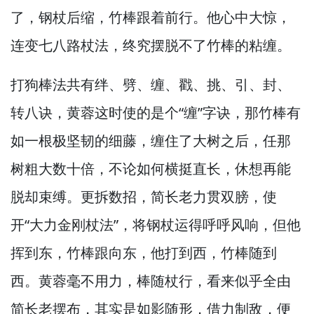
了，
钢杖后缩，
竹棒跟着前行。
他心中大惊，
连变七八路杖法，
终究摆脱不了竹棒的粘缠。
打狗棒法共有绊、劈、缠、戳、挑、引、封、
转八诀，
黄蓉这时使的是个“缠”字诀，
那竹棒有
如一根极坚韧的细藤，
缠住了大树之后，
任那
树粗大数十倍，
不论如何横挺直长，
休想再能
脱却束缚。
更拆数招，
简长老力贯双膀，
使
开“大力金刚杖法”，
将钢杖运得呼呼风响，
但他
挥到东，
竹棒跟向东，
他打到西，
竹棒随到
西。
黄蓉毫不用力，
棒随杖行，
看来似乎全由
简长老摆布，
其实是如影随形，
借力制敌，
便