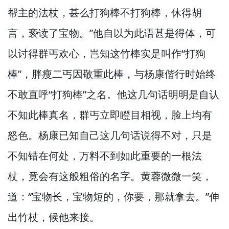
帮主的法杖，
甚么打狗棒不打狗棒，
休得胡
言，
亵读了宝物。”
他自以为此语甚是得体，
可
以讨得群丐欢心，
岂知这竹棒实是叫作“打狗
棒”，
胖瘦二丐因敬重此棒，
与杨康偕行时始终
不敢直呼“打狗棒”之名。
他这几句话明明是自认
不知此棒真名，
群丐立即瞪目相视，
脸上均有
怒色。
杨康已知自己这几句话说得不对，
只是
不知错在何处，
万料不到如此重要的一根法
杖，
竟会有这般粗俗的名字。
黄蓉微微一笑，
道：“宝物长，
宝物短的，
你要，
那就拿去。”
伸
出竹杖，
候他来接。