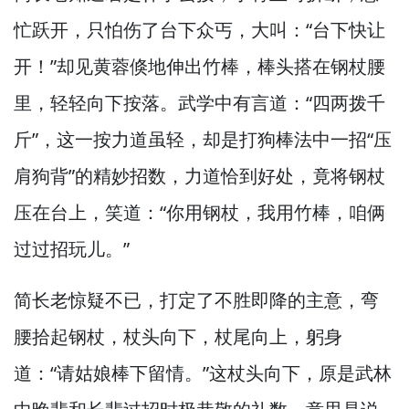
忙跃开，
只怕伤了台下众丐，
大叫：“台下快让
开！”
却见黄蓉倏地伸出竹棒，
棒头搭在钢杖腰
里，
轻轻向下按落。
武学中有言道：“四两拨千
斤”，
这一按力道虽轻，
却是打狗棒法中一招“压
肩狗背”的精妙招数，
力道恰到好处，
竟将钢杖
压在台上，
笑道：“你用钢杖，
我用竹棒，
咱俩
过过招玩儿。”
简长老惊疑不已，
打定了不胜即降的主意，
弯
腰拾起钢杖，
杖头向下，
杖尾向上，
躬身
道：“请姑娘棒下留情。”
这杖头向下，
原是武林