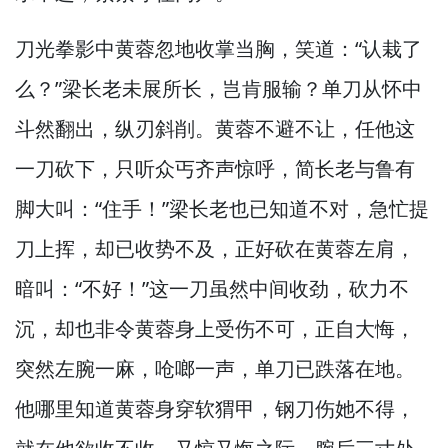
刀光拳影中黄蓉忽地收掌当胸，
笑道：“认栽了
么？”
梁长老未展所长，
岂肯服输？
单刀从怀中
斗然翻出，
纵刃斜削。
黄蓉不避不让，
任他这
一刀砍下，
只听众丐齐声惊呼，
简长老与鲁有
脚大叫：“住手！”
梁长老也已知道不对，
急忙提
刀上挥，
却已收势不及，
正好砍在黄蓉左肩，
暗叫：“不好！”
这一刀虽然中间收劲，
砍力不
沉，
却也非令黄蓉身上受伤不可，
正自大悔，
突然左腕一麻，
呛啷一声，
单刀已跌落在地。
他哪里知道黄蓉身穿软猬甲，
钢刀伤她不得，