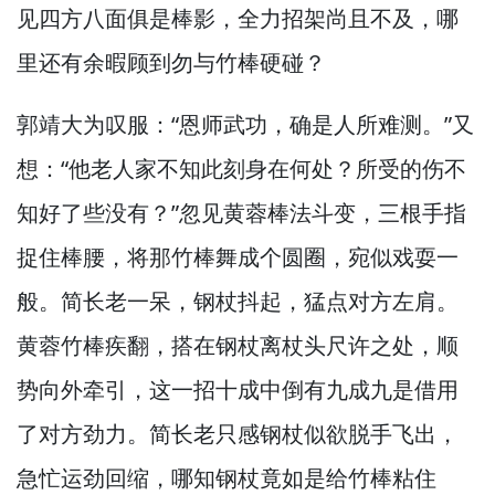
见四方八面俱是棒影，
全力招架尚且不及，
哪
里还有余暇顾到勿与竹棒硬碰？
郭靖大为叹服：“恩师武功，
确是人所难测。”
又
想：“他老人家不知此刻身在何处？
所受的伤不
知好了些没有？”
忽见黄蓉棒法斗变，
三根手指
捉住棒腰，
将那竹棒舞成个圆圈，
宛似戏耍一
般。
简长老一呆，
钢杖抖起，
猛点对方左肩。
黄蓉竹棒疾翻，
搭在钢杖离杖头尺许之处，
顺
势向外牵引，
这一招十成中倒有九成九是借用
了对方劲力。
简长老只感钢杖似欲脱手飞出，
急忙运劲回缩，
哪知钢杖竟如是给竹棒粘住