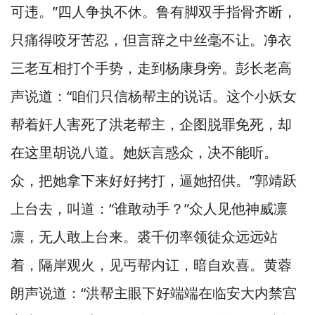
可违。”
四人争执不休。
鲁有脚双手指骨齐断，
只痛得咬牙苦忍，
但言辞之中丝毫不让。
净衣
三老互相打个手势，
走到杨康身旁。
彭长老高
声说道：“咱们只信杨帮主的说话。
这个小妖女
帮着奸人害死了洪老帮主，
企图脱罪免死，
却
在这里胡说八道。
她妖言惑众，
决不能听。
众，
把她拿下来好好拷打，
逼她招供。”
郭靖跃
上台去，
叫道：“谁敢动手？”
众人见他神威凛
凛，
无人敢上台来。
裘千仞率领徒众远远站
着，
隔岸观火，
见丐帮内讧，
暗自欢喜。
黄蓉
朗声说道：“洪帮主眼下好端端在临安大内禁宫