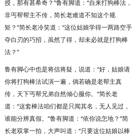
授，
那有甚希奇？”
鲁有脚道：“自来打狗棒法，
非丐帮帮主不传，
简长老难道不知这个规
矩？”
简长老冷笑道：“这位姑娘学得一两路空手
夺白刃的巧招，
虽然了得，
却未必就是打狗棒
法？”
鲁有脚心中也是将信将疑，
说道：“好，
姑娘请
你将打狗棒法试演一遍，
倘若确是老帮主真
传，
天下丐帮兄弟自然倾心服你。”
简长老
道：“这套棒法咱们都是只闻其名，
无人见过，
谁能分辨真假。”
鲁有脚道：“依你说怎地？”
简
长老双掌一拍，
大声叫道：“只要这位姑娘以棒