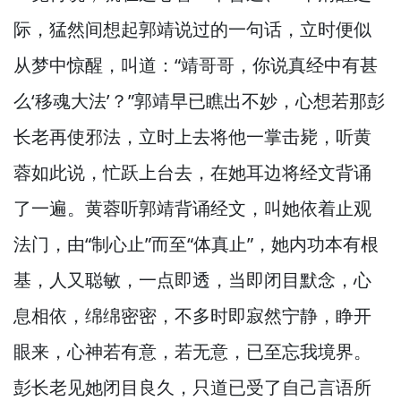
际，
猛然间想起郭靖说过的一句话，
立时便似
从梦中惊醒，
叫道：“靖哥哥，
你说真经中有甚
么‘移魂大法’？”
郭靖早已瞧出不妙，
心想若那彭
长老再使邪法，
立时上去将他一掌击毙，
听黄
蓉如此说，
忙跃上台去，
在她耳边将经文背诵
了一遍。
黄蓉听郭靖背诵经文，
叫她依着止观
法门，
由“制心止”而至“体真止”，
她内功本有根
基，
人又聪敏，
一点即透，
当即闭目默念，
心
息相依，
绵绵密密，
不多时即寂然宁静，
睁开
眼来，
心神若有意，
若无意，
已至忘我境界。
彭长老见她闭目良久，
只道已受了自己言语所