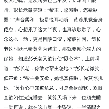
动人心魄。
这次转头也已不及，
立即闭上眼
睛。
彭长老微笑道：“帮主，
您累啦，
您歇歇
罢！”
声音柔和，
极是悦耳动听。
黄蓉果觉全身
倦怠，
心想累了这大半夜，
也真该歇歇了，
心
念这么一动，
更是目酸口涩，
精疲神困。
简长
老这时既已奉黄蓉为帮主，
那就要倾心竭力的
保她，
知道彭长老又欲行使“慑心术”，
上前喝
道：“彭长老，
你敢对帮主怎地？”
彭长老微笑，
低声道：“帮主要安歇，
她也真倦啦，
你莫惊扰
她。”
黄蓉心中知道危急，
可是全身酸软，
双眼
直欲闭住沉沉睡去，
就算天塌下来，
也须先睡
一觉再说，
就在这心智一半昏迷、一半清醒之