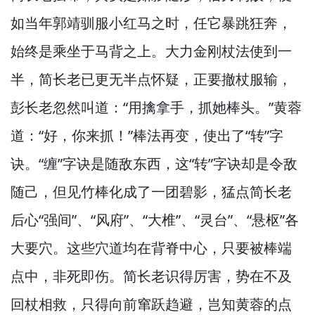
如当年郭靖驯服小红马之时，
任它暴跳狂奔，
始终是乘坐于马背之上。
大力金刚杖法使到一
半，
简长老已更无半点怀疑，
正要撤杖服输，
彭长老忽然叫道：“用擒拿手，
抓她棒头。”
黄蓉
道：“好，
你来抓！”
棒法再变，
使出了“转”字
诀。
“缠”字诀是随敌东西，
这“转”字诀却是令敌
随己，
但见竹棒化成了一团碧影，
猛点简长老
后心“强间”、“风府”、“大椎”、“灵台”、“悬枢”各
大要穴。
这些穴道均在背脊中心，
只要被棒端
点中，
非死即伤。
简长老识得厉害，
势在不及
回杖相救，
只得向前窜跃趋避，
岂知黄蓉的点