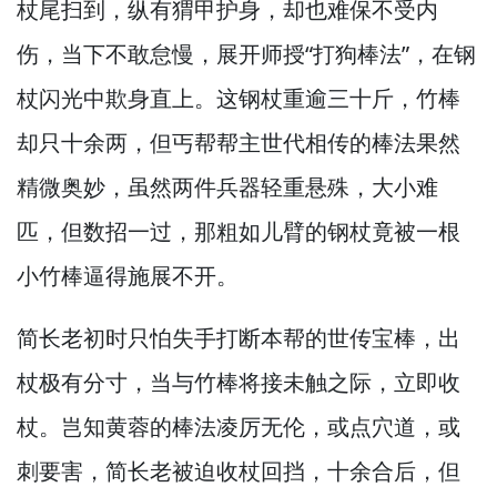
杖尾扫到，
纵有猬甲护身，
却也难保不受内
伤，
当下不敢怠慢，
展开师授“打狗棒法”，
在钢
杖闪光中欺身直上。
这钢杖重逾三十斤，
竹棒
却只十余两，
但丐帮帮主世代相传的棒法果然
精微奥妙，
虽然两件兵器轻重悬殊，
大小难
匹，
但数招一过，
那粗如儿臂的钢杖竟被一根
小竹棒逼得施展不开。
简长老初时只怕失手打断本帮的世传宝棒，
出
杖极有分寸，
当与竹棒将接未触之际，
立即收
杖。
岂知黄蓉的棒法凌厉无伦，
或点穴道，
或
刺要害，
简长老被迫收杖回挡，
十余合后，
但