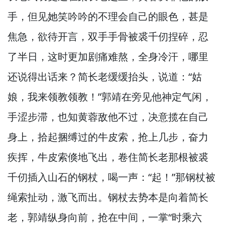
手，
但见她笑吟吟的不理会自己的眼色，
甚是
焦急，
欲待开言，
双手手骨被裘千仞捏碎，
忍
了半日，
这时更加剧痛难熬，
全身冷汗，
哪里
还说得出话来？
简长老缓缓抬头，
说道：“姑
娘，
我来领教领教！”
郭靖在旁见他神定气闲，
手涩步滞，
也知黄蓉敌他不过，
决意揽在自己
身上，
拾起捆缚过的牛皮索，
抢上几步，
奋力
疾挥，
牛皮索倏地飞出，
卷住简长老那根被裘
千仞插入山石的钢杖，
喝一声：“起！”
那钢杖被
绳索扯动，
激飞而出。
钢杖去势本是向着简长
老，
郭靖纵身向前，
抢在中间，
一掌“时乘六