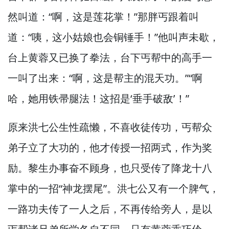
然叫道：“啊，
这是莲花掌！”
那胖丐跟着叫
道：“咦，
这小姑娘也会铜锤手！”
他叫声未歇，
台上黄蓉又已换了拳法，
台下丐帮中的高手一
一叫了出来：“啊，
这是帮主的混天功。”
“啊
哈，
她用铁帚腿法！
这招是‘垂手破敌’！”
原来洪七公生性疏懒，
不喜收徒传功，
丐帮众
弟子立了大功的，
他才传授一招两式，
作为奖
励。
黎生办事奋不顾身，
也只受传了降龙十八
掌中的一招“神龙摆尾”。
洪七公又有一个脾气，
一路功夫传了一人之后，
不再传给旁人，
是以