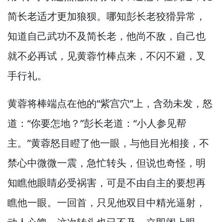
简长老适才更加狼狈。
哪知彭长老狡猾异常，
知道自己武功不及简长老，
他尚不敌，
自己也
就不必再试，
见黄蓉竹棒点来，
不闪不避，
叉
手行礼。
黄蓉将棒端点在他的“紫宫穴”上，
含劲未发，
怒
道：“你要怎地？”
彭长老道：“小人参见帮
主。”
黄蓉怒目瞪了他一眼，
与他目光相接，
不
禁心中微微一震，
急忙转头，
但说也奇怪，
明
知瞧他眼睛必受祸害，
可是不由自主的要想再
瞧他一眼。
一回首，
只见他双目中精光逼射，