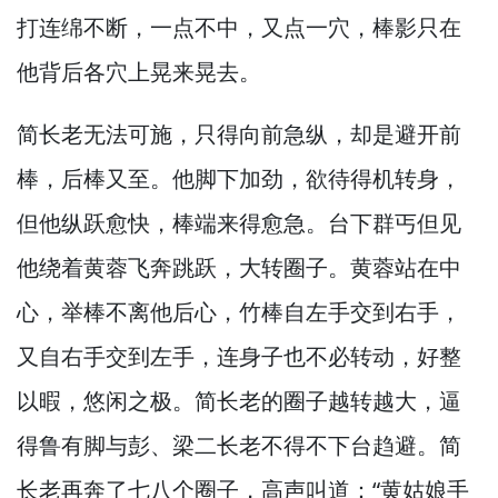
打连绵不断，
一点不中，
又点一穴，
棒影只在
他背后各穴上晃来晃去。
简长老无法可施，
只得向前急纵，
却是避开前
棒，
后棒又至。
他脚下加劲，
欲待得机转身，
但他纵跃愈快，
棒端来得愈急。
台下群丐但见
他绕着黄蓉飞奔跳跃，
大转圈子。
黄蓉站在中
心，
举棒不离他后心，
竹棒自左手交到右手，
又自右手交到左手，
连身子也不必转动，
好整
以暇，
悠闲之极。
简长老的圈子越转越大，
逼
得鲁有脚与彭、梁二长老不得不下台趋避。
简
长老再奔了七八个圈子，
高声叫道：“黄姑娘手