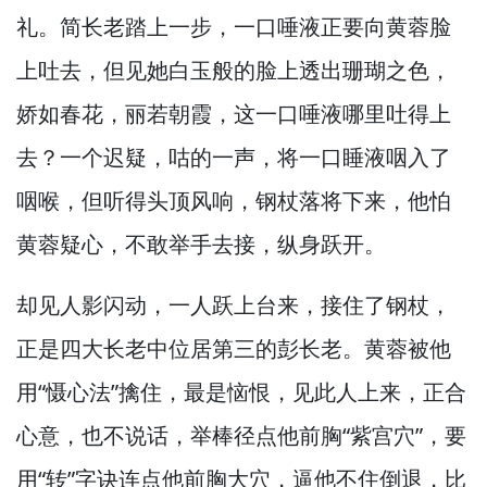
礼。
简长老踏上一步，
一口唾液正要向黄蓉脸
上吐去，
但见她白玉般的脸上透出珊瑚之色，
娇如春花，
丽若朝霞，
这一口唾液哪里吐得上
去？
一个迟疑，
咕的一声，
将一口睡液咽入了
咽喉，
但听得头顶风响，
钢杖落将下来，
他怕
黄蓉疑心，
不敢举手去接，
纵身跃开。
却见人影闪动，
一人跃上台来，
接住了钢杖，
正是四大长老中位居第三的彭长老。
黄蓉被他
用“慑心法”擒住，
最是恼恨，
见此人上来，
正合
心意，
也不说话，
举棒径点他前胸“紫宫穴”，
要
用“转”字诀连点他前胸大穴，
逼他不住倒退，
比