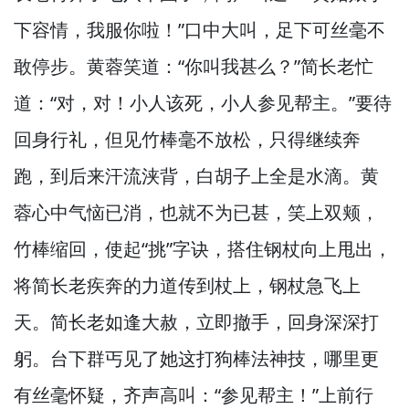
下容情，
我服你啦！”
口中大叫，
足下可丝毫不
敢停步。
黄蓉笑道：“你叫我甚么？”
简长老忙
道：“对，
对！
小人该死，
小人参见帮主。”
要待
回身行礼，
但见竹棒毫不放松，
只得继续奔
跑，
到后来汗流浃背，
白胡子上全是水滴。
黄
蓉心中气恼已消，
也就不为已甚，
笑上双颊，
竹棒缩回，
使起“挑”字诀，
搭住钢杖向上甩出，
将简长老疾奔的力道传到杖上，
钢杖急飞上
天。
简长老如逢大赦，
立即撤手，
回身深深打
躬。
台下群丐见了她这打狗棒法神技，
哪里更
有丝毫怀疑，
齐声高叫：“参见帮主！”
上前行