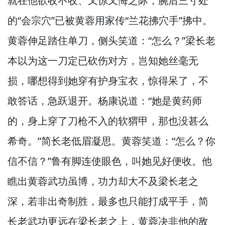
就在他欲收不收、又惊又悔之际，
腕后三寸处
的“会宗穴”已被黄蓉用家传“兰花拂穴手”拂中。
黄蓉伸足踏住单刀，
侧头笑道：“怎么？”
梁长老
本以为这一刀定已砍伤对方，
岂知她丝毫无
损，
哪想得到她穿有护身宝衣，
惊得呆了，
不
敢答话，
急跃退开。
杨康说道：“她是黄药师
的，
身上穿了刀枪不入的软猬甲，
那也没甚么
希奇。”
简长老低眉凝思。
黄蓉笑道：“怎么？
你
信不信？”
鲁有脚连使眼色，
叫她见好便收。
他
瞧出黄蓉武功虽博，
功力却大不及梁长老之
深，
若非出奇制胜，
最多也只能打成平手，
简
长老武功更远在梁长老之上，
黄蓉决非他的敌