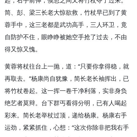
起，
右手前伸，
倏忽之间又将竹杖夺了过来。
简、彭、梁三长老大惊欲救，
竹杖早已到了黄
蓉手中，
这三老都是武功高手，
三人环卫，
竟
自防护不住，
眼睁睁被她空手抢了过去，
不由
得又惊又愧。
黄蓉将杖往台上一抛，
道：“只要你拿得稳，
就
再取去。”
杨康尚自犹豫，
简长老长袖挥出，
已
将竹杖卷起。
这一挥一卷干净利落，
实非身负
绝艺者莫辩。
台下群丐看得分明，
已有人喝起
彩来。
简长老举杖过顶，
递给杨康。
杨康右手
运劲，
紧紧抓住，
心想：“这次你除非把我右手