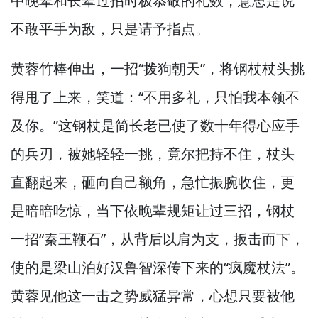
中晚辈和长辈过招时极恭敬的礼数，
意思是说
不敢平手为敌，
只是请予指点。
黄蓉竹棒伸出，
一招“拨狗朝天”，
将钢杖杖头挑
得甩了上来，
笑道：“不用多礼，
只怕我本领不
及你。”
这钢杖是简长老已使了数十年得心应手
的兵刃，
被她轻轻一挑，
竟尔把持不住，
杖头
直翻起来，
砸向自己额角，
急忙振腕收住，
更
是暗暗吃惊，
当下依晚辈规矩让过三招，
钢杖
一招“秦王鞭石”，
从背后以肩为支，
扳击而下，
使的是梁山泊好汉鲁智深传下来的“疯魔杖法”。
黄蓉见他这一击之势威猛异常，
心想只要被他