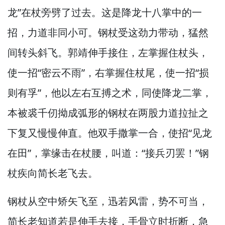
龙”在杖旁劈了过去。
这是降龙十八掌中的一
招，
力道非同小可。
钢杖受这劲力带动，
猛然
间转头斜飞。
郭靖伸手接住，
左掌握住杖头，
使一招“密云不雨”，
右掌握住杖尾，
使一招“损
则有孚”，
他以左右互搏之术，
同使降龙二掌，
本被裘千仞拗成弧形的钢杖在两股力道拉扯之
下复又慢慢伸直。
他双手撒掌一合，
使招“见龙
在田”，
掌缘击在杖腰，
叫道：“接兵刃罢！”
钢
杖疾向简长老飞去。
钢杖从空中矫矢飞至，
迅若风雷，
势不可当，
简长老知道若是伸手去接，
手骨立时折断，
急