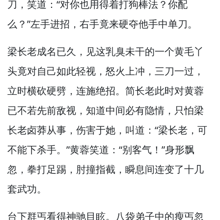
刀，
笑道：“对你也用得着打狗棒法？
你配
么？”
左手进招，
右手竟来硬夺他手中单刀。
梁长老成名已久，
见这乳臭未干的一个黄毛丫
头竟对自己如此轻视，
怒火上冲，
三刀一过，
立时横砍硬劈，
连施绝招。
简长老此时对黄蓉
已不若先前敌视，
知道中间必有隐情，
只怕梁
长老卤莽从事，
伤害于她，
叫道：“梁长老，
可
不能下杀手。”
黄蓉笑道：“别客气！”
身形飘
忽，
拳打足踢，
肘撞指截，
瞬息间连变了十几
套武功。
台下群丐看得神驰目眩。
八袋弟子中的瘦丐忽