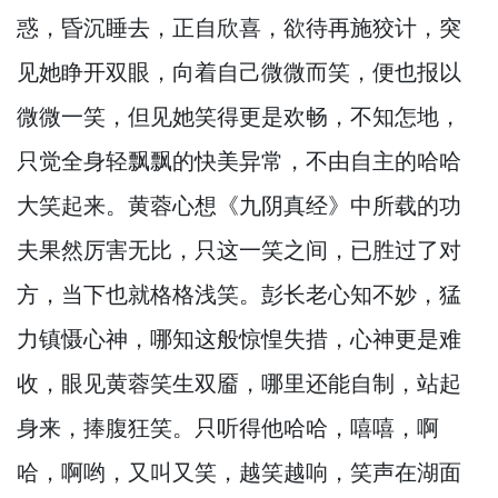
惑，
昏沉睡去，
正自欣喜，
欲待再施狡计，
突
见她睁开双眼，
向着自己微微而笑，
便也报以
微微一笑，
但见她笑得更是欢畅，
不知怎地，
只觉全身轻飘飘的快美异常，
不由自主的哈哈
大笑起来。
黄蓉心想《九阴真经》中所载的功
夫果然厉害无比，
只这一笑之间，
已胜过了对
方，
当下也就格格浅笑。
彭长老心知不妙，
猛
力镇慑心神，
哪知这般惊惶失措，
心神更是难
收，
眼见黄蓉笑生双靥，
哪里还能自制，
站起
身来，
捧腹狂笑。
只听得他哈哈，
嘻嘻，
啊
哈，
啊哟，
又叫又笑，
越笑越响，
笑声在湖面