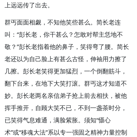
上远远传了出去。
群丐面面相觑，
不知他笑些甚么。
简长老连
叫：“彭长老，
你干甚么？
怎敢对帮主恁地不
敬？”
彭长老指着他的鼻子，
笑得弯了腰。
简长
老还以为自己脸上有甚么古怪，
伸袖用力擦了
几擦。
彭长老笑得更加猛烈，
一个倒翻筋斗，
翻下台来，
在地下大笑打滚。
群丐这才知道不
妙。
彭长老两名亲信弟子抢上前去相扶，
被他
挥手推开，
自顾大笑不已，
不到一盏茶时分，
已笑得气息难通，
满脸紫胀。
须知“慑心
术”或“移魂大法”系以专一强固之精神力量控制