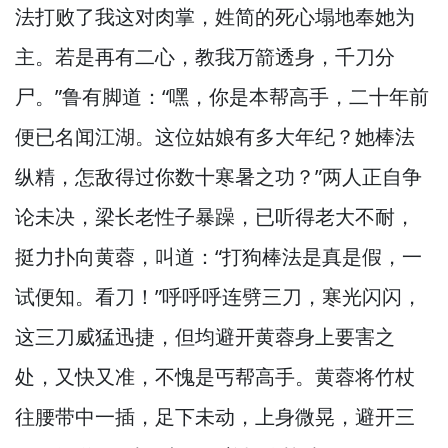
法打败了我这对肉掌，
姓简的死心塌地奉她为
主。
若是再有二心，
教我万箭透身，
千刀分
尸。”
鲁有脚道：“嘿，
你是本帮高手，
二十年前
便已名闻江湖。
这位姑娘有多大年纪？
她棒法
纵精，
怎敌得过你数十寒暑之功？”
两人正自争
论未决，
梁长老性子暴躁，
已听得老大不耐，
挺力扑向黄蓉，
叫道：“打狗棒法是真是假，
一
试便知。
看刀！”
呼呼呼连劈三刀，
寒光闪闪，
这三刀威猛迅捷，
但均避开黄蓉身上要害之
处，
又快又准，
不愧是丐帮高手。
黄蓉将竹杖
往腰带中一插，
足下未动，
上身微晃，
避开三