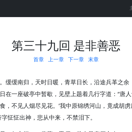
第三十九回 是非善恶
首章
上一章
下一章
末章
。
缓缓南归，
天时日暖，
青草日长，
沿途兵革之余
日在一座破亭中暂歇，
见壁上题着几行字道：“唐人
食，
不见人烟尽见花。
’我中原锦绣河山，
竟成胡虏
行字怔怔出神，
悲从中来，
不禁泪下。