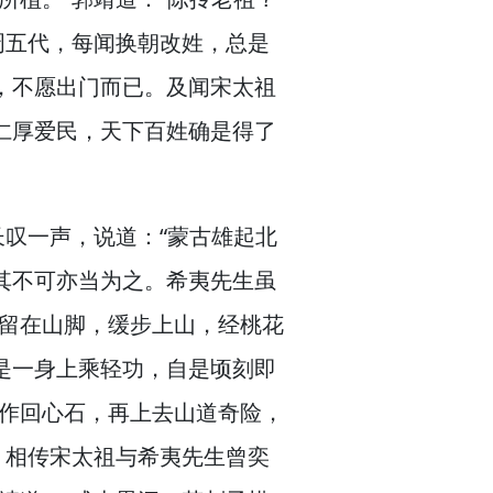
周五代，
每闻换朝改姓，
总是
，
不愿出门而已。
及闻宋太祖
仁厚爱民，
天下百姓确是得了
长叹一声，
说道：“蒙古雄起北
其不可亦当为之。
希夷先生虽
留在山脚，
缓步上山，
经桃花
是一身上乘轻功，
自是顷刻即
叫作回心石，
再上去山道奇险，
。
相传宋太祖与希夷先生曾奕