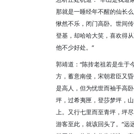
那就是一睡经年不醒的仙长么
愀然不乐，
闭门高卧。
世间传
登基，
却哈哈大笑，
喜欢得从
他不少好处。”
郭靖道：“陈抟老祖若是生于
方，
蓄意南侵，
宋朝君臣又昏
是高人，
但为忧世而袖手高卧
坪，
过希夷匣，
登莎梦坪，
山
上。
又行七里而至青坪，
坪尽
游客至此，
就该回头了。”
远