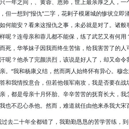
只一年之间，
、黄蓉、恩师，
世上最亲厚之人，
一
，
但一想到“报仇”二字，
花剌子模屠城的惨状立即
如何能安？
看来这报仇之事，
未必就是对了。
诸般
样呢？
连母亲和蓉儿都不能保，
练了武艺又有何用
而死，
华筝妹子因我而终生苦恼，
给我害苦了的人
汗呢？
他杀了完颜洪烈，
该说是好人了，
却又命令
亲。
“我和杨康义结，
然而两人始终怀有异心。
穆念
答和我情投意合，
但若他领军南攻，
我是否要在战
亲，
都是母亲十月怀胎、辛辛苦苦的抚育长大，
我
我也不忍心杀他。
然而，
难道就任由他来杀我大宋
我过去二十年全都错了，
我勤勤恳恳的苦学苦练，
到