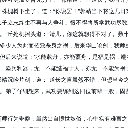
一株槐树下坐了，
道：“你说罢！”
郭靖当下将这几日
弟子立志终生不再与人争斗。
恨不得将所学武功尽数
。”
丘处机摇头道：“靖儿，
你这就想得不对了。
数
多少人为此而招致杀身之祸，
后来华山论剑，
我师
但后来说道：‘水能载舟，
亦能覆舟，
是福是祸，
端
、坚兵利器，
无一不能造福于人，
亦无一不能为祸
郭靖沉吟片刻，
道：“道长之言虽然不错，
但想当今
。
弟子仔细想来，
武功要练到这四位前辈一般，
固
药师行为乖僻，
虽然出自愤世嫉俗，
心中实有难言之