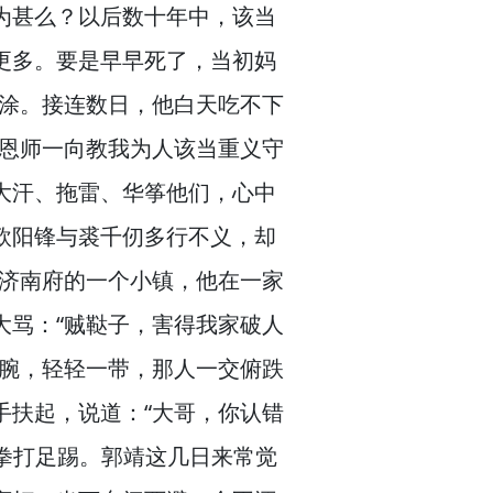
为甚么？
以后数十年中，
该当
更多。
要是早早死了，
当初妈
涂。
接连数日，
他白天吃不下
位恩师一向教我为人该当重义守
大汗、拖雷、华筝他们，
心中
欧阳锋与裘千仞多行不义，
却
济南府的一个小镇，
他在一家
大骂：“贼鞑子，
害得我家破人
腕，
轻轻一带，
那人一交俯跌
手扶起，
说道：“大哥，
你认错
拳打足踢。
郭靖这几日来常觉