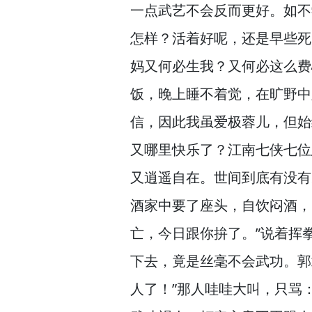
一点武艺不会反而更好。
如不
怎样？
活着好呢，
还是早些死
妈又何必生我？
又何必这么费
饭，
晚上睡不着觉，
在旷野中
信，
因此我虽爱极蓉儿，
但始
又哪里快乐了？
江南七侠七位
又逍遥自在。
世间到底有没有
酒家中要了座头，
自饮闷酒，
亡，
今日跟你拚了。”
说着挥
下去，
竟是丝毫不会武功。
郭
人了！”
那人哇哇大叫，
只骂：