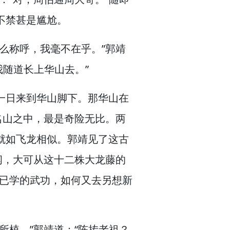
不禁甚是尴尬。
么称呼，
我毫不在乎。”
郭靖
我随道长上华山去。”
一日来到华山脚下。
那华山在
名山之中，
最是奇险无比。
两
就如飞龙相似。
郭靖见了这古
纲，
大可从这十二株大龙藤的
去已学的武功，
如何又去另想新
所植。”
郭靖道：“陈抟老祖？