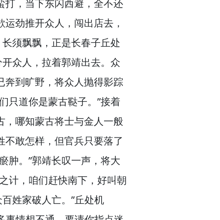
蛮打，
当下东闪西避，
全不还
欲运劲推开众人，
闯出店去，
，
长须飘飘，
正是长春子丘处
分开众人，
拉着郭靖出去。
众
已奔到旷野，
将众人抛得影踪
们只道你是蒙古鞑子。”
接着
古，
哪知蒙古将士与金人一般
姓不敢怎样，
但官兵只要落了
瘀肿。”
郭靖长叹一声，
将大
宋之计，
咱们赶快南下，
好叫朝
众百姓家破人亡。”
丘处机
多事情想不通，
要请你指点迷