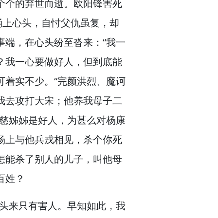
个个的弃世而逝。
欧阳锋害死
涌上心头，
自忖父仇虽复，
却
事端，
在心头纷至沓来：“我一
？
我一心要做好人，
但到底能
可着实不少。
“完颜洪烈、魔诃
我去攻打大宋；他养我母子二
慈姊姊是好人，
为甚么对杨康
场上与他兵戎相见，
杀个你死
怎能杀了别人的儿子，
叫他母
百姓？
头来只有害人。
早知如此，
我