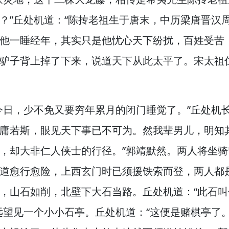
？”
丘处机道：“陈抟老祖生于唐末，
中历梁唐晋汉
他一睡经年，
其实只是他忧心天下纷扰，
百姓受苦
驴子背上掉了下来，
说道天下从此太平了。
宋太祖
今日，
少不免又要穷年累月的闭门睡觉了。”
丘处机
庸若斯，
眼见天下事已不可为。
然我辈男儿，
明知
，
却大非仁人侠士的行径。”
郭靖默然。
两人将坐骑
道愈行愈险，
上西玄门时已须援铁索而登，
两人都
，
山石如削，
北壁下大石当路。
丘处机道：“此石
远望见一个小小石亭。
丘处机道：“这便是赌棋亭了