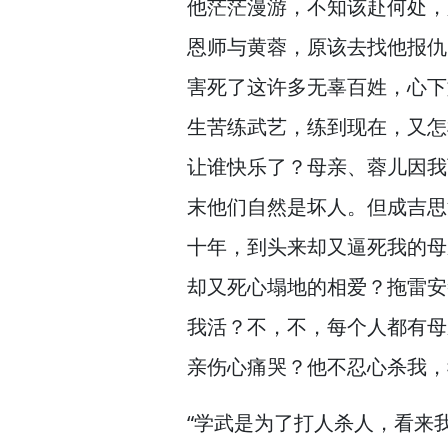
他茫茫漫游，
不知该赴何处，
恩师与黄蓉，
原该去找他报仇
害死了这许多无辜百姓，
心下
生苦练武艺，
练到现在，
又怎
让谁快乐了？
母亲、蓉儿因我
末他们自然是坏人。
但成吉思
十年，
到头来却又逼死我的母
却又死心塌地的相爱？
拖雷安
我活？
不，
不，
每个人都有母
亲伤心痛哭？
他不忍心杀我，
“学武是为了打人杀人，
看来