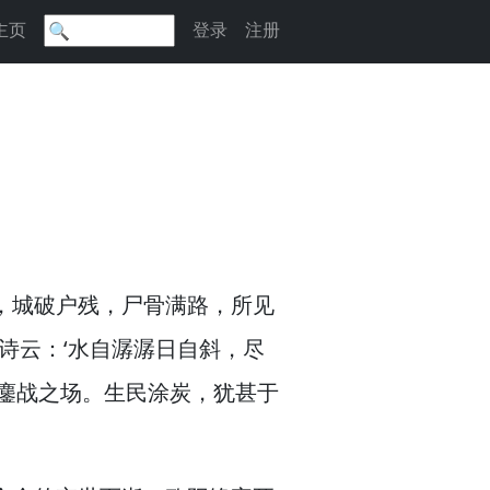
主页
登录
注册
，
城破户残，
尸骨满路，
所见
诗云：‘水自潺潺日自斜，
尽
鏖战之场。
生民涂炭，
犹甚于