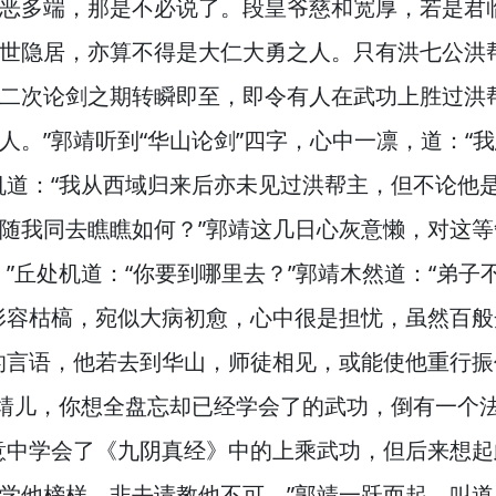
恶多端，
那是不必说了。
段皇爷慈和宽厚，
若是君
世隐居，
亦算不得是大仁大勇之人。
只有洪七公洪
二次论剑之期转瞬即至，
即令有人在武功上胜过洪
人。”
郭靖听到“华山论剑”四字，
心中一凛，
道：“
机道：“我从西域归来后亦未见过洪帮主，
但不论他
随我同去瞧瞧如何？”
郭靖这几日心灰意懒，
对这等
”
丘处机道：“你要到哪里去？”
郭靖木然道：“弟子
形容枯槁，
宛似大病初愈，
心中很是担忧，
虽然百般
的言语，
他若去到华山，
师徒相见，
或能使他重行振
靖儿，
你想全盘忘却已经学会了的武功，
倒有一个法
意中学会了《九阴真经》中的上乘武功，
但后来想起
学他榜样，
非去请教他不可。”
郭靖一跃而起，
叫道