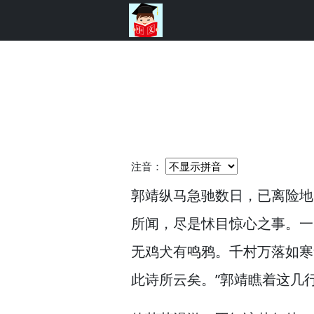
注音：
郭靖纵马急驰数日，
已离险地
所闻，
尽是怵目惊心之事。
一
无鸡犬有鸣鸦。
千村万落如寒
此诗所云矣。”
郭靖瞧着这几