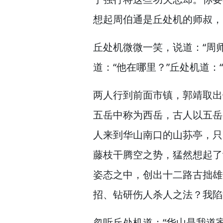
想起周伯通是丘处机的师叔，
丘处机微微一笑，
说道：“周
道：“他在哪里？”
丘处机道：
两人行到前面市镇，
郭靖取出
五岳中称为西岳，
古人以五岳
人来到华山南口的山荪亭，
只
藤枝干腾空之势，
猛然想起了
姿态之中，
创出十二路古拙雄
招、钻研伤人杀人之法？
我陷
忽听丘处机道：“华山是我道