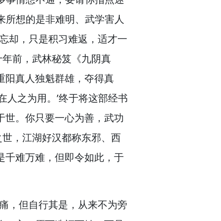
来所想的是非难明、武学害人
忘却，
只是积习难返，
适才一
十年前，
武林秘笈《九阴真
重阳真人独魁群雄，
夺得真
在人之为用。
’终于将这部经书
于世。
你只要一心为善，
武功
之世，
江湖好汉都称东邪、西
是千难万难，
但即令如此，
于
痛，
但自行其是，
从来不为旁