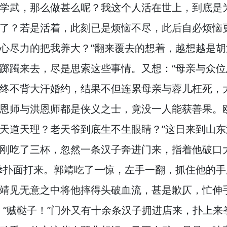
学武，
那么做甚么呢？
我这个人活在世上，
到底是
了？
若是活着，
此刻已是烦恼不尽，
此后自必烦恼
心尽力的把我养大？”
翻来覆去的想着，
越想越是胡
踯躅来去，
尽是思索这些事情。
又想：“母亲与众
终不背大汗婚约，
结果不但连累母亲与蓉儿枉死，
恩师与洪恩师都是侠义之士，
竟没一人能获善果。
天道天理？
老天爷到底生不生眼睛？”
这日来到山东
刚吃了三杯，
忽然一条汉子奔进门来，
指着他破口
拳扑面打来。
郭靖吃了一惊，
左手一翻，
抓住他的手
靖见无意之中将他摔得头破血流，
甚是歉仄，
忙伸
“贼鞑子！”
门外又有十余条汉子拥进店来，
扑上来