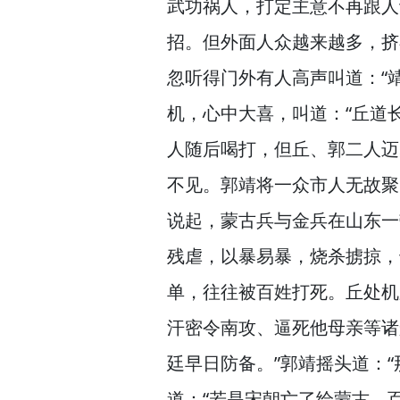
武功祸人，
打定主意不再跟人
招。
但外面人众越来越多，
挤
忽听得门外有人高声叫道：“
机，
心中大喜，
叫道：“丘道
人随后喝打，
但丘、郭二人迈
不见。
郭靖将一众市人无故聚
说起，
蒙古兵与金兵在山东一
残虐，
以暴易暴，
烧杀掳掠，
单，
往往被百姓打死。
丘处机
汗密令南攻、逼死他母亲等诸
廷早日防备。”
郭靖摇头道：“
道：“若是宋朝亡了给蒙古，