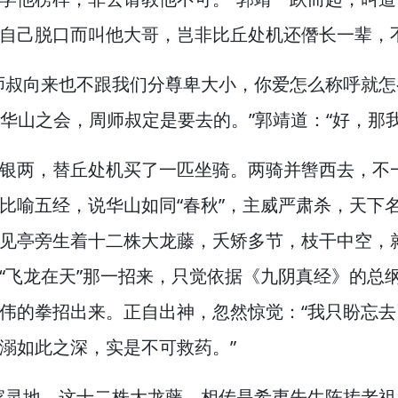
自己脱口而叫他大哥，
岂非比丘处机还僭长一辈，
师叔向来也不跟我们分尊卑大小，
你爱怎么称呼就怎
“华山之会，
周师叔定是要去的。”
郭靖道：“好，
那
银两，
替丘处机买了一匹坐骑。
两骑并辔西去，
不
比喻五经，
说华山如同“春秋”，
主威严肃杀，
天下
见亭旁生着十二株大龙藤，
夭矫多节，
枝干中空，
“飞龙在天”那一招来，
只觉依据《九阴真经》的总
伟的拳招出来。
正自出神，
忽然惊觉：“我只盼忘
溺如此之深，
实是不可救药。”
家灵地，
这十二株大龙藤，
相传是希夷先生陈抟老祖