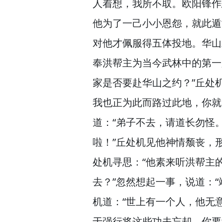
人着想，
我所不取。
欧阳锋作
他为了一己小小恩怨，
就此遁
对他才佩服得五体投地。
华山
奉洪帮主为当今武林中的第一
家是否要赴华山之约？”
丘处
我也正为此而路过此地，
你就
道：“弟子不去，
请道长勿怪。
啦！”
丘处机见他神情颓丧，
处机寻思：“他素来听洪帮主
去？”
忽然想起一事，
说道：“
机道：“世上有一个人，
他无
于强行将这些功夫忘却。
你要