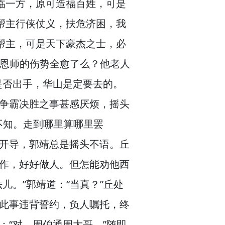
临一方，
原可造福百姓，
可是
帮主行侠仗义，
扶危济困，
我
帮主，
可是天下豪杰之士，
必
我恩师的伤势全愈了么？
他老人
是否出手，
华山是定要去的。
争霸决胜之事甚感厌烦，
摇头
不知。
走到哪里算哪里罢
开导，
郭靖总是摇头不语。
丘
作，
好好做人。
但怎能劝他西
儿。”
郭靖道：“当真？”
丘处
此事违背誓约，
负人嘱托，
终
：“对，
周伯通周大哥。”
随即