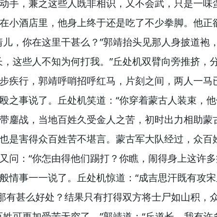
动手，
兼之这些人既非相识，
又不会武，
只是一味
在小酒店里，
他身上终于还是吃了不少拳脚。
他正
靖儿，
你在这里干甚么？”
郭靖抬头见那人身披道袍
长，
这些人不知为何打我。”
丘处机双臂向旁推挤，
步疾行，
郭靖呼哨招呼红马，
片刻之间，
两人一马
殴之事说了。
丘处机笑道：“你穿着蒙古人装束，
他
带鏖战，
当地百姓久受金人之苦，
初时出力相助蒙
也是害得众百姓苦不堪言。
蒙古军大队经过，
众百
又问：“你怎由得他们踢打？
你瞧，
闹得身上这许多
般情事一一说了。
丘处机惊道：“成吉思汗既有攻
那有甚么好处？
结果只有打得双方将士尸如山积，
百姓可更加受苦无穷了。”
郭靖道：“丘道长，
我有许