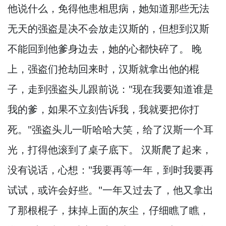
他说什么，
免得他患相思病，
她知道那些无法
无天的强盗是决不会放走汉斯的，
但想到汉斯
不能回到他爹身边去，
她的心都快碎了。
晚
上，
强盗们抢劫回来时，
汉斯就拿出他的棍
子，
走到强盗头儿跟前说："现在我要知道谁是
我的爹，
如果不立刻告诉我，
我就要把你打
死。
"强盗头儿一听哈哈大笑，
给了汉斯一个耳
光，
打得他滚到了桌子底下。
汉斯爬了起来，
没有说话，
心想："我要再等一年，
到时我要再
试试，
或许会好些。
"一年又过去了，
他又拿出
了那根棍子，
抹掉上面的灰尘，
仔细瞧了瞧，