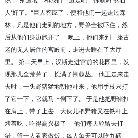
说："别造啦，
和我们一道走吧。
你就叫'劈石
人'好了。
"巨人答应了，
便和他们一起走过森
林，
凡是他们走到的地方，
野兽全被吓住，
然
后从他们身边跑开了。
晚上，
他们来到一座古
老的无人居住的宫殿前，
走进去睡在了大厅
里。
第二天早上，
汉斯走进宫前的花园里，
发
现那儿全荒芜了，
长满了荆棘丛。
他正走来走
去时，
一头野猪猛地朝他冲来，
他用手杖只打
了它一下，
它就马上倒下了。
于是他把野猪扛
在肩上，
带了上去，
大伙儿把野猪叉在铁杆上
烤着吃，
吃得高兴极了。
他们每天轮留去打
猎，
留一人看家做饭，
每人每天可以吃九磅