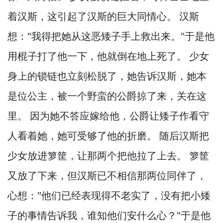
着汉斯，
这引起了汉斯的巨大同情心。
汉斯
想："我得把她从这恶矮子手上救出来。
"于是他
用棍子打了他一下，
他就倒在地上死了。
少女
身上的锁链也立刻松脱了，
她告诉汉斯，
她本
是位公主，
被一个野蛮的公爵掠了来，
关在这
里。
因为她不答应嫁给他，
公爵让矮子作看守
人看着她，
她可受够了他的折磨。
随后汉斯把
少女放进箩筐，
让那两个把他拉了上去。
箩筐
又放了下来，
但汉斯已不相信那两位同伴了，
心想："他们已经表现得不老实了，
没有把小矮
子的事情告诉我，
谁知他们安什么心？
"于是他