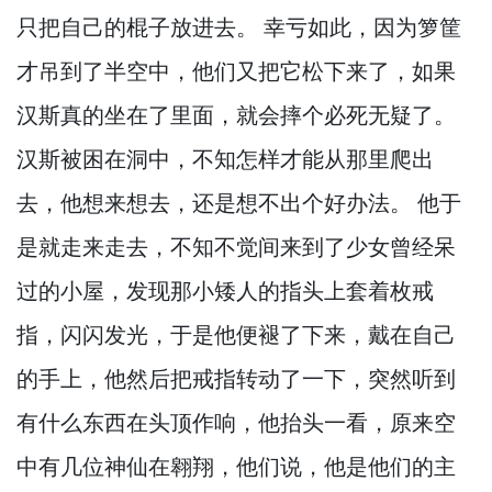
只把自己的棍子放进去。
幸亏如此，
因为箩筐
才吊到了半空中，
他们又把它松下来了，
如果
汉斯真的坐在了里面，
就会摔个必死无疑了。
汉斯被困在洞中，
不知怎样才能从那里爬出
去，
他想来想去，
还是想不出个好办法。
他于
是就走来走去，
不知不觉间来到了少女曾经呆
过的小屋，
发现那小矮人的指头上套着枚戒
指，
闪闪发光，
于是他便褪了下来，
戴在自己
的手上，
他然后把戒指转动了一下，
突然听到
有什么东西在头顶作响，
他抬头一看，
原来空
中有几位神仙在翱翔，
他们说，
他是他们的主