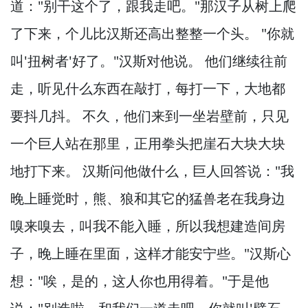
道："别干这个了，
跟我走吧。
"那汉子从树上爬
了下来，
个儿比汉斯还高出整整一个头。
"你就
叫'扭树者'好了。
"汉斯对他说。
他们继续往前
走，
听见什么东西在敲打，
每打一下，
大地都
要抖几抖。
不久，
他们来到一坐岩壁前，
只见
一个巨人站在那里，
正用拳头把崖石大块大块
地打下来。
汉斯问他做什么，
巨人回答说："我
晚上睡觉时，
熊、狼和其它的猛兽老在我身边
嗅来嗅去，
叫我不能入睡，
所以我想建造间房
子，
晚上睡在里面，
这样才能安宁些。
"汉斯心
想："唉，
是的，
这人你也用得着。
"于是他