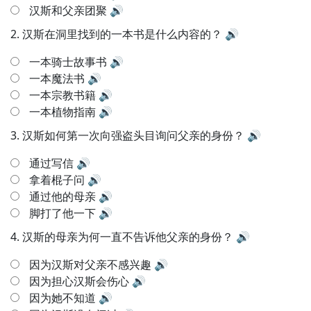
汉斯和父亲团聚
🔊
2.
汉斯在洞里找到的一本书是什么内容的？
🔊
一本骑士故事书
🔊
一本魔法书
🔊
一本宗教书籍
🔊
一本植物指南
🔊
3.
汉斯如何第一次向强盗头目询问父亲的身份？
🔊
通过写信
🔊
拿着棍子问
🔊
通过他的母亲
🔊
脚打了他一下
🔊
4.
汉斯的母亲为何一直不告诉他父亲的身份？
🔊
因为汉斯对父亲不感兴趣
🔊
因为担心汉斯会伤心
🔊
因为她不知道
🔊