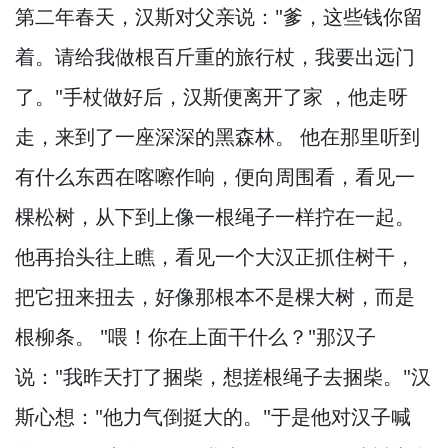
第二年春天，
汉斯对父亲说："爹，
这些钱你留
着。
请给我做根百斤重的旅行杖，
我要出远门
了。
"手杖做好后，
汉斯便离开了家 ，
他走呀
走，
来到了一座深深的黑森林。
他在那里听到
有什么东西在喀嚓作响，
便向周围看，
看见一
棵松树，
从下到上像一根绳子一样拧在一起。
他再抬头往上瞧，
看见一个大汉正抓住树干，
把它扭来扭去，
好像那根本不是棵大树，
而是
根柳条。
"喂！
你在上面干什么？
"那汉子
说："我昨天打了捆柴，
想搓根绳子去捆柴。
"汉
斯心想："他力气倒挺大的。
"于是他对汉子喊