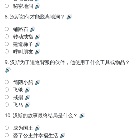
秘密地洞
🔊
8.
汉斯如何才能脱离地洞？
🔊
铺路石
🔊
转动戒指
🔊
建造梯子
🔊
呼叫朋友
🔊
9.
汉斯为了追逐背叛的伙伴，他使用了什么工具或物品？
🔊
简陋小船
🔊
飞毯
🔊
戒指
🔊
飞马
🔊
10.
汉斯的故事最终结局是什么？
🔊
成为国王
🔊
娶了公主并幸福生活
🔊