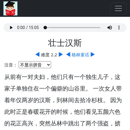
壮士汉斯
◀
▶
◀
▶
难度 2.2
格林童话
注音：
从前有一对夫妇，
他们只有一个独生儿子，
这
家子单独住在一个偏僻的山谷里。
一次女人带
着年仅两岁的汉斯，
到林间去拾冷杉枝。
因为
此时正是春暖花开的时候，
他们看见五颜六色
的花正高兴，
突然丛林中跳出了两个强盗，
掳