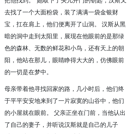
把他找到。
"她取下了头儿开门的钥匙，
汉斯又
去找了一个大面粉袋，
装了满满一袋金银财
宝，
扛在肩上，
他们便离开了山洞。
汉斯从黑
暗的洞中走到太阳里，
展现在他眼前的是那绿
色的森林、无数的鲜花和小鸟，
还有天上的朝
阳，
他站在那儿，
眼睛睁得大大的，
仿佛眼前
的一切是在梦中。
母亲带着他寻找回家的路，
几小时后，
他们终
于平平安安地来到了一片寂寞的山谷中，
他们
的小屋就在眼前。
父亲正坐在门前，
当他认出
了自己的妻子，
并听说汉斯就是自己的儿子