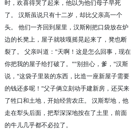
时，
欢喜得哭了起来，
他以为他们母子早死
了。
汉斯虽说只有十二岁，
却比父亲高一个
头。
他们一齐回到屋里，
汉斯刚把口袋放在炉
边的长凳上，
屋子就吱嘎摇晃起来了，
凳也断
裂了。
父亲叫道："天啊！
这是怎么回事，
现在
你把我的屋子给打破了。
""别担心，
爹，
"汉斯
说，
"这袋子里装的东西，
比造一座新屋子需要
的钱还多呢！
"父子俩立刻动手建新房，
还买来
了牲口和土地，
开始经营农庄。
汉斯犁地，
他
走在犁头后面，
把犁深深地按在了土里，
前面
的牛儿几乎都不必拉了。