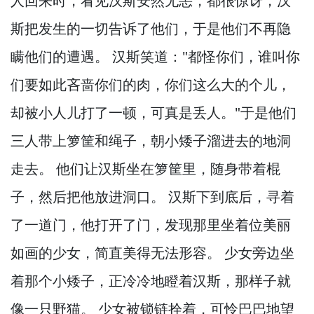
人回来时，
看见汉斯安然无恙，
都很惊讶，
汉
斯把发生的一切告诉了他们，
于是他们不再隐
瞒他们的遭遇。
汉斯笑道："都怪你们，
谁叫你
们要如此吝啬你们的肉，
你们这么大的个儿，
却被小人儿打了一顿，
可真是丢人。
"于是他们
三人带上箩筐和绳子，
朝小矮子溜进去的地洞
走去。
他们让汉斯坐在箩筐里，
随身带着棍
子，
然后把他放进洞口。
汉斯下到底后，
寻着
了一道门，
他打开了门，
发现那里坐着位美丽
如画的少女，
简直美得无法形容。
少女旁边坐
着那个小矮子，
正冷冷地瞪着汉斯，
那样子就
像一只野猫。
少女被锁链拴着，
可怜巴巴地望