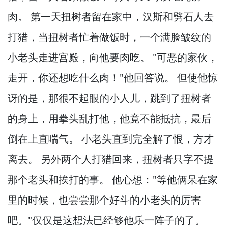
肉。
第一天扭树者留在家中，
汉斯和劈石人去
打猎，
当扭树者忙着做饭时，
一个满脸皱纹的
小老头走进宫殿，
向他要肉吃。
"可恶的家伙，
走开，
你还想吃什么肉！
"他回答说。
但使他惊
讶的是，
那很不起眼的小人儿，
跳到了扭树者
的身上，
用拳头乱打他，
他竟不能抵抗，
最后
倒在上直喘气。
小老头直到完全解了恨，
方才
离去。
另外两个人打猎回来，
扭树者只字不提
那个老头和挨打的事。
他心想："等他俩呆在家
里的时候，
也尝尝那个好斗的小老头的厉害
吧。
"仅仅是这想法已经够他乐一阵子的了。