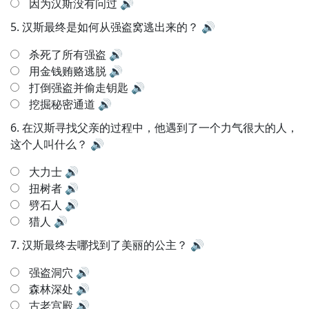
因为汉斯没有问过
🔊
5.
汉斯最终是如何从强盗窝逃出来的？
🔊
杀死了所有强盗
🔊
用金钱贿赂逃脱
🔊
打倒强盗并偷走钥匙
🔊
挖掘秘密通道
🔊
6.
在汉斯寻找父亲的过程中，他遇到了一个力气很大的人，
这个人叫什么？
🔊
大力士
🔊
扭树者
🔊
劈石人
🔊
猎人
🔊
7.
汉斯最终去哪找到了美丽的公主？
🔊
强盗洞穴
🔊
森林深处
🔊
古老宫殿
🔊