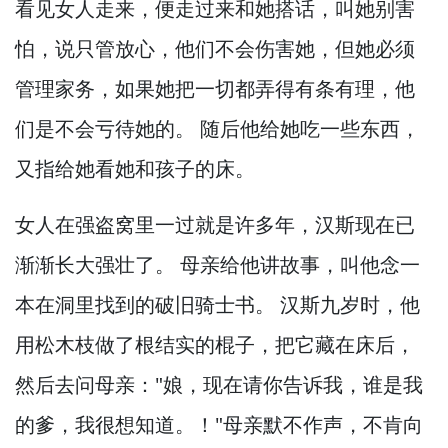
看见女人走来，
便走过来和她搭话，
叫她别害
怕，
说只管放心，
他们不会伤害她，
但她必须
管理家务，
如果她把一切都弄得有条有理，
他
们是不会亏待她的。
随后他给她吃一些东西，
又指给她看她和孩子的床。
女人在强盗窝里一过就是许多年，
汉斯现在已
渐渐长大强壮了。
母亲给他讲故事，
叫他念一
本在洞里找到的破旧骑士书。
汉斯九岁时，
他
用松木枝做了根结实的棍子，
把它藏在床后，
然后去问母亲："娘，
现在请你告诉我，
谁是我
的爹，
我很想知道。
！"母亲默不作声，
不肯向