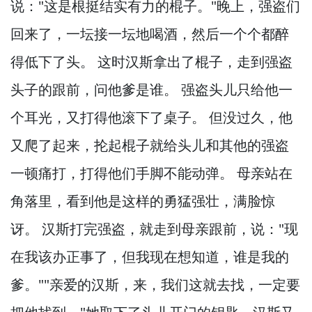
说："这是根挺结实有力的棍子。
"晚上，
强盗们
回来了，
一坛接一坛地喝酒，
然后一个个都醉
得低下了头。
这时汉斯拿出了棍子，
走到强盗
头子的跟前，
问他爹是谁。
强盗头儿只给他一
个耳光，
又打得他滚下了桌子。
但没过久，
他
又爬了起来，
抡起棍子就给头儿和其他的强盗
一顿痛打，
打得他们手脚不能动弹。
母亲站在
角落里，
看到他是这样的勇猛强壮，
满脸惊
讶。
汉斯打完强盗，
就走到母亲跟前，
说："现
在我该办正事了，
但我现在想知道，
谁是我的
爹。
""亲爱的汉斯，
来，
我们这就去找，
一定要