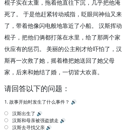
棍子实在太重，
拖着他直往下沉，
几乎把他淹
死了。
于是他赶紧转动戒指，
眨眼间神仙又来
了，
带着他像闪电般地靠近了小船。
汉斯挥动
棍子，
把他们俩都打落在水里，
给了那两个家
伙应有的惩罚。
美丽的公主刚才给吓怕了，
汉
斯再一次救了她，
摇着橹把她送回了她父母
家，
后来和她结了婚，
一切皆大欢喜。
请回答以下的问题：
1.
故事开始时发生了什么事件？
🔊
汉斯出生了
🔊
汉斯和母亲被强盗掳走
🔊
汉斯去寻找父亲
🔊