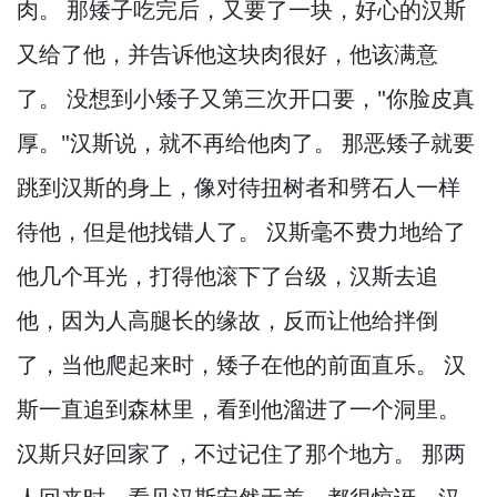
肉。
那矮子吃完后，
又要了一块，
好心的汉斯
又给了他，
并告诉他这块肉很好，
他该满意
了。
没想到小矮子又第三次开口要，
"你脸皮真
厚。
"汉斯说，
就不再给他肉了。
那恶矮子就要
跳到汉斯的身上，
像对待扭树者和劈石人一样
待他，
但是他找错人了。
汉斯毫不费力地给了
他几个耳光，
打得他滚下了台级，
汉斯去追
他，
因为人高腿长的缘故，
反而让他给拌倒
了，
当他爬起来时，
矮子在他的前面直乐。
汉
斯一直追到森林里，
看到他溜进了一个洞里。
汉斯只好回家了，
不过记住了那个地方。
那两