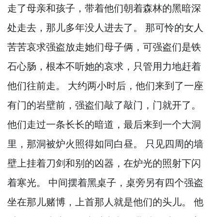
走了母亲和孩子，
带着他们朝着森林的黑暗深
处走去，
那儿多年没人进去了。
那可怜的女人
苦苦哀求强盗放走她们母子俩，
可强盗们是铁
石心肠，
根本不听她的哀求，
只管用力地赶着
他们往前走。
大约两小时后，
他们来到了一座
有门的岩壁前，
强盗们敲了敲门，
门就开了。
他们走过一条长长的暗道，
最后来到一个大洞
里，
那洞被炉火照得如同白昼。
只见四周的墙
壁上挂着刀剑和别的凶器，
在炉光的照射下闪
着寒光。
中间摆着黑桌子，
桌旁另有四个强盗
坐在那儿赌博，
上首那人就是他们的头儿。
他