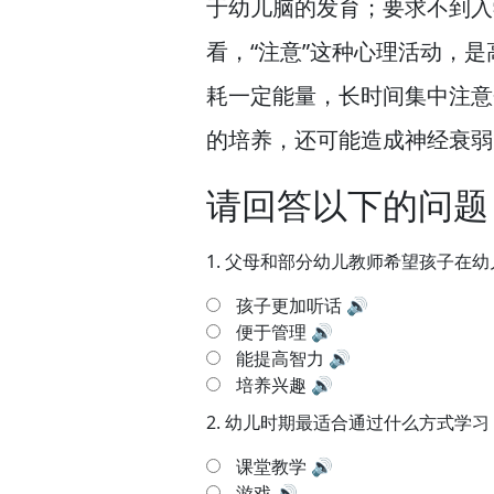
于幼儿脑的发育；要求不到入
看，
“注意”这种心理活动，
是
耗一定能量，
长时间集中注意
的培养，
还可能造成神经衰弱
请回答以下的问题
1.
父母和部分幼儿教师希望孩子在幼
孩子更加听话
🔊
便于管理
🔊
能提高智力
🔊
培养兴趣
🔊
2.
幼儿时期最适合通过什么方式学习
课堂教学
🔊
游戏
🔊