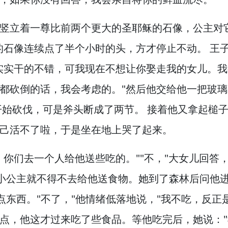
竖立着一尊比前两个更大的圣耶稣的石像，
公主对
的石像连续点了半个小时的头，
方才停止不动。
王
实实干的不错，
可我现在不想让你娶走我的女儿。
我
都砍倒的话，
我会考虑的。
"然后他交给他一把玻
开始砍伐，
可是斧头断成了两节。
接着他又拿起槌子
己活不了啦，
于是坐在地上哭了起来。
，
你们去一个人给他送些吃的。
""不，
"大女儿回答
小公主就不得不去给他送食物。
她到了森林后问他
点东西。
"不了，
"他情绪低落地说，
"我不吃，
反正
点，
他这才过来吃了些食品。
等他吃完后，
她说：