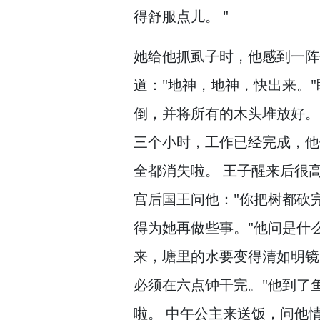
得舒服点儿。
"
她给他抓虱子时，
他感到一阵
道："地神，
地神，
快出来。
倒，
并将所有的木头堆放好。
三个小时，
工作已经完成，
他
全都消失啦。
王子醒来后很
宫后国王问他："你把树都砍
得为她再做些事。
"他问是什
来，
塘里的水要变得清如明镜
必须在六点钟干完。
"他到了
啦。
中午公主来送饭，
问他