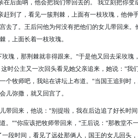
亲在后面呐，
他会把我们带回去的。
我立刻把你变
亲赶到了，
看见一簇荆棘，
上面有一枝玫瑰，
他伸
宫去了。
王后问他为何没有把他们的女儿带回来。
棘，
上面长着一枝玫瑰。
下玫瑰，
那荆棘就非得跟来。
"于是他又回去采玫瑰
这时公主又一次回头看见她父亲追来，
她说："我
一个牧师吧，
我站在讲坛上布道。
"当国王追到时，
会儿弥撒，
就又回宫了。
儿带回来，
他说："别提啦，
我在后边追了好长时间
道。
""你应该把牧师带回来，
"王后说："那教堂不
了一段时间，
看见了远处那俩人，
国王的女儿回头，