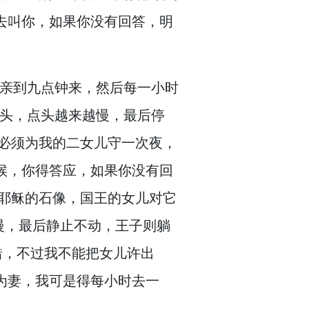
去叫你，
如果你没有回答，
明
父亲到九点钟来，
然后每一小时
点头，
点头越来越慢，
最后停
必须为我的二女儿守一次夜，
候，
你得答应，
如果你没有回
耶稣的石像，
国王的女儿对它
慢，
最后静止不动，
王子则躺
错，
不过我不能把女儿许出
为妻，
我可是得每小时去一