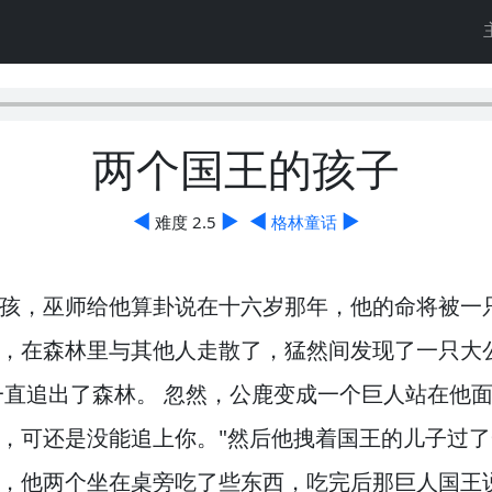
两个国王的孩子
◀
▶
◀
▶
难度 2.5
格林童话
孩，
巫师给他算卦说在十六岁那年，
他的命将被一
，
在森林里与其他人走散了，
猛然间发现了一只大
一直追出了森林。
忽然，
公鹿变成一个巨人站在他面
，
可还是没能追上你。
"然后他拽着国王的儿子过
，
他两个坐在桌旁吃了些东西，
吃完后那巨人国王