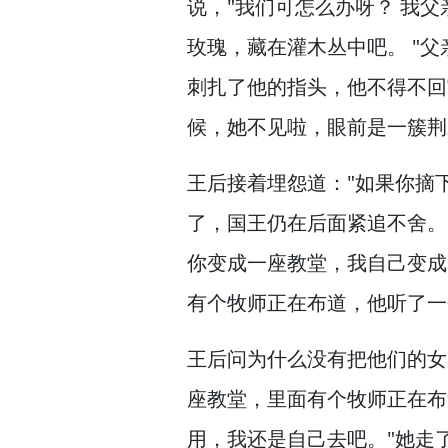
说，
"我们可怎么办呀？
我父
玫瑰，
藏在灌木丛中吧。
"父
刺扎了他的指头，
他不得不回
候，
她不见啦，
眼前是一簇荆
王后接着埋怨道："如果你摘
了，
国王仍在后面紧追不舍。
你变成一座教堂，
我自己变成
有个牧师正在布道，
他听了一
王后问为什么没有把他们的女
座教堂，
里面有个牧师正在布
用，
我还是自己去吧。
"她走