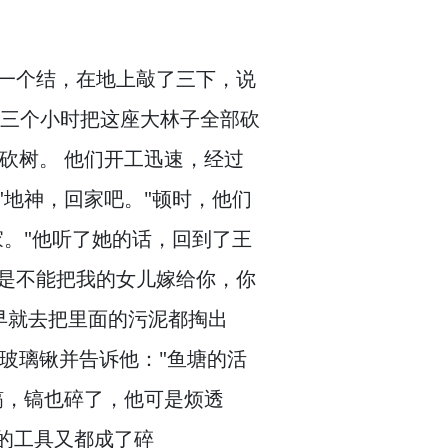
一个结，
在地上敲了三下，
说
用三个小时把这座大林子全部砍
砍树。
他们开工迅速，
经过
"地神，
回家吧。
"顿时，
他们
家。
"他听了她的话，
回到了王
是不能把我的女儿嫁给你，
你
早就去把里面的污泥都掏出
玻璃锹并告诉他："鱼塘的活
镐，
镐也碎了，
他可是烦透
的工具又都成了碎