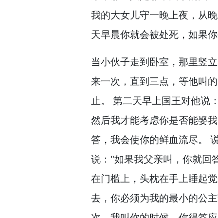
我的大女儿守一晚上夜，
从晚
天早晨你就会被处死，
如果你
当小伙子走到卧室，
那里竖立
来一次，
直到三点，
等他叫的
止。
第二天早上国王对他说
然后我才能考虑你是否能娶我
答，
我会使你的鲜血流尽。
说
说："如果我父亲叫，
你就回
在门槛上，
头枕在手上睡起觉
去，
你必须为我的最小的公主
次，
我叫你的时候，
你得答应