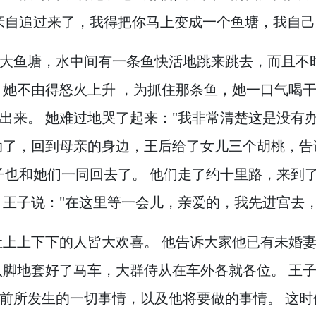
亲自追过来了，
我得把你马上变成一个鱼塘，
我自己
大鱼塘，
水中间有一条鱼快活地跳来跳去，
而且不
她不由得怒火上升 ，
为抓住那条鱼，
她一口气喝
出来。
她难过地哭了起来："我非常清楚这是没有办
动了，
回到母亲的身边，
王后给了女儿三个胡桃，
告
子也和她们一同回去了。
他们走了约十里路，
来到
，
王子说："在这里等一会儿，
亲爱的，
我先进宫去
让上上下下的人皆大欢喜。
他告诉大家他已有未婚
八脚地套好了马车，
大群侍从在车外各就各位。
王子
前所发生的一切事情，
以及他将要做的事情。
这时