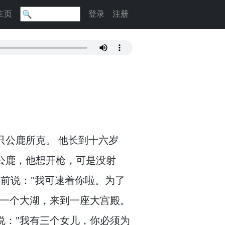
主页
登录
注册
只公鹿所克。
他长到十六岁
公鹿，
他想开枪，
可是没射
前说："我可逮着你啦。
为了
了一个大湖，
来到一座大宫殿。
说："我有三个女儿，
你必须为