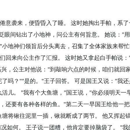
倦意袭来，
便昏昏入了睡。
这时她掏出手帕，
系了
"眨眼间钻出了小地神，
问公主有何旨意。
她说："
"小地神们领旨后分头离去，
召集了全体家族来帮忙
们回来向公主作了汇报。
这时她又拿起白手帕说：
高兴，
公主对他说："到敲响六点的时候，
咱们就回
完了吗？
""是的。
"王子回答。
可是国王又说："我还
么活儿。
"我有个大鱼塘，
"国王说，
"你必须明天一
，
还要有各种各样的鱼。
"第二天一早国王给他一把
鱼塘将锹往泥里一插，
锹就断成了两节。
他又挥起
情况如何。
王子说一团糟，
他肯定要掉脑袋了。
"我