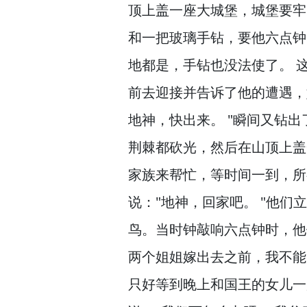
顶上盖一座大城堡，
城堡要牢
和一把玻璃手钻，
要他六点钟
地都是，
手钻也没法使了。
这
前去迎接并告诉了他的遭遇，
地神，
快出来。
"瞬间又钻出
荆棘都砍光，
然后在山顶上盖
家族来帮忙，
等时间一到，
所
说："地神，
回家吧。
"他们
鸟。
当时钟敲响六点钟时，
他
两个姐姐嫁出去之前，
我不能
只好等到晚上和国王的女儿一