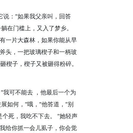
它说："如果我父亲叫，
回答
子躺在门槛上，
又入了梦乡。
有一片大森林，
如果你能从早
璃斧头，
一把玻璃楔子和一柄玻
砸楔子，
楔子又被砸得粉碎。
，
"我可不能去 ，
他最后一个为
进展如何，
"哦，
"他答道，
"别
是个死，
我吃不下去。
"她轻声
"我给你抓一会儿虱子，
你会觉