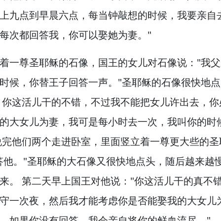
上九点到早晨六点，
每当钟敲想的时候，
我要亲自
每次都回答我，
你可以娶她为妻。
"
着一尊圣耶稣的石像，
国王的女儿对石像说："我
时候，
你替王子回答一声。
"圣耶稣的石像很快地
：你这活儿干的不错，
不过我不能把女儿许出去，
你
的大女儿为妻，
我可是每小时去一次，
我叫你的时
完他们两个走进卧室，
里面竖立着一尊更大些的圣
答他。
"圣耶稣的大石像又很快地点头，
随后越来越
来。
第二天早上国王对他说："你这活儿干的真不
守一次夜，
然后我才能考虑你是否能娶我的大女儿
，
如果你没有回答，
我会亲自将你的鲜血流尽。
"