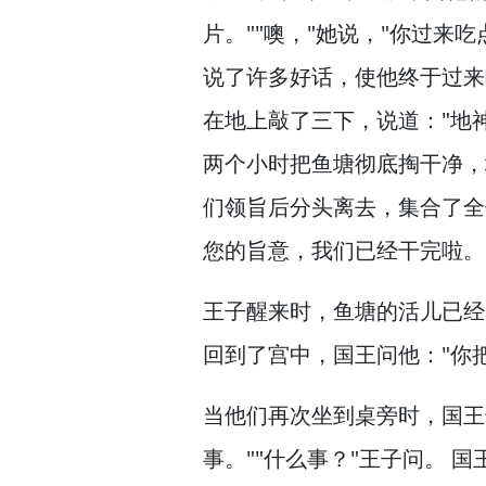
片。
""噢，
"她说，
"你过来吃
说了许多好话，
使他终于过来
在地上敲了三下，
说道："地
两个小时把鱼塘彻底掏干净，
们领旨后分头离去，
集合了全
您的旨意，
我们已经干完啦。
王子醒来时，
鱼塘的活儿已经
回到了宫中，
国王问他："你
当他们再次坐到桌旁时，
国王
事。
""什么事？
"王子问。
国