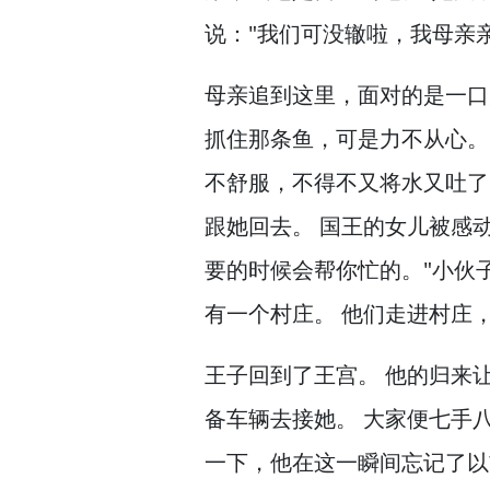
说："我们可没辙啦，
我母亲
母亲追到这里，
面对的是一口
抓住那条鱼，
可是力不从心。
不舒服，
不得不又将水又吐了
跟她回去。
国王的女儿被感
要的时候会帮你忙的。
"小伙
有一个村庄。
他们走进村庄
王子回到了王宫。
他的归来
备车辆去接她。
大家便七手
一下，
他在这一瞬间忘记了以