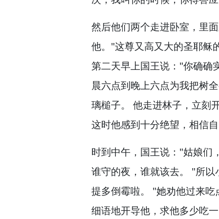
然后他们两个走进卧室，
里面
他。
"这尊又高又大的圣耶稣
第二天早上国王说："你确确
晨六点到晚上六点为我把树全
璃槌子。
他走进林子，
立刻
这时他感到十分绝望，
相信自
时到中午，
国王说："姑娘们
谁守的夜，
谁就该去。
"所以
提多倒霉啦。
"她劝他过来吃
细语地开导他，
求他多少吃一