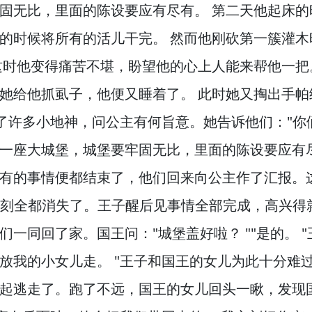
固无比，
里面的陈设要应有尽有。
第二天他起床的
的时候将所有的活儿干完。
然而他刚砍第一簇灌木
时他变得痛苦不堪，
盼望他的心上人能来帮他一把
她给他抓虱子，
他便又睡着了。
此时她又掏出手帕
了许多小地神，
问公主有何旨意。
她告诉他们："你
一座大城堡，
城堡要牢固无比，
里面的陈设要应有
有的事情便都结束了，
他们回来向公主作了汇报。
立刻全都消失了。
王子醒后见事情全部完成，
高兴得
们一同回了家。
国王问："城堡盖好啦？
""是的。
"
放我的小女儿走。
"王子和国王的女儿为此十分难
起逃走了。
跑了不远，
国王的女儿回头一瞅，
发现