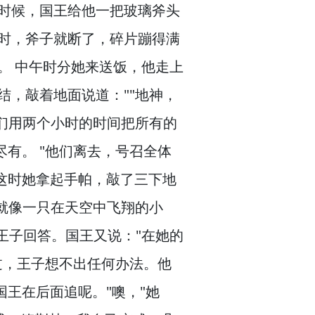
时候，
国王给他一把玻璃斧头
时，
斧子就断了，
碎片蹦得满
。
中午时分她来送饭，
他走上
结，
敲着地面说道：""地神，
们用两个小时的时间把所有的
尽有。
"他们离去，
号召全体
这时她拿起手帕，
敲了三下地
就像一只在天空中飞翔的小
王子回答。
国王又说："在她的
过，
王子想不出任何办法。
他
国王在后面追呢。
"噢，
"她