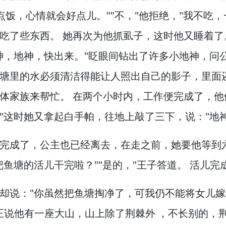
点饭，
心情就会好点儿。
""不，
"他拒绝，
"我不吃，
吃了些东西。
她再次为他抓虱子，
这时他又睡着了
神，
地神，
快出来。
"眨眼间钻出了许多小地神，
问
塘里的水必须清洁得能让人照出自己的影子，
里面
体家族来帮忙。
在两个小时内，
工作便完成了，
他
"这时她又拿起白手帕，
往地上敲了三下，
说："地
完成了，
公主也已经离去，
在走之前，
她要他等到
把鱼塘的活儿干完啦？
""是的，
"王子答道。
活儿完
却说："你虽然把鱼塘掏净了，
可我仍不能将女儿嫁
王说他有一座大山，
山上除了荆棘外 ，
不长别的，