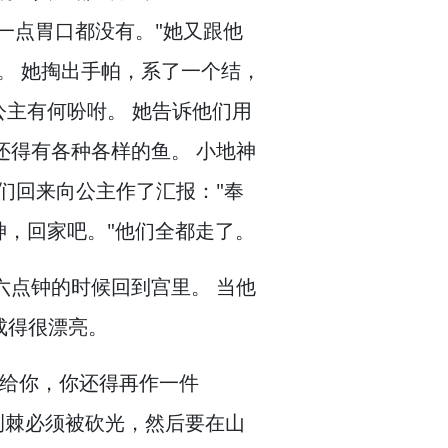
一点胃口都没有。
"她又跟他
。
她掏出手帕，
系了一个结，
公主有何吩咐。
她告诉他们用
还得有各种各样的鱼。
小地神
们回来向公主作了汇报："奉
神，
回家吧。
"他们全都走了。
六点钟的时候回到宫里。
当他
成得很漂亮。
给你，
你还得再作一件
荆棘必须被砍光，
然后要在山