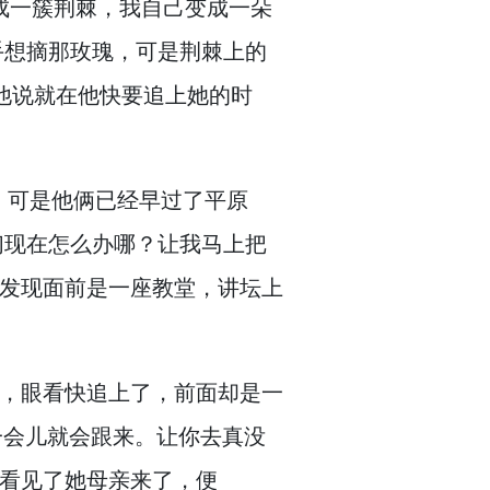
成一簇荆棘，
我自己变成一朵
手想摘那玫瑰，
可是荆棘上的
他说就在他快要追上她的时
，
可是他俩已经早过了平原
们现在怎么办哪？
让我马上把
发现面前是一座教堂，
讲坛上
，
眼看快追上了，
前面却是一
一会儿就会跟来。
让你去真没
看见了她母亲来了，
便