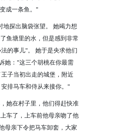
变成一条鱼。
"
时地探出脑袋张望。
她竭力想
干了鱼塘里的水，
但是感到非常
法的事儿"。
她于是央求他们
诉她："这三个胡桃在你最需
了王子当初出走的城堡，
附近
，
安排马车和侍从来接你。
"
妻，
她在村子里，
他们得赶快准
上车了，
上车前他母亲吻了他
他母亲下令把马车卸套，
大家