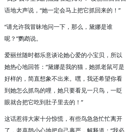
语地大声说，
“她一定会马上把它抓回来的！”
“请允许我冒昧地问一下，
那么，
黛娜是谁
呢？”
鹦鹉说。
爱丽丝随时都乐意谈论她心爱的小宝贝，
所以
她热心地回答：“黛娜是我的猫，
她抓老鼠可是
好样的，
简直想象不出来。
嘿，
我还希望你看
到她怎么抓鸟的哩，
她只要看见一只鸟，
一眨
眼就合把它吃到肚子里去的！”
这话惹得大家十分惊慌，
有些鸟急急忙忙离开
了，
老喜鹊小心地把自己裹严，
解释道：“我必