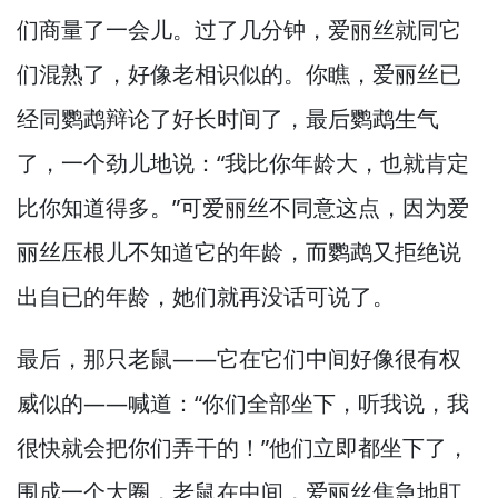
们商量了一会儿。
过了几分钟，
爱丽丝就同它
们混熟了，
好像老相识似的。
你瞧，
爱丽丝已
经同鹦鹉辩论了好长时间了，
最后鹦鹉生气
了，
一个劲儿地说：“我比你年龄大，
也就肯定
比你知道得多。”
可爱丽丝不同意这点，
因为爱
丽丝压根儿不知道它的年龄，
而鹦鹉又拒绝说
出自已的年龄，
她们就再没话可说了。
最后，
那只老鼠—
—它在它们中间好像很有权
威似的—
—喊道：“你们全部坐下，
听我说，
我
很快就会把你们弄干的！”
他们立即都坐下了，
围成一个大圈，
老鼠在中间，
爱丽丝焦急地盯