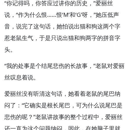
“你记得吗，
你答应过讲你的历史，”
爱丽丝
说，
“作为什么恨……恨‘M’和‘G’呀，”
她压低声
音，
说完了这句话，
她怕说出猫和狗这两个字
惹老鼠生气，
于是只说出猫和狗两字的拼音字
头。
“我的处事是个结尾悲伤的长故事，”
老鼠对爱丽
丝叹息着说。
爱丽丝没有听清这句话，
她看着老鼠的尾巴纳
闷了：“它确实是根长尾巴，
可为什么说尾巴是
悲伤的呢？”
老鼠讲故事的整个过程中，
爱丽丝
还一直为这个问题纳闷，
因此，
在她脑子里就