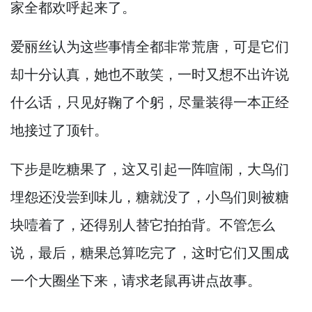
家全都欢呼起来了。
爱丽丝认为这些事情全都非常荒唐，
可是它们
却十分认真，
她也不敢笑，
一时又想不出许说
什么话，
只见好鞠了个躬，
尽量装得一本正经
地接过了顶针。
下步是吃糖果了，
这又引起一阵喧闹，
大鸟们
埋怨还没尝到味儿，
糖就没了，
小鸟们则被糖
块噎着了，
还得别人替它拍拍背。
不管怎么
说，
最后，
糖果总算吃完了，
这时它们又围成
一个大圈坐下来，
请求老鼠再讲点故事。