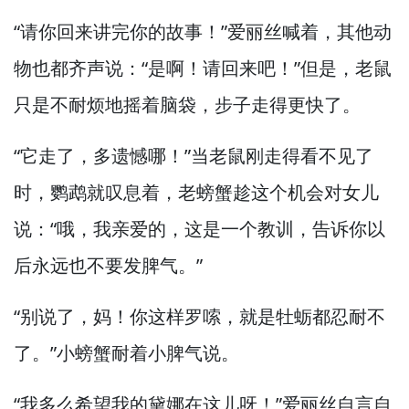
“请你回来讲完你的故事！”
爱丽丝喊着，
其他动
物也都齐声说：“是啊！
请回来吧！”
但是，
老鼠
只是不耐烦地摇着脑袋，
步子走得更快了。
“它走了，
多遗憾哪！”
当老鼠刚走得看不见了
时，
鹦鹉就叹息着，
老螃蟹趁这个机会对女儿
说：“哦，
我亲爱的，
这是一个教训，
告诉你以
后永远也不要发脾气。”
“别说了，
妈！
你这样罗嗦，
就是牡蛎都忍耐不
了。”
小螃蟹耐着小脾气说。
“我多么希望我的黛娜在这儿呀！”
爱丽丝自言自