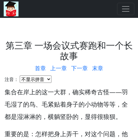
第三章 一场会议式赛跑和一个长
故事
首章
上一章
下一章
末章
注音：
集合在岸上的这一大群，
确实稀奇古怪—
—羽
毛湿了的鸟、毛紧贴着身子的小动物等等，
全
都是湿淋淋的，
横躺竖卧的，
显得很狼狈。
重要的是：怎样把身上弄干，
对这个问题，
他