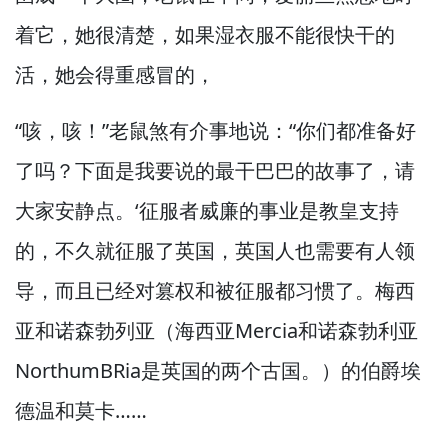
着它，
她很清楚，
如果湿衣服不能很快干的
活，
她会得重感冒的，
“咳，
咳！”
老鼠煞有介事地说：“你们都准备好
了吗？
下面是我要说的最干巴巴的故事了，
请
大家安静点。
‘征服者威廉的事业是教皇支持
的，
不久就征服了英国，
英国人也需要有人领
导，
而且已经对篡权和被征服都习惯了。
梅西
亚和诺森勃列亚（海西亚Mercia和诺森勃利亚
NorthumBRia是英国的两个古国。
）的伯爵埃
德温和莫卡……