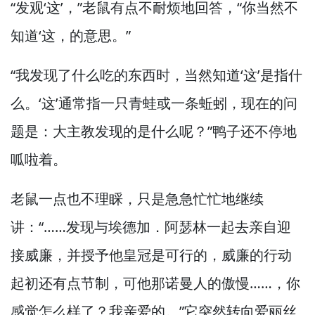
“发观‘这’，”
老鼠有点不耐烦地回答，
“你当然不
知道‘这，
的意思。”
“我发现了什么吃的东西时，
当然知道‘这’是指什
么。
‘这’通常指一只青蛙或一条蚯蚓，
现在的问
题是：大主教发现的是什么呢？”
鸭子还不停地
呱啦着。
老鼠一点也不理睬，
只是急急忙忙地继续
讲：“……发现与埃德加．阿瑟林一起去亲自迎
接威廉，
并授予他皇冠是可行的，
威廉的行动
起初还有点节制，
可他那诺曼人的傲慢……，
你
感觉怎么样了？
我亲爱的。”
它突然转向爱丽丝