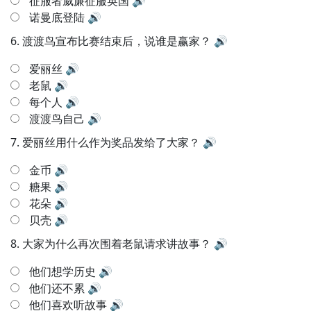
征服者威廉征服英国
🔊
诺曼底登陆
🔊
6.
渡渡鸟宣布比赛结束后，说谁是赢家？
🔊
爱丽丝
🔊
老鼠
🔊
每个人
🔊
渡渡鸟自己
🔊
7.
爱丽丝用什么作为奖品发给了大家？
🔊
金币
🔊
糖果
🔊
花朵
🔊
贝壳
🔊
8.
大家为什么再次围着老鼠请求讲故事？
🔊
他们想学历史
🔊
他们还不累
🔊
他们喜欢听故事
🔊