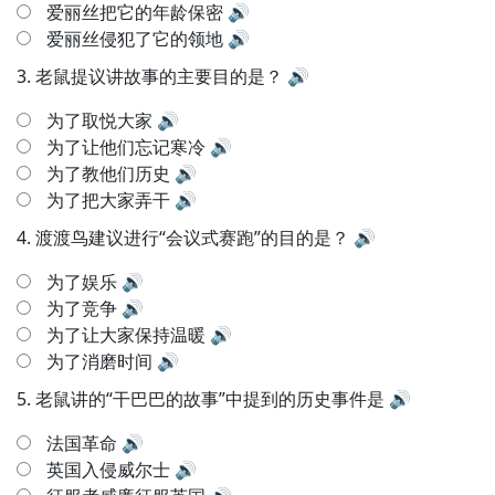
爱丽丝把它的年龄保密
🔊
爱丽丝侵犯了它的领地
🔊
3.
老鼠提议讲故事的主要目的是？
🔊
为了取悦大家
🔊
为了让他们忘记寒冷
🔊
为了教他们历史
🔊
为了把大家弄干
🔊
4.
渡渡鸟建议进行“会议式赛跑”的目的是？
🔊
为了娱乐
🔊
为了竞争
🔊
为了让大家保持温暖
🔊
为了消磨时间
🔊
5.
老鼠讲的“干巴巴的故事”中提到的历史事件是
🔊
法国革命
🔊
英国入侵威尔士
🔊