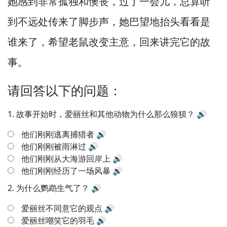
她感到非常孤独和懊丧，
过了一会儿，
总算听
到不远处传来了脚步声，
她巴望地抬头看看是
谁来了，
希望老鼠改变主意，
回来讲完它的故
事。
请回答以下的问题：
1.
故事开始时，爱丽丝和其他动物为什么那么狼狈？
🔊
他们刚刚逃离捕猎者
🔊
他们刚刚被雨淋过
🔊
他们刚刚从大海游回岸上
🔊
他们刚刚经历了一场风暴
🔊
2.
为什么鹦鹉生气了？
🔊
爱丽丝不同意它的观点
🔊
爱丽丝嘲笑它的羽毛
🔊