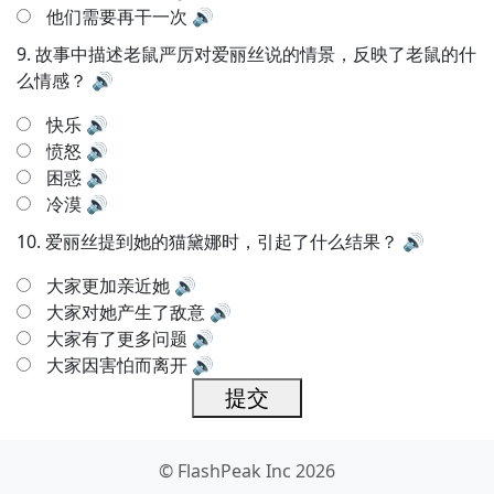
他们需要再干一次
🔊
9.
故事中描述老鼠严厉对爱丽丝说的情景，反映了老鼠的什
么情感？
🔊
快乐
🔊
愤怒
🔊
困惑
🔊
冷漠
🔊
10.
爱丽丝提到她的猫黛娜时，引起了什么结果？
🔊
大家更加亲近她
🔊
大家对她产生了敌意
🔊
大家有了更多问题
🔊
大家因害怕而离开
🔊
提交
© FlashPeak Inc 2026