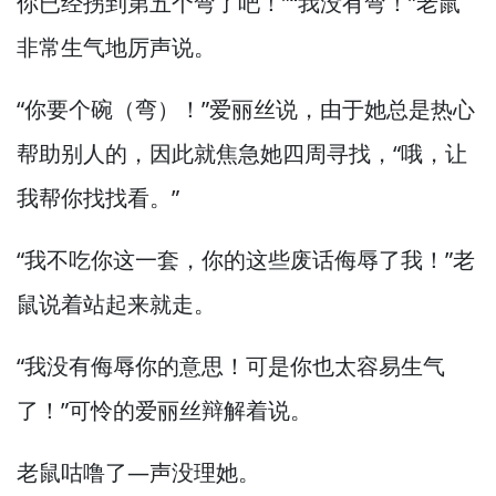
你已经拐到第五个弯了吧！”
“我没有弯！”
老鼠
非常生气地厉声说。
“你要个碗（弯）！”
爱丽丝说，
由于她总是热心
帮助别人的，
因此就焦急她四周寻找，
“哦，
让
我帮你找找看。”
“我不吃你这一套，
你的这些废话侮辱了我！”
老
鼠说着站起来就走。
“我没有侮辱你的意思！
可是你也太容易生气
了！”
可怜的爱丽丝辩解着说。
老鼠咕噜了—
声没理她。